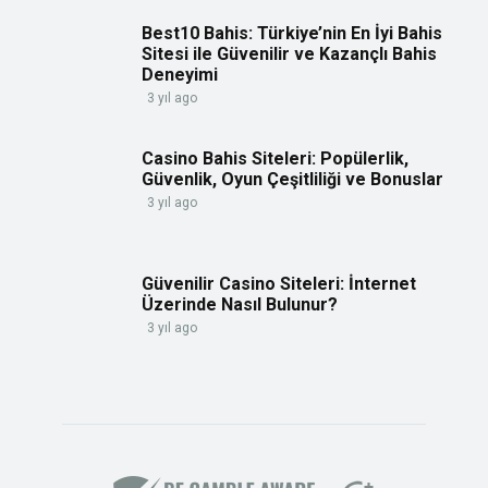
Best10 Bahis: Türkiye’nin En İyi Bahis
Sitesi ile Güvenilir ve Kazançlı Bahis
Deneyimi
3 yıl ago
Casino Bahis Siteleri: Popülerlik,
Güvenlik, Oyun Çeşitliliği ve Bonuslar
3 yıl ago
Güvenilir Casino Siteleri: İnternet
Üzerinde Nasıl Bulunur?
3 yıl ago