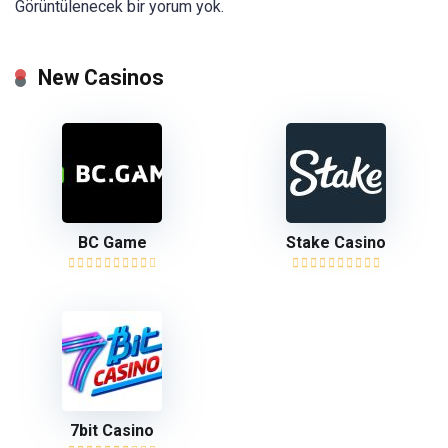
Görüntülenecek bir yorum yok.
New Casinos
BC Game
Stake Casino
7bit Casino