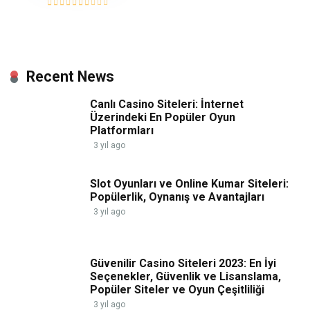
Recent News
Canlı Casino Siteleri: İnternet
Üzerindeki En Popüler Oyun
Platformları
3 yıl ago
Slot Oyunları ve Online Kumar Siteleri:
Popülerlik, Oynanış ve Avantajları
3 yıl ago
Güvenilir Casino Siteleri 2023: En İyi
Seçenekler, Güvenlik ve Lisanslama,
Popüler Siteler ve Oyun Çeşitliliği
3 yıl ago