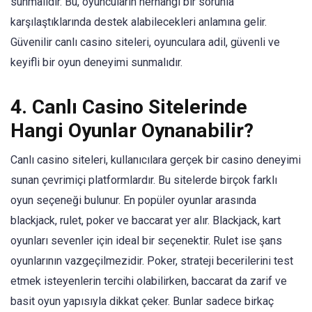
sunmalıdır. Bu, oyuncuların herhangi bir sorunla
karşılaştıklarında destek alabilecekleri anlamına gelir.
Güvenilir canlı casino siteleri, oyunculara adil, güvenli ve
keyifli bir oyun deneyimi sunmalıdır.
4. Canlı Casino Sitelerinde
Hangi Oyunlar Oynanabilir?
Canlı casino siteleri, kullanıcılara gerçek bir casino deneyimi
sunan çevrimiçi platformlardır. Bu sitelerde birçok farklı
oyun seçeneği bulunur. En popüler oyunlar arasında
blackjack, rulet, poker ve baccarat yer alır. Blackjack, kart
oyunları sevenler için ideal bir seçenektir. Rulet ise şans
oyunlarının vazgeçilmezidir. Poker, strateji becerilerini test
etmek isteyenlerin tercihi olabilirken, baccarat da zarif ve
basit oyun yapısıyla dikkat çeker. Bunlar sadece birkaç