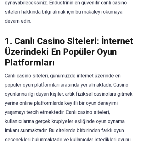
oynayabileceksiniz. Endüstrinin en güvenilir canlı casino
siteleri hakkında bilgi almak için bu makaleyi okumaya
devam edin.
1. Canlı Casino Siteleri: İnternet
Üzerindeki En Popüler Oyun
Platformları
Canlı casino siteleri, günümüzde internet üzerinde en
popüler oyun platformları arasında yer almaktadır. Casino
oyunlarına ilgi duyan kişiler, artık fiziksel casinolara gitmek
yerine online platformlarda keyifli bir oyun deneyimi
yaşamayı tercih etmektedir. Canlı casino siteleri,
kullanıcılarına gerçek krupiyeler eşliğinde oyun oynama
imkanı sunmaktadır. Bu sitelerde birbirinden farklı oyun
seçenekleri bulunmaktadır ve kullanıcılar istedikleri oyunu