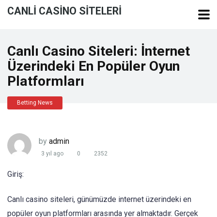
CANLI CASINO SITELERI
Canlı Casino Siteleri: İnternet
Üzerindeki En Popüler Oyun
Platformları
Betting News
by
admin
3 yıl ago
0
2352
Giriş:
Canlı casino siteleri, günümüzde internet üzerindeki en
popüler oyun platformları arasında yer almaktadır. Gerçek