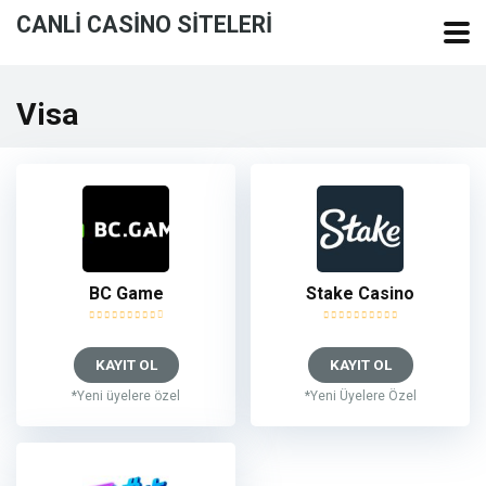
CANLI CASINO SITELERI
Visa
BC Game
Stake Casino
KAYIT OL
KAYIT OL
*Yeni üyelere özel
*Yeni Üyelere Özel