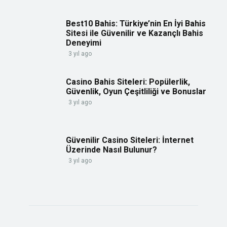
Best10 Bahis: Türkiye’nin En İyi Bahis
Sitesi ile Güvenilir ve Kazançlı Bahis
Deneyimi
3 yıl ago
Casino Bahis Siteleri: Popülerlik,
Güvenlik, Oyun Çeşitliliği ve Bonuslar
3 yıl ago
Güvenilir Casino Siteleri: İnternet
Üzerinde Nasıl Bulunur?
3 yıl ago