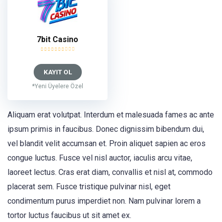
7bit Casino
KAYIT OL
*Yeni Üyelere Özel
Aliquam erat volutpat. Interdum et malesuada fames ac ante
ipsum primis in faucibus. Donec dignissim bibendum dui,
vel blandit velit accumsan et. Proin aliquet sapien ac eros
congue luctus. Fusce vel nisl auctor, iaculis arcu vitae,
laoreet lectus. Cras erat diam, convallis et nisl at, commodo
placerat sem. Fusce tristique pulvinar nisl, eget
condimentum purus imperdiet non. Nam pulvinar lorem a
tortor luctus faucibus ut sit amet ex.