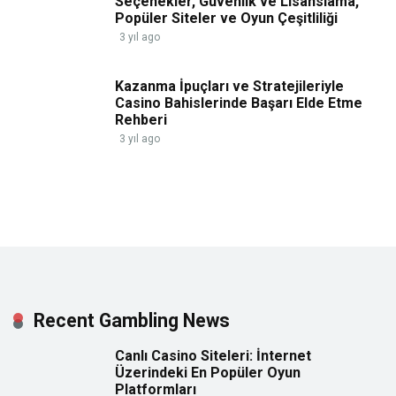
Seçenekler, Güvenlik ve Lisanslama,
Popüler Siteler ve Oyun Çeşitliliği
3 yıl ago
Kazanma İpuçları ve Stratejileriyle
Casino Bahislerinde Başarı Elde Etme
Rehberi
3 yıl ago
Recent Gambling News
Canlı Casino Siteleri: İnternet
Üzerindeki En Popüler Oyun
Platformları