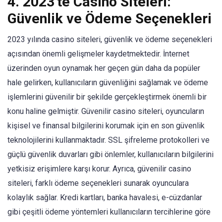
4. 2023'te Casino Siteleri:
Güvenlik ve Ödeme Seçenekleri
2023 yılında casino siteleri, güvenlik ve ödeme seçenekleri
açısından önemli gelişmeler kaydetmektedir. İnternet
üzerinden oyun oynamak her geçen gün daha da popüler
hale gelirken, kullanıcıların güvenliğini sağlamak ve ödeme
işlemlerini güvenilir bir şekilde gerçekleştirmek önemli bir
konu haline gelmiştir. Güvenilir casino siteleri, oyuncuların
kişisel ve finansal bilgilerini korumak için en son güvenlik
teknolojilerini kullanmaktadır. SSL şifreleme protokolleri ve
güçlü güvenlik duvarları gibi önlemler, kullanıcıların bilgilerini
yetkisiz erişimlere karşı korur. Ayrıca, güvenilir casino
siteleri, farklı ödeme seçenekleri sunarak oyunculara
kolaylık sağlar. Kredi kartları, banka havalesi, e-cüzdanlar
gibi çeşitli ödeme yöntemleri kullanıcıların tercihlerine göre