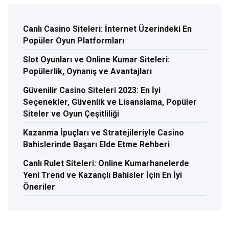
Canlı Casino Siteleri: İnternet Üzerindeki En
Popüler Oyun Platformları
Slot Oyunları ve Online Kumar Siteleri:
Popülerlik, Oynanış ve Avantajları
Güvenilir Casino Siteleri 2023: En İyi
Seçenekler, Güvenlik ve Lisanslama, Popüler
Siteler ve Oyun Çeşitliliği
Kazanma İpuçları ve Stratejileriyle Casino
Bahislerinde Başarı Elde Etme Rehberi
Canlı Rulet Siteleri: Online Kumarhanelerde
Yeni Trend ve Kazançlı Bahisler İçin En İyi
Öneriler