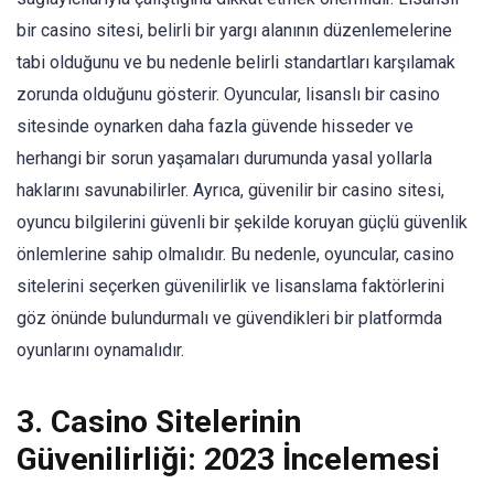
bir casino sitesi, belirli bir yargı alanının düzenlemelerine
tabi olduğunu ve bu nedenle belirli standartları karşılamak
zorunda olduğunu gösterir. Oyuncular, lisanslı bir casino
sitesinde oynarken daha fazla güvende hisseder ve
herhangi bir sorun yaşamaları durumunda yasal yollarla
haklarını savunabilirler. Ayrıca, güvenilir bir casino sitesi,
oyuncu bilgilerini güvenli bir şekilde koruyan güçlü güvenlik
önlemlerine sahip olmalıdır. Bu nedenle, oyuncular, casino
sitelerini seçerken güvenilirlik ve lisanslama faktörlerini
göz önünde bulundurmalı ve güvendikleri bir platformda
oyunlarını oynamalıdır.
3. Casino Sitelerinin
Güvenilirliği: 2023 İncelemesi