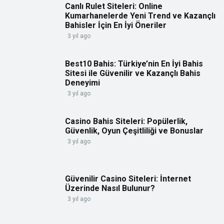
Canlı Rulet Siteleri: Online
Kumarhanelerde Yeni Trend ve Kazançlı
Bahisler İçin En İyi Öneriler
3 yıl ago
Best10 Bahis: Türkiye’nin En İyi Bahis
Sitesi ile Güvenilir ve Kazançlı Bahis
Deneyimi
3 yıl ago
Casino Bahis Siteleri: Popülerlik,
Güvenlik, Oyun Çeşitliliği ve Bonuslar
3 yıl ago
Güvenilir Casino Siteleri: İnternet
Üzerinde Nasıl Bulunur?
3 yıl ago