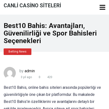
CANLI CASINO SITELERI
Best10 Bahis: Avantajları,
Güvenilirliği ve Spor Bahisleri
Seçenekleri
Betting News
by
admin
3 yıl ago
0
420
Best10 Bahis, online bahis siteleri arasında popülerliği ve
güvenilirliğiyle öne çıkan bir platformdur. Bu makalede
Best10 Bahis'in özelliklerini ve avantajlarını detaylı bir
şekilde inceleyeceğiz. Ayrıca siteye ait spor bahisleri