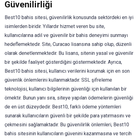
Güvenilirliği
Best10 bahis sitesi, güvenilirlik konusunda sektördeki en iyi
isimlerden biridir. Yıllardır hizmet veren bu site,
kullanıcılarına adil ve güvenilir bir bahis deneyimi sunmayı
hedeflemektedir. Site, Curacao lisansına sahip olup, düzenli
olarak denetlenmektedir. Bu lisans, sitenin yasal ve güvenilir
bir şekilde faaliyet gösterdiğini göstermektedir. Ayrıca,
Best10 bahis sitesi, kullanıcı verilerini korumak için en son
güvenlik önlemlerini kullanmaktadır. SSL şifreleme
teknolojisi, kullanıcı bilgilerinin güvenliği için kullanılan bir
örnektir. Bunun yanı sıra, siteye yapılan ödemelerin güvenliği
de en üst düzeydedir. Best10, farklı ödeme yöntemleri
sunarak kullanıcıların güvenli bir şekilde para yatırmasını ve
çekmesini sağlamaktadır. Bu güvenilirlik önlemleri, Best10
bahis sitesinin kullanıcıların güvenini kazanmasına ve tercih