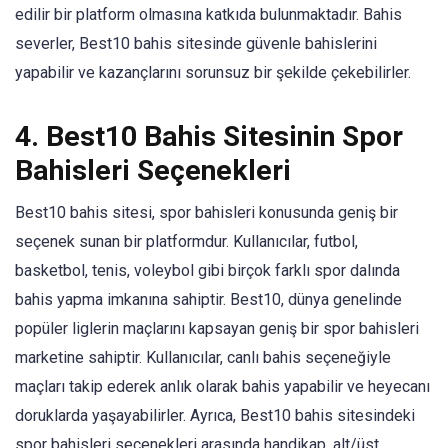
edilir bir platform olmasına katkıda bulunmaktadır. Bahis
severler, Best10 bahis sitesinde güvenle bahislerini
yapabilir ve kazançlarını sorunsuz bir şekilde çekebilirler.
4. Best10 Bahis Sitesinin Spor
Bahisleri Seçenekleri
Best10 bahis sitesi, spor bahisleri konusunda geniş bir
seçenek sunan bir platformdur. Kullanıcılar, futbol,
basketbol, tenis, voleybol gibi birçok farklı spor dalında
bahis yapma imkanına sahiptir. Best10, dünya genelinde
popüler liglerin maçlarını kapsayan geniş bir spor bahisleri
marketine sahiptir. Kullanıcılar, canlı bahis seçeneğiyle
maçları takip ederek anlık olarak bahis yapabilir ve heyecanı
doruklarda yaşayabilirler. Ayrıca, Best10 bahis sitesindeki
spor bahisleri seçenekleri arasında handikap, alt/üst