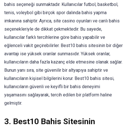
bahis seçeneği sunmaktadır. Kullanıcılar futbol, basketbol,
tenis, voleybol gibi birçok spor dalında bahis yapma
imkanına sahiptir. Ayrıca, site casino oyunları ve canlı bahis
seçenekleriyle de dikkat çekmektedir. Bu sayede,
kullanıcılar farklı tercihlerine göre bahis yapabilir ve
eğlenceli vakit geçirebilirler. Best10 bahis sitesinin bir diğer
avantajı ise yüksek oranlar sunmasıdır. Yüksek oranlar,
kullanıcıların daha fazla kazanç elde etmesine olanak sağlar.
Bunun yanı sıra, site güvenilir bir altyapıya sahiptir ve
kullanıcıların kişisel bilgilerini korur. Best10 bahis sitesi,
kullanıcıların güvenli ve keyifli bir bahis deneyimi
yaşamasını sağlayarak, tercih edilen bir platform haline
gelmiştir.
3. Best10 Bahis Sitesinin