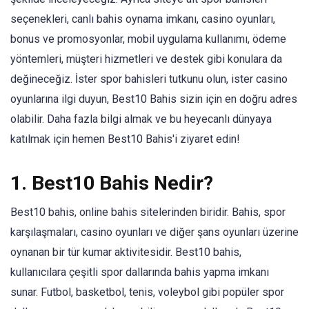
seçenekleri, canlı bahis oynama imkanı, casino oyunları,
bonus ve promosyonlar, mobil uygulama kullanımı, ödeme
yöntemleri, müşteri hizmetleri ve destek gibi konulara da
değineceğiz. İster spor bahisleri tutkunu olun, ister casino
oyunlarına ilgi duyun, Best10 Bahis sizin için en doğru adres
olabilir. Daha fazla bilgi almak ve bu heyecanlı dünyaya
katılmak için hemen Best10 Bahis'i ziyaret edin!
1. Best10 Bahis Nedir?
Best10 bahis, online bahis sitelerinden biridir. Bahis, spor
karşılaşmaları, casino oyunları ve diğer şans oyunları üzerine
oynanan bir tür kumar aktivitesidir. Best10 bahis,
kullanıcılara çeşitli spor dallarında bahis yapma imkanı
sunar. Futbol, basketbol, tenis, voleybol gibi popüler spor