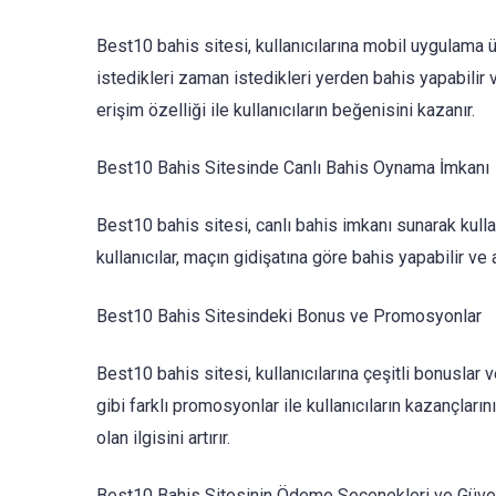
Best10 bahis sitesi, kullanıcılarına mobil uygulama 
istedikleri zaman istedikleri yerden bahis yapabilir v
erişim özelliği ile kullanıcıların beğenisini kazanır.
Best10 Bahis Sitesinde Canlı Bahis Oynama İmkanı
Best10 bahis sitesi, canlı bahis imkanı sunarak kull
kullanıcılar, maçın gidişatına göre bahis yapabilir ve an
Best10 Bahis Sitesindeki Bonus ve Promosyonlar
Best10 bahis sitesi, kullanıcılarına çeşitli bonusla
gibi farklı promosyonlar ile kullanıcıların kazançları
olan ilgisini artırır.
Best10 Bahis Sitesinin Ödeme Seçenekleri ve Güven