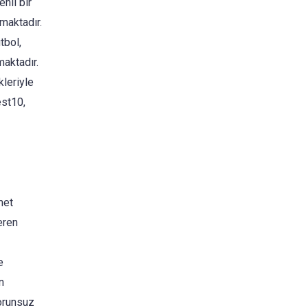
enli bir
maktadır.
tbol,
maktadır.
kleriyle
est10,
met
eren
e
n
sorunsuz