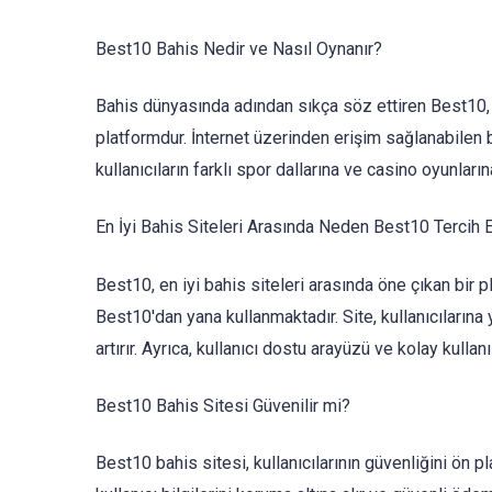
Best10 Bahis Nedir ve Nasıl Oynanır?
Bahis dünyasında adından sıkça söz ettiren Best10, 
platformdur. İnternet üzerinden erişim sağlanabilen b
kullanıcıların farklı spor dallarına ve casino oyunlar
En İyi Bahis Siteleri Arasında Neden Best10 Tercih E
Best10, en iyi bahis siteleri arasında öne çıkan bir pla
Best10'dan yana kullanmaktadır. Site, kullanıcılarına
artırır. Ayrıca, kullanıcı dostu arayüzü ve kolay kullanı
Best10 Bahis Sitesi Güvenilir mi?
Best10 bahis sitesi, kullanıcılarının güvenliğini ön p