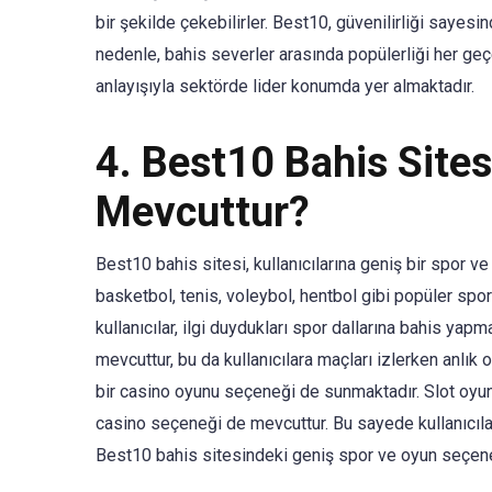
bir şekilde çekebilirler. Best10, güvenilirliği sayesi
nedenle, bahis severler arasında popülerliği her geçe
anlayışıyla sektörde lider konumda yer almaktadır.
4. Best10 Bahis Site
Mevcuttur?
Best10 bahis sitesi, kullanıcılarına geniş bir spor 
basketbol, tenis, voleybol, hentbol gibi popüler spor
kullanıcılar, ilgi duydukları spor dallarına bahis yapma
mevcuttur, bu da kullanıcılara maçları izlerken anlı
bir casino oyunu seçeneği de sunmaktadır. Slot oyunlar
casino seçeneği de mevcuttur. Bu sayede kullanıcılar
Best10 bahis sitesindeki geniş spor ve oyun seçeneği