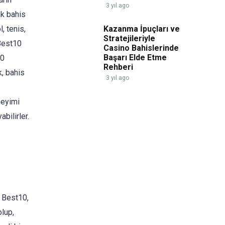
3 yıl ago
ak bahis
tenis, ​​
Kazanma İpuçları ve
Stratejileriyle
 Best10
Casino Bahislerinde
Başarı Elde Etme
10
Rehberi
k, bahis
3 yıl ago
neyimi
bilirler.
n Best10,
olup,