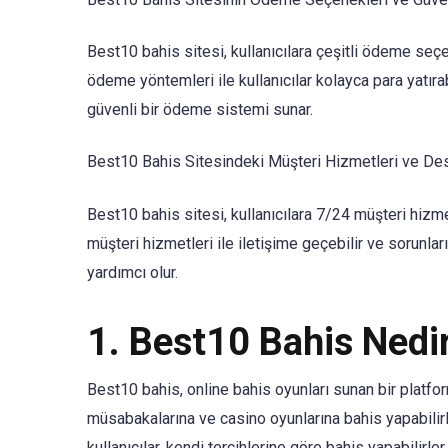
Best10 bahis sitesi, kullanıcılara çeşitli ödeme seçen
ödeme yöntemleri ile kullanıcılar kolayca para yatırabil
güvenli bir ödeme sistemi sunar.
Best10 Bahis Sitesindeki Müşteri Hizmetleri ve De
Best10 bahis sitesi, kullanıcılara 7/24 müşteri hizmet
müşteri hizmetleri ile iletişime geçebilir ve sorunların
yardımcı olur.
1. Best10 Bahis Nedir
Best10 bahis, online bahis oyunları sunan bir platfo
müsabakalarına ve casino oyunlarına bahis yapabilirl
kullanıcılar, kendi tercihlerine göre bahis yapabilirle