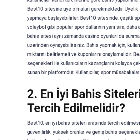
Best10 sitesine üye olmaları gerekmektedir. Üyelik i
yapmaya başlayabilirler. Best10 sitesinde, çeşitli spo
voleybol gibi popüler spor dallarının yanı sıra, daha
bahis sitesi aynı zamanda casino oyunları da sunmakt
üzerinden oynayabilirsiniz. Bahis yapmak için, kulla
miktarını belirlemeli ve kuponlarını onaylamalıdır. Be
seçenekleri ile kullanıcıların kazançlarını kolayca ç
sunan bir platformdur. Kullanıcılar, spor müsabakalar
2. En İyi Bahis Sitel
Tercih Edilmelidir?
Best10, en iyi bahis siteleri arasında tercih edilmes
güvenilirlik, yüksek oranlar ve geniş bahis seçenekler