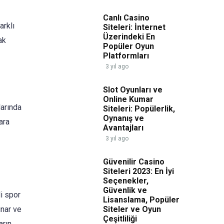
Canlı Casino
arklı
Siteleri: İnternet
Üzerindeki En
ak
Popüler Oyun
Platformları
3 yıl ago
Slot Oyunları ve
Online Kumar
larında
Siteleri: Popülerlik,
Oynanış ve
ara
Avantajları
3 yıl ago
Güvenilir Casino
Siteleri 2023: En İyi
Seçenekler,
Güvenlik ve
i spor
Lisanslama, Popüler
unar ve
Siteler ve Oyun
Çeşitliliği
arın