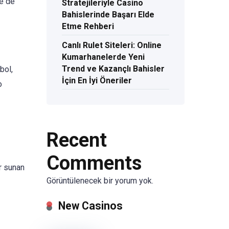
le de
Stratejileriyle Casino
Bahislerinde Başarı Elde
Etme Rehberi
Canlı Rulet Siteleri: Online
Kumarhanelerde Yeni
Trend ve Kazançlı Bahisler
bol,
İçin En İyi Öneriler
o
Recent
Comments
ar sunan
Görüntülenecek bir yorum yok.
New Casinos