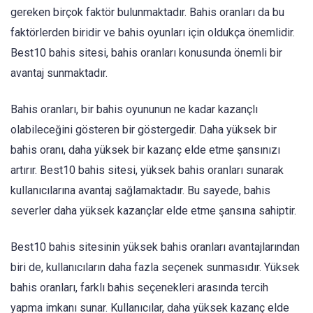
gereken birçok faktör bulunmaktadır. Bahis oranları da bu
faktörlerden biridir ve bahis oyunları için oldukça önemlidir.
Best10 bahis sitesi, bahis oranları konusunda önemli bir
avantaj sunmaktadır.
Bahis oranları, bir bahis oyununun ne kadar kazançlı
olabileceğini gösteren bir göstergedir. Daha yüksek bir
bahis oranı, daha yüksek bir kazanç elde etme şansınızı
artırır. Best10 bahis sitesi, yüksek bahis oranları sunarak
kullanıcılarına avantaj sağlamaktadır. Bu sayede, bahis
severler daha yüksek kazançlar elde etme şansına sahiptir.
Best10 bahis sitesinin yüksek bahis oranları avantajlarından
biri de, kullanıcıların daha fazla seçenek sunmasıdır. Yüksek
bahis oranları, farklı bahis seçenekleri arasında tercih
yapma imkanı sunar. Kullanıcılar, daha yüksek kazanç elde