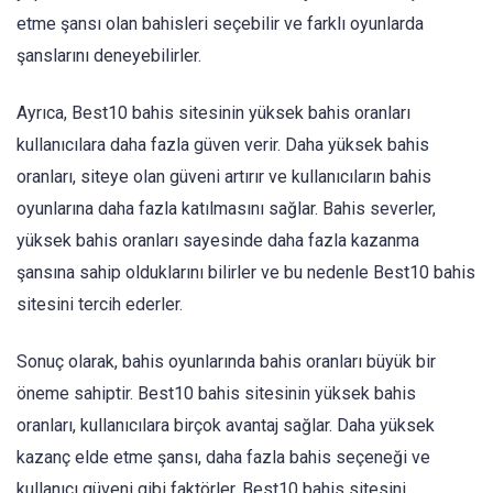
etme şansı olan bahisleri seçebilir ve farklı oyunlarda
şanslarını deneyebilirler.
Ayrıca, Best10 bahis sitesinin yüksek bahis oranları
kullanıcılara daha fazla güven verir. Daha yüksek bahis
oranları, siteye olan güveni artırır ve kullanıcıların bahis
oyunlarına daha fazla katılmasını sağlar. Bahis severler,
yüksek bahis oranları sayesinde daha fazla kazanma
şansına sahip olduklarını bilirler ve bu nedenle Best10 bahis
sitesini tercih ederler.
Sonuç olarak, bahis oyunlarında bahis oranları büyük bir
öneme sahiptir. Best10 bahis sitesinin yüksek bahis
oranları, kullanıcılara birçok avantaj sağlar. Daha yüksek
kazanç elde etme şansı, daha fazla bahis seçeneği ve
kullanıcı güveni gibi faktörler, Best10 bahis sitesini