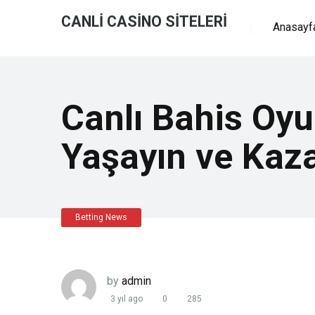
CANLI CASINO SITELERI
Anasayf
Canlı Bahis Oyu
Yaşayın ve Kaza
Betting News
by
admin
3 yıl ago
0
285