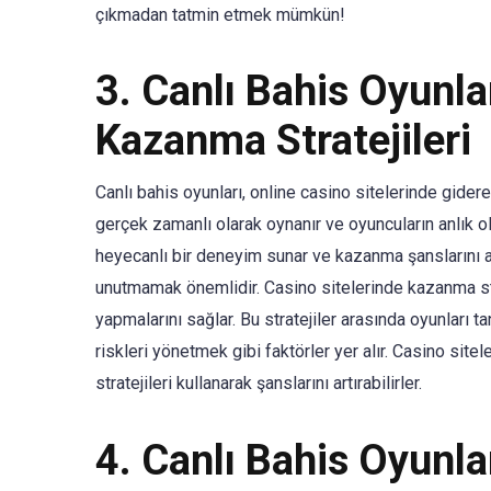
çıkmadan tatmin etmek mümkün!
3. Canlı Bahis Oyunla
Kazanma Stratejileri
Canlı bahis oyunları, online casino sitelerinde gidere
gerçek zamanlı olarak oynanır ve oyuncuların anlık ol
heyecanlı bir deneyim sunar ve kazanma şanslarını ar
unutmamak önemlidir. Casino sitelerinde kazanma strat
yapmalarını sağlar. Bu stratejiler arasında oyunları
riskleri yönetmek gibi faktörler yer alır. Casino sit
stratejileri kullanarak şanslarını artırabilirler.
4. Canlı Bahis Oyunla