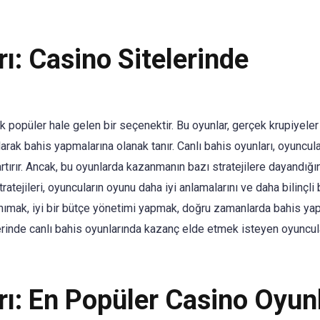
rı: Casino Sitelerinde
k popüler hale gelen bir seçenektir. Bu oyunlar, gerçek krupiyeler 
arak bahis yapmalarına olanak tanır. Canlı bahis oyunları, oyuncul
tırır. Ancak, bu oyunlarda kazanmanın bazı stratejilere dayandığı
ejileri, oyuncuların oyunu daha iyi anlamalarını ve daha bilinçli 
 tanımak, iyi bir bütçe yönetimi yapmak, doğru zamanlarda bahis y
elerinde canlı bahis oyunlarında kazanç elde etmek isteyen oyuncul
rı: En Popüler Casino Oyunl