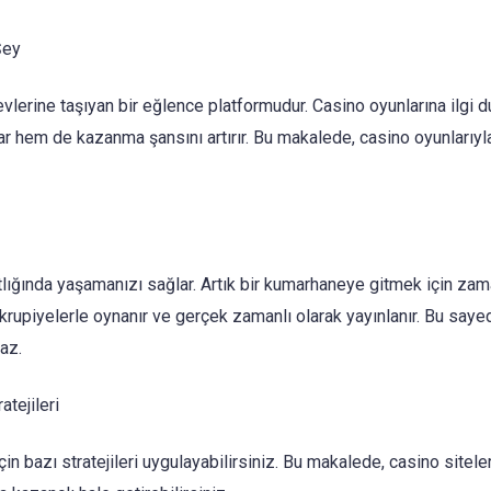
Şey
evlerine taşıyan bir eğlence platformudur. Casino oyunlarına ilgi d
ar hem de kazanma şansını artırır. Bu makalede, casino oyunlarıyla 
atlığında yaşamanızı sağlar. Artık bir kumarhaneye gitmek için za
krupiyelerle oynanır ve gerçek zamanlı olarak yayınlanır. Bu saye
az.
tejileri
in bazı stratejileri uygulayabilirsiniz. Bu makalede, casino sitele