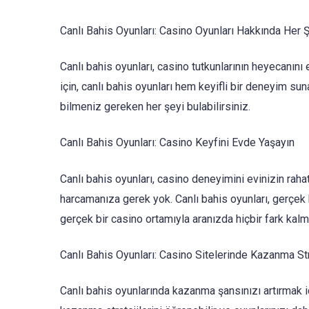
Canlı Bahis Oyunları: Casino Oyunları Hakkında Her 
Canlı bahis oyunları, casino tutkunlarının heyecanını 
için, canlı bahis oyunları hem keyifli bir deneyim sun
bilmeniz gereken her şeyi bulabilirsiniz.
Canlı Bahis Oyunları: Casino Keyfini Evde Yaşayın
Canlı bahis oyunları, casino deneyimini evinizin rah
harcamanıza gerek yok. Canlı bahis oyunları, gerçek 
gerçek bir casino ortamıyla aranızda hiçbir fark kalm
Canlı Bahis Oyunları: Casino Sitelerinde Kazanma Stra
Canlı bahis oyunlarında kazanma şansınızı artırmak iç