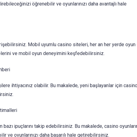
ebileceğinizi öğrenebilir ve oyunlarınızı daha avantajlı hale
rişebilirsiniz. Mobil uyumlu casino siteleri, her an her yerde oyu
lerini ve mobil oyun deneyimini keşfedebilirsiniz.
hberi
lere ihtiyacınız olabilir. Bu makalede, yeni başlayanlar için casin
rsiniz.
timalleri
n bazı ipuçlarını takip edebilirsiniz. Bu makalede, casino oyunlar
lir ve oyunlarınızı daha başarılı hale getirebilirsiniz.