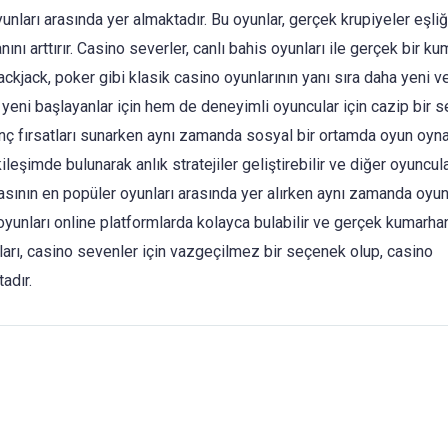
unları arasında yer almaktadır. Bu oyunlar, gerçek krupiyeler eşli
nı arttırır. Casino severler, canlı bahis oyunları ile gerçek bir k
lackjack, poker gibi klasik casino oyunlarının yanı sıra daha yeni ve
 yeni başlayanlar için hem de deneyimli oyuncular için cazip bir 
zanç fırsatları sunarken aynı zamanda sosyal bir ortamda oyun oy
kileşimde bulunarak anlık stratejiler geliştirebilir ve diğer oyuncul
yasının en popüler oyunları arasında yer alırken aynı zamanda oyu
oyunları online platformlarda kolayca bulabilir ve gerçek kumarha
nları, casino sevenler için vazgeçilmez bir seçenek olup, casino
adır.