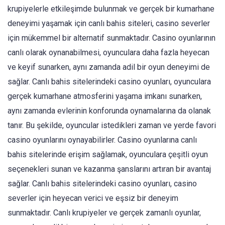
krupiyelerle etkileşimde bulunmak ve gerçek bir kumarhane
deneyimi yaşamak için canlı bahis siteleri, casino severler
için mükemmel bir alternatif sunmaktadır. Casino oyunlarının
canlı olarak oynanabilmesi, oyunculara daha fazla heyecan
ve keyif sunarken, aynı zamanda adil bir oyun deneyimi de
sağlar. Canlı bahis sitelerindeki casino oyunları, oyunculara
gerçek kumarhane atmosferini yaşama imkanı sunarken,
aynı zamanda evlerinin konforunda oynamalarına da olanak
tanır. Bu şekilde, oyuncular istedikleri zaman ve yerde favori
casino oyunlarını oynayabilirler. Casino oyunlarına canlı
bahis sitelerinde erişim sağlamak, oyunculara çeşitli oyun
seçenekleri sunan ve kazanma şanslarını artıran bir avantaj
sağlar. Canlı bahis sitelerindeki casino oyunları, casino
severler için heyecan verici ve eşsiz bir deneyim
sunmaktadır. Canlı krupiyeler ve gerçek zamanlı oyunlar,