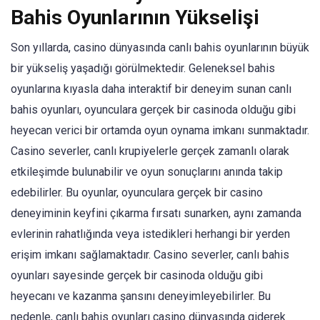
Bahis Oyunlarının Yükselişi
Son yıllarda, casino dünyasında canlı bahis oyunlarının büyük
bir yükseliş yaşadığı görülmektedir. Geleneksel bahis
oyunlarına kıyasla daha interaktif bir deneyim sunan canlı
bahis oyunları, oyunculara gerçek bir casinoda olduğu gibi
heyecan verici bir ortamda oyun oynama imkanı sunmaktadır.
Casino severler, canlı krupiyelerle gerçek zamanlı olarak
etkileşimde bulunabilir ve oyun sonuçlarını anında takip
edebilirler. Bu oyunlar, oyunculara gerçek bir casino
deneyiminin keyfini çıkarma fırsatı sunarken, aynı zamanda
evlerinin rahatlığında veya istedikleri herhangi bir yerden
erişim imkanı sağlamaktadır. Casino severler, canlı bahis
oyunları sayesinde gerçek bir casinoda olduğu gibi
heyecanı ve kazanma şansını deneyimleyebilirler. Bu
nedenle, canlı bahis oyunları casino dünyasında giderek