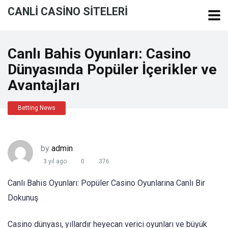
CANLI CASINO SITELERI
Canlı Bahis Oyunları: Casino
Dünyasında Popüler İçerikler ve
Avantajları
Betting News
by
admin
3 yıl ago
0
376
Canlı Bahis Oyunları: Popüler Casino Oyunlarına Canlı Bir
Dokunuş
Casino dünyası, yıllardır heyecan verici oyunları ve büyük