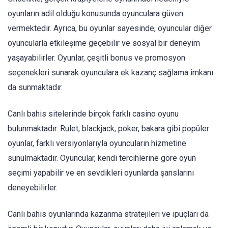
oyunların adil olduğu konusunda oyunculara güven
vermektedir. Ayrıca, bu oyunlar sayesinde, oyuncular diğer
oyuncularla etkileşime geçebilir ve sosyal bir deneyim
yaşayabilirler. Oyunlar, çeşitli bonus ve promosyon
seçenekleri sunarak oyunculara ek kazanç sağlama imkanı
da sunmaktadır.
Canlı bahis sitelerinde birçok farklı casino oyunu
bulunmaktadır. Rulet, blackjack, poker, bakara gibi popüler
oyunlar, farklı versiyonlarıyla oyuncuların hizmetine
sunulmaktadır. Oyuncular, kendi tercihlerine göre oyun
seçimi yapabilir ve en sevdikleri oyunlarda şanslarını
deneyebilirler.
Canlı bahis oyunlarında kazanma stratejileri ve ipuçları da