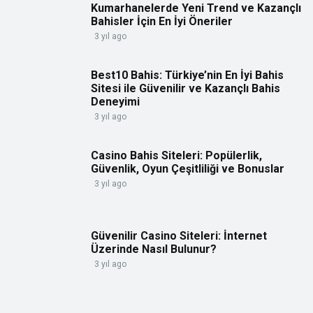
Kumarhanelerde Yeni Trend ve Kazançlı
Bahisler İçin En İyi Öneriler
3 yıl ago
Best10 Bahis: Türkiye’nin En İyi Bahis
Sitesi ile Güvenilir ve Kazançlı Bahis
Deneyimi
3 yıl ago
Casino Bahis Siteleri: Popülerlik,
Güvenlik, Oyun Çeşitliliği ve Bonuslar
3 yıl ago
Güvenilir Casino Siteleri: İnternet
Üzerinde Nasıl Bulunur?
3 yıl ago