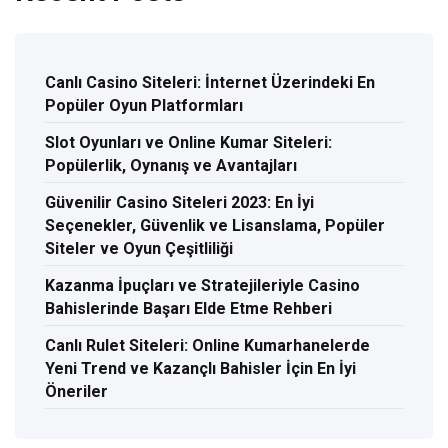
Canlı Casino Siteleri: İnternet Üzerindeki En
Popüler Oyun Platformları
Slot Oyunları ve Online Kumar Siteleri:
Popülerlik, Oynanış ve Avantajları
Güvenilir Casino Siteleri 2023: En İyi
Seçenekler, Güvenlik ve Lisanslama, Popüler
Siteler ve Oyun Çeşitliliği
Kazanma İpuçları ve Stratejileriyle Casino
Bahislerinde Başarı Elde Etme Rehberi
Canlı Rulet Siteleri: Online Kumarhanelerde
Yeni Trend ve Kazançlı Bahisler İçin En İyi
Öneriler