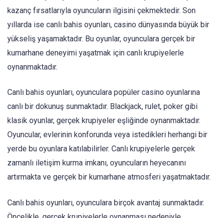
kazanç fırsatlarıyla oyuncuların ilgisini çekmektedir. Son
yıllarda ise canlı bahis oyunları, casino dünyasında büyük bir
yükseliş yaşamaktadır. Bu oyunlar, oyunculara gerçek bir
kumarhane deneyimi yaşatmak için canlı krupiyelerle
oynanmaktadır.
Canlı bahis oyunları, oyunculara popüler casino oyunlarına
canlı bir dokunuş sunmaktadır. Blackjack, rulet, poker gibi
klasik oyunlar, gerçek krupiyeler eşliğinde oynanmaktadır.
Oyuncular, evlerinin konforunda veya istedikleri herhangi bir
yerde bu oyunlara katılabilirler. Canlı krupiyelerle gerçek
zamanlı iletişim kurma imkanı, oyuncuların heyecanını
artırmakta ve gerçek bir kumarhane atmosferi yaşatmaktadır.
Canlı bahis oyunları, oyunculara birçok avantaj sunmaktadır.
Öncelikle, gerçek krupiyelerle oynanması nedeniyle