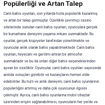
Popülerliği ve Artan Talep
Canlı bahis oyunları, son yıllarda hızla popülerlik kazanmış
ve artan bir talep görmüştür. Özellikle çevrimiçi casino
sitelerinde sunulan canlı bahis oyunları, oyunculara gerçek
bir kumarhane deneyimi yaşama imkanı sunmaktadır. Bu
oyunlar, gerçek krupiyeler tarafından yönetilmekte ve
oyuncular anlık olarak bahis yapabilmektedir. Canlı bahis
oyunları, heyecanı ve gerilimi artıran bir atmosfer
sunmaktadır ve bu da onları diğer bahis seçeneklerinden
ayıran bir özelliktir. Oyuncular, canlı bahis oyunları sayesinde
anında sonuçları görebilir ve kazançlarını hemen elde
edebilirler. Bu hızlı ve anlık deneyim, canlı bahis oyunlarının
popülerliğini artırmış ve daha çok oyuncunun ilgisini
çekmiştir. Ayrıca, canlı bahis oyunlarına mobil cihazlar
üzerinden erişim sağlanabilmesi, oyuncuların her yerde ve