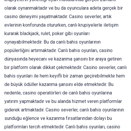
olarak oynanmaktadır ve bu da oyunculara adeta gerçek bir
casino deneyimi yaşatmaktadır. Casino severler, artık
evlerinin konforunda otururken, canlı krupiyelerle iletişim
kurarak blackjack, rulet, poker gibi oyunları
oynayabilmektedir. Bu da canlı bahis oyunlarının
popülerliğini artırmaktadır. Canlı bahis oyunları, casino
dünyasında heyecanı ve kazanma şansını bir araya getiren
bir platform olarak dikkat çekmektedir. Casino severler, canlı
bahis oyunları ile hem keyifli bir zaman geçirebilmekte hem
de büyük ödüller kazanma şansını elde etmektedir. Bu
nedenle, casino operatörleri de canlı bahis oyunlarına
yatırım yapmaktadır ve bu alanda hizmet veren platformlar
giderek artmaktadır. Casino severler, canlı bahis oyunlarının
sunduğu eğlence ve kazanma fırsatlarından dolayı bu
platformları tercih etmektedir. Canlı bahis oyunları, casino