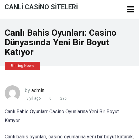
CANLI CASINO SITELERI
Canlı Bahis Oyunları: Casino
Dünyasında Yeni Bir Boyut
Katıyor
Betting News
by
admin
3 yıl ago
0
296
Canlı Bahis Oyunları: Casino Oyunlarına Yeni Bir Boyut
Katıyor
Canlı bahis oyunları, casino oyunlarına yeni bir boyut katarak,