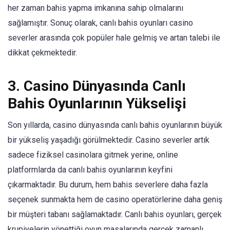
her zaman bahis yapma imkanına sahip olmalarını
sağlamıştır. Sonuç olarak, canlı bahis oyunları casino
severler arasında çok popüler hale gelmiş ve artan talebi ile
dikkat çekmektedir.
3. Casino Dünyasında Canlı
Bahis Oyunlarının Yükselişi
Son yıllarda, casino dünyasında canlı bahis oyunlarının büyük
bir yükseliş yaşadığı görülmektedir. Casino severler artık
sadece fiziksel casinolara gitmek yerine, online
platformlarda da canlı bahis oyunlarının keyfini
çıkarmaktadır. Bu durum, hem bahis severlere daha fazla
seçenek sunmakta hem de casino operatörlerine daha geniş
bir müşteri tabanı sağlamaktadır. Canlı bahis oyunları, gerçek
krupiyelerin yönettiği oyun masalarında gerçek zamanlı