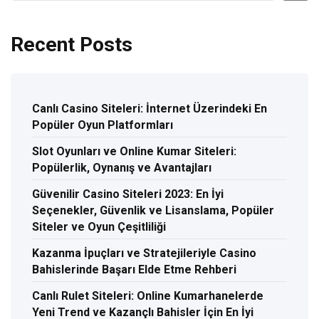
Recent Posts
Canlı Casino Siteleri: İnternet Üzerindeki En
Popüler Oyun Platformları
Slot Oyunları ve Online Kumar Siteleri:
Popülerlik, Oynanış ve Avantajları
Güvenilir Casino Siteleri 2023: En İyi
Seçenekler, Güvenlik ve Lisanslama, Popüler
Siteler ve Oyun Çeşitliliği
Kazanma İpuçları ve Stratejileriyle Casino
Bahislerinde Başarı Elde Etme Rehberi
Canlı Rulet Siteleri: Online Kumarhanelerde
Yeni Trend ve Kazançlı Bahisler İçin En İyi