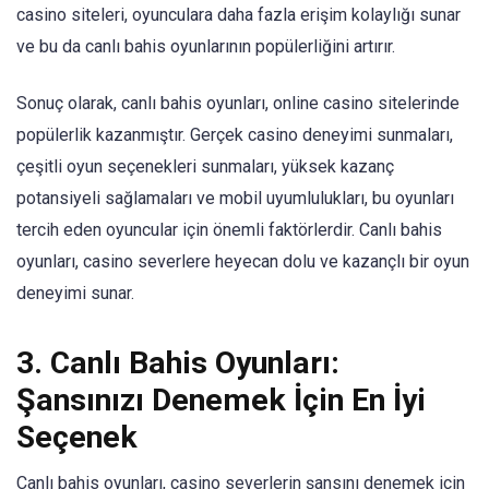
casino siteleri, oyunculara daha fazla erişim kolaylığı sunar
ve bu da canlı bahis oyunlarının popülerliğini artırır.
Sonuç olarak, canlı bahis oyunları, online casino sitelerinde
popülerlik kazanmıştır. Gerçek casino deneyimi sunmaları,
çeşitli oyun seçenekleri sunmaları, yüksek kazanç
potansiyeli sağlamaları ve mobil uyumlulukları, bu oyunları
tercih eden oyuncular için önemli faktörlerdir. Canlı bahis
oyunları, casino severlere heyecan dolu ve kazançlı bir oyun
deneyimi sunar.
3. Canlı Bahis Oyunları:
Şansınızı Denemek İçin En İyi
Seçenek
Canlı bahis oyunları, casino severlerin şansını denemek için