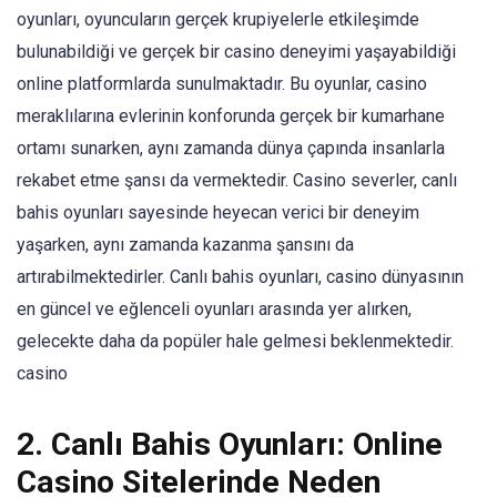
oyunları, oyuncuların gerçek krupiyelerle etkileşimde
bulunabildiği ve gerçek bir casino deneyimi yaşayabildiği
online platformlarda sunulmaktadır. Bu oyunlar, casino
meraklılarına evlerinin konforunda gerçek bir kumarhane
ortamı sunarken, aynı zamanda dünya çapında insanlarla
rekabet etme şansı da vermektedir. Casino severler, canlı
bahis oyunları sayesinde heyecan verici bir deneyim
yaşarken, aynı zamanda kazanma şansını da
artırabilmektedirler. Canlı bahis oyunları, casino dünyasının
en güncel ve eğlenceli oyunları arasında yer alırken,
gelecekte daha da popüler hale gelmesi beklenmektedir.
casino
2. Canlı Bahis Oyunları: Online
Casino Sitelerinde Neden