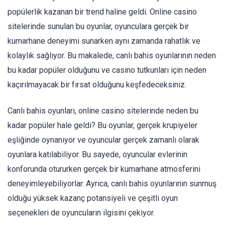
popülerlik kazanan bir trend haline geldi. Online casino
sitelerinde sunulan bu oyunlar, oyunculara gerçek bir
kumarhane deneyimi sunarken aynı zamanda rahatlık ve
kolaylık sağlıyor. Bu makalede, canlı bahis oyunlarının neden
bu kadar popüler olduğunu ve casino tutkunları için neden
kaçırılmayacak bir fırsat olduğunu keşfedeceksiniz.
Canlı bahis oyunları, online casino sitelerinde neden bu
kadar popüler hale geldi? Bu oyunlar, gerçek krupiyeler
eşliğinde oynanıyor ve oyuncular gerçek zamanlı olarak
oyunlara katılabiliyor. Bu sayede, oyuncular evlerinin
konforunda otururken gerçek bir kumarhane atmosferini
deneyimleyebiliyorlar. Ayrıca, canlı bahis oyunlarının sunmuş
olduğu yüksek kazanç potansiyeli ve çeşitli oyun
seçenekleri de oyuncuların ilgisini çekiyor.