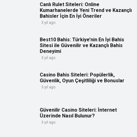
Canlı Rulet Siteleri: Online
Kumarhanelerde Yeni Trend ve Kazançlı
Bahisler İçin En İyi Öneriler
3 yıl ago
Best10 Bahis: Türkiye’nin En İyi Bahis
Sitesi ile Güvenilir ve Kazançlı Bahis
Deneyimi
3 yıl ago
Casino Bahis Siteleri: Popülerlik,
Güvenlik, Oyun Çeşitliliği ve Bonuslar
3 yıl ago
Güvenilir Casino Siteleri: İnternet
Üzerinde Nasıl Bulunur?
3 yıl ago