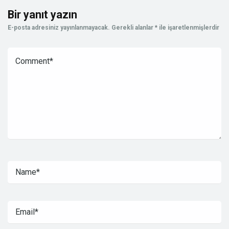
Bir yanıt yazın
E-posta adresiniz yayınlanmayacak.
Gerekli alanlar
*
ile işaretlenmişlerdir