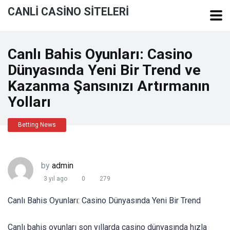
CANLI CASINO SITELERI
Canlı Bahis Oyunları: Casino
Dünyasında Yeni Bir Trend ve
Kazanma Şansınızı Artırmanın
Yolları
Betting News
by
admin
3 yıl ago
0
279
Canlı Bahis Oyunları: Casino Dünyasında Yeni Bir Trend
Canlı bahis oyunları son yıllarda casino dünyasında hızla