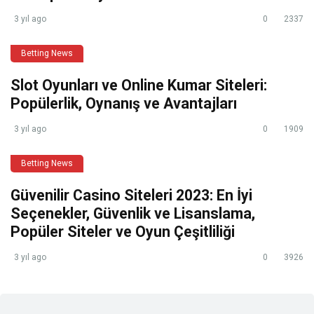
3 yıl ago
0
2337
Betting News
Slot Oyunları ve Online Kumar Siteleri:
Popülerlik, Oynanış ve Avantajları
3 yıl ago
0
1909
Betting News
Güvenilir Casino Siteleri 2023: En İyi
Seçenekler, Güvenlik ve Lisanslama,
Popüler Siteler ve Oyun Çeşitliliği
3 yıl ago
0
3926