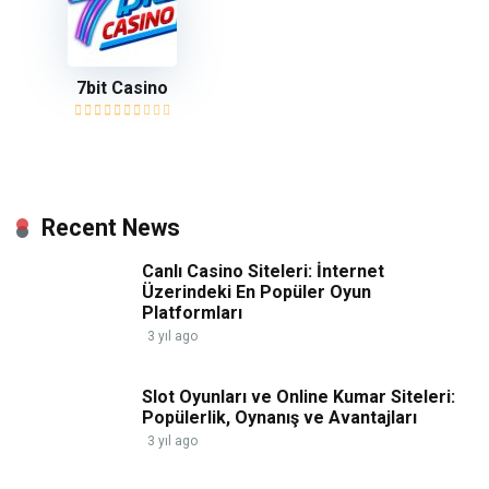
7bit Casino
Recent News
Canlı Casino Siteleri: İnternet
Üzerindeki En Popüler Oyun
Platformları
3 yıl ago
Slot Oyunları ve Online Kumar Siteleri:
Popülerlik, Oynanış ve Avantajları
3 yıl ago