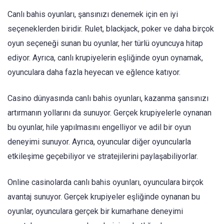
Canlı bahis oyunları, şansınızı denemek için en iyi
seçeneklerden biridir. Rulet, blackjack, poker ve daha birçok
oyun seçeneği sunan bu oyunlar, her türlü oyuncuya hitap
ediyor. Ayrıca, canlı krupiyelerin eşliğinde oyun oynamak,
oyunculara daha fazla heyecan ve eğlence katıyor.
Casino dünyasında canlı bahis oyunları, kazanma şansınızı
artırmanın yollarını da sunuyor. Gerçek krupiyelerle oynanan
bu oyunlar, hile yapılmasını engelliyor ve adil bir oyun
deneyimi sunuyor. Ayrıca, oyuncular diğer oyuncularla
etkileşime geçebiliyor ve stratejilerini paylaşabiliyorlar.
Online casinolarda canlı bahis oyunları, oyunculara birçok
avantaj sunuyor. Gerçek krupiyeler eşliğinde oynanan bu
oyunlar, oyunculara gerçek bir kumarhane deneyimi