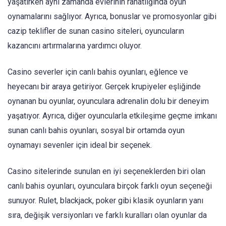
yaşatırken aynı zamanda evlerinin rahatlığında oyun
oynamalarını sağlıyor. Ayrıca, bonuslar ve promosyonlar gibi
cazip teklifler de sunan casino siteleri, oyuncuların
kazancını artırmalarına yardımcı oluyor.
Casino severler için canlı bahis oyunları, eğlence ve
heyecanı bir araya getiriyor. Gerçek krupiyeler eşliğinde
oynanan bu oyunlar, oyunculara adrenalin dolu bir deneyim
yaşatıyor. Ayrıca, diğer oyuncularla etkileşime geçme imkanı
sunan canlı bahis oyunları, sosyal bir ortamda oyun
oynamayı sevenler için ideal bir seçenek.
Casino sitelerinde sunulan en iyi seçeneklerden biri olan
canlı bahis oyunları, oyunculara birçok farklı oyun seçeneği
sunuyor. Rulet, blackjack, poker gibi klasik oyunların yanı
sıra, değişik versiyonları ve farklı kuralları olan oyunlar da