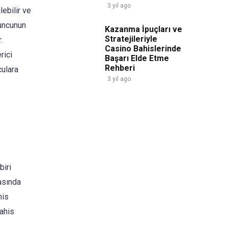
3 yıl ago
lebilir ve
yuncunun
Kazanma İpuçları ve
Stratejileriyle
.
Casino Bahislerinde
rici
Başarı Elde Etme
Rehberi
culara
3 yıl ago
biri
masında
his
bahis