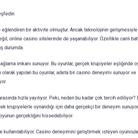
eşfedin
e eğlendiren bir aktivite olmuştur. Ancak teknolojinin gelişmesiyle 
il, online casino sitelerinde de yaşanabiliyor. Özellikle canlı ba
miş durumda.
 sağlama imkanı sunuyor. Bu oyunlar, gerçek krupiyeler eşliğinde 
ı olarak yapılan bu oyunlar, adeta bir casino deneyimi sunuyor ve
yor.
 arasında hızla yayılıyor. Peki, neden bu kadar çok tercih ediliyor?
erçek krupiyelerle oynandığı için daha gerçekçi bir deneyim sunuyor
oyunun gerçekliğini hissedebiliyor.
e kullanılabiliyor. Casino deneyimini geliştirmek isteyen oyuncular,