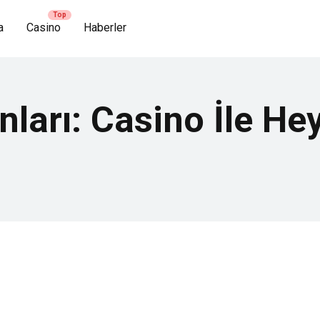
a
Casino
Haberler
nları: Casino İle H