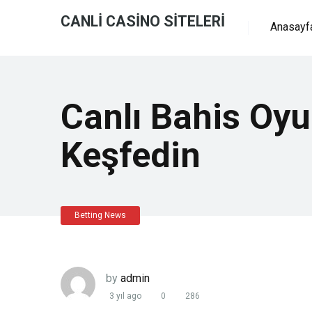
CANLI CASINO SITELERI
Anasayf
Canlı Bahis Oyu
Keşfedin
Betting News
by
admin
3 yıl ago
0
286