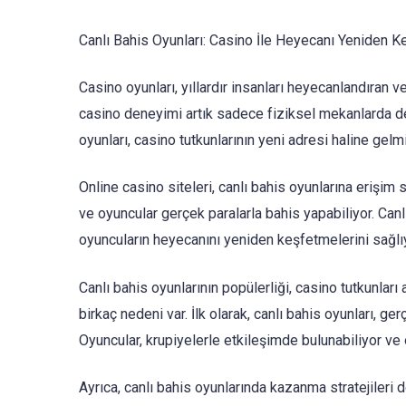
Canlı Bahis Oyunları: Casino İle Heyecanı Yeniden K
Casino oyunları, yıllardır insanları heyecanlandıran v
casino deneyimi artık sadece fiziksel mekanlarda değ
oyunları, casino tutkunlarının yeni adresi haline gel
Online casino siteleri, canlı bahis oyunlarına erişim
ve oyuncular gerçek paralarla bahis yapabiliyor. Canl
oyuncuların heyecanını yeniden keşfetmelerini sağlı
Canlı bahis oyunlarının popülerliği, casino tutkunları
birkaç nedeni var. İlk olarak, canlı bahis oyunları, g
Oyuncular, krupiyelerle etkileşimde bulunabiliyor ve 
Ayrıca, canlı bahis oyunlarında kazanma stratejileri d