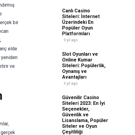
andırmış
Canlı Casino
e
Siteleri: İnternet
Üzerindeki En
erçek bir
Popüler Oyun
ecan
Platformları
,
3 yıl ago
zanç elde
Slot Oyunları ve
e yeniden
Online Kumar
Siteleri: Popülerlik,
tirir ve
Oynanış ve
Avantajları
3 yıl ago
n
Güvenilir Casino
Siteleri 2023: En İyi
Seçenekler,
Güvenlik ve
Lisanslama, Popüler
mlar,
Siteler ve Oyun
Çeşitliliği
n gerçek