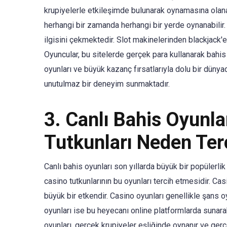
krupiyelerle etkileşimde bulunarak oynamasına olanak t
herhangi bir zamanda herhangi bir yerde oynanabilir.
ilgisini çekmektedir. Slot makinelerinden blackjack'e
Oyuncular, bu sitelerde gerçek para kullanarak bahis
oyunları ve büyük kazanç fırsatlarıyla dolu bir dünyad
unutulmaz bir deneyim sunmaktadır.
3. Canlı Bahis Oyunla
Tutkunları Neden Ter
Canlı bahis oyunları son yıllarda büyük bir popülerli
casino tutkunlarının bu oyunları tercih etmesidir. Cas
büyük bir etkendir. Casino oyunları genellikle şans oy
oyunları ise bu heyecanı online platformlarda sunarak,
oyunları, gerçek krupiyeler eşliğinde oynanır ve gerç