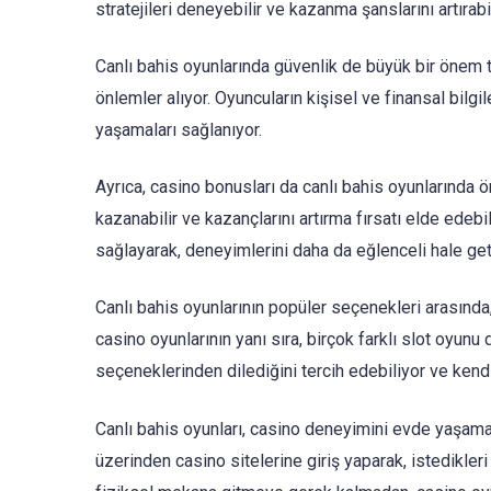
stratejileri deneyebilir ve kazanma şanslarını artırabil
Canlı bahis oyunlarında güvenlik de büyük bir önem ta
önlemler alıyor. Oyuncuların kişisel ve finansal bilgi
yaşamaları sağlanıyor.
Ayrıca, casino bonusları da canlı bahis oyunlarında ön
kazanabilir ve kazançlarını artırma fırsatı elde edebi
sağlayarak, deneyimlerini daha da eğlenceli hale geti
Canlı bahis oyunlarının popüler seçenekleri arasında, 
casino oyunlarının yanı sıra, birçok farklı slot oyunu
seçeneklerinden dilediğini tercih edebiliyor ve kendi
Canlı bahis oyunları, casino deneyimini evde yaşama 
üzerinden casino sitelerine giriş yaparak, istedikler