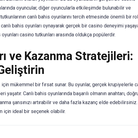
larında oyuncular, diğer oyuncularla etkileşimde bulunabilir ve
no tutkunlarının canlı bahis oyunlarını tercih etmesinde önemli bir ro
a canlı bahis oyunları oynayarak gerçek bir casino deneyimi yaşaya
s oyunları casino tutkunları arasında oldukça popülerdir.
rı ve Kazanma Stratejileri:
eliştirin
 için mükemmel bir fırsat sunar. Bu oyunlar, gerçek krupiyelerle c
i yaşatır. Canlı bahis oyunlarında başarılı olmanın anahtarı, doğr
kazanma şansınızı artırabilir ve daha fazla kazanç elde edebilirsiniz
n için ideal bir seçenek olabilir.