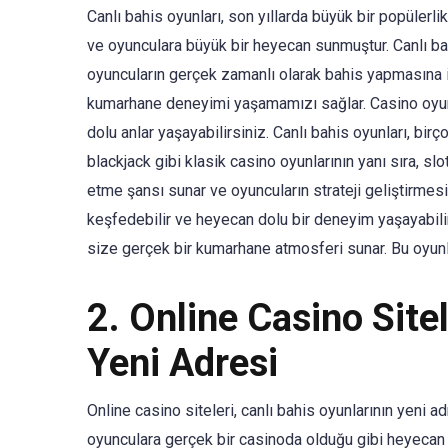
Canlı bahis oyunları, son yıllarda büyük bir popülerli
ve oyunculara büyük bir heyecan sunmuştur. Canlı bah
oyuncuların gerçek zamanlı olarak bahis yapmasına im
kumarhane deneyimi yaşamamızı sağlar. Casino oyunla
dolu anlar yaşayabilirsiniz. Canlı bahis oyunları, bir
blackjack gibi klasik casino oyunlarının yanı sıra, sl
etme şansı sunar ve oyuncuların strateji geliştirmesin
keşfedebilir ve heyecan dolu bir deneyim yaşayabilirs
size gerçek bir kumarhane atmosferi sunar. Bu oyunlar
2. Online Casino Sitel
Yeni Adresi
Online casino siteleri, canlı bahis oyunlarının yeni ad
oyunculara gerçek bir casinoda olduğu gibi heyecan v