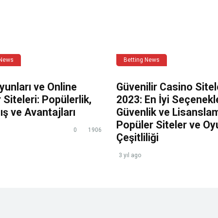
 News
Betting News
yunları ve Online
Güvenilir Casino Sitel
Siteleri: Popülerlik,
2023: En İyi Seçenekle
ş ve Avantajları
Güvenlik ve Lisansla
Popüler Siteler ve Oy
0
1906
Çeşitliliği
3 yıl ago