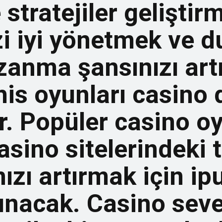
stratejiler geliştir
zi iyi yönetmek ve d
anma şansınızı artı
ahis oyunları casino
r. Popüler casino oy
casino sitelerindeki 
zı artırmak için ipu
ınacak. Casino sever