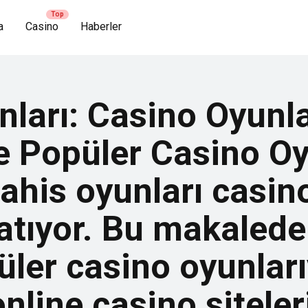
a
Casino
Haberler
nları: Casino Oyunla
 Popüler Casino Oyun
bahis oyunları casin
katıyor. Bu makalede
üler casino oyunları
online casino sitele