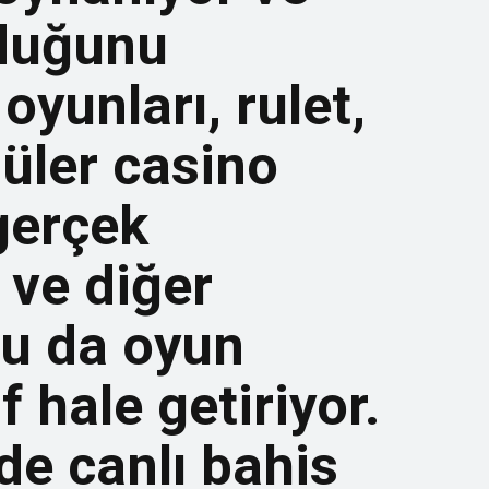
lduğunu
oyunları, rulet,
püler casino
gerçek
 ve diğer
Bu da oyun
 hale getiriyor.
nde canlı bahis