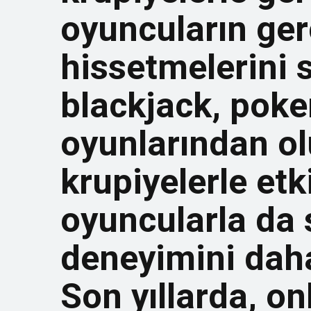
oyuncuların ge
hissetmelerini s
blackjack, poke
oyunlarından ol
krupiyelerle etk
oyuncularla da 
deneyimini daha 
Son yıllarda, on