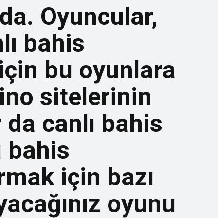
da. Oyuncular,
lı bahis
için bu oyunlara
ino sitelerinin
da canlı bahis
ı bahis
rmak için bazı
ayacağınız oyunu