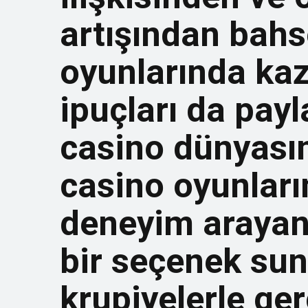
artışından bahs
oyunlarında kaz
ipuçları da payl
casino dünyasın
casino oyunların
deneyim arayanl
bir seçenek sun
krupiyelerle ge