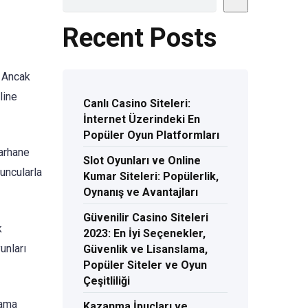
Recent Posts
. Ancak
line
Canlı Casino Siteleri:
İnternet Üzerindeki En
Popüler Oyun Platformları
marhane
Slot Oyunları ve Online
uncularla
Kumar Siteleri: Popülerlik,
Oynanış ve Avantajları
Güvenilir Casino Siteleri
k
2023: En İyi Seçenekler,
unları
Güvenlik ve Lisanslama,
Popüler Siteler ve Oyun
Çeşitliliği
nama
Kazanma İpuçları ve