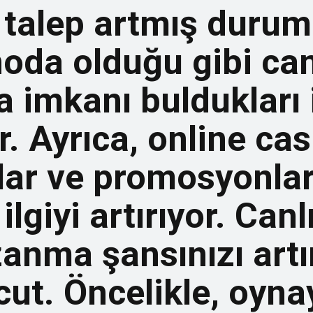
 talep artmış durum
noda olduğu gibi can
 imkanı buldukları 
r. Ayrıca, online cas
ar ve promosyonlar 
lgiyi artırıyor. Canl
anma şansınızı artı
cut. Öncelikle, oyn