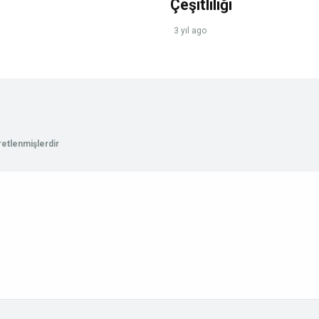
Çeşitliliği
3 yıl ago
aretlenmişlerdir