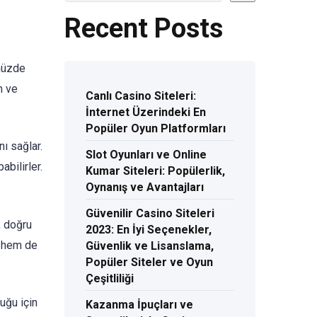
Recent Posts
ümüzde
n ve
Canlı Casino Siteleri:
İnternet Üzerindeki En
Popüler Oyun Platformları
ı sağlar.
Slot Oyunları ve Online
abilirler.
Kumar Siteleri: Popülerlik,
Oynanış ve Avantajları
Güvenilir Casino Siteleri
, doğru
2023: En İyi Seçenekler,
r hem de
Güvenlik ve Lisanslama,
Popüler Siteler ve Oyun
Çeşitliliği
uğu için
Kazanma İpuçları ve