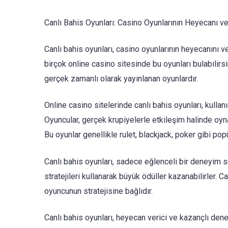
Canlı Bahis Oyunları: Casino Oyunlarının Heyecanı v
Canlı bahis oyunları, casino oyunlarının heyecanını 
birçok online casino sitesinde bu oyunları bulabilirs
gerçek zamanlı olarak yayınlanan oyunlardır.
Online casino sitelerinde canlı bahis oyunları, kulla
Oyuncular, gerçek krupiyelerle etkileşim halinde oynar
Bu oyunlar genellikle rulet, blackjack, poker gibi popü
Canlı bahis oyunları, sadece eğlenceli bir deneyim 
stratejileri kullanarak büyük ödüller kazanabilirler.
oyuncunun stratejisine bağlıdır.
Canlı bahis oyunları, heyecan verici ve kazançlı dene