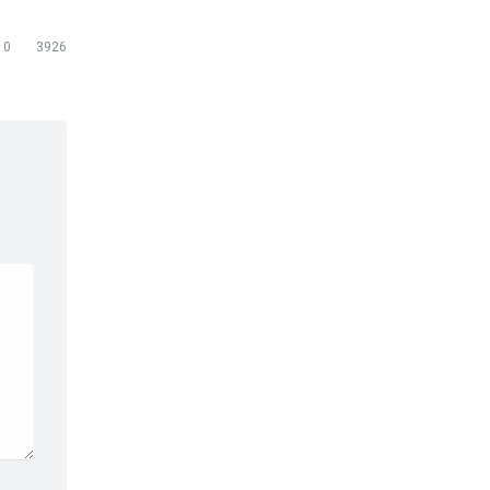
0
3926