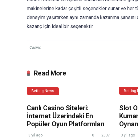
makinelerine kadar çeşitli seçenekler sunar ve her tü
deneyim yaşatırken aynı zamanda kazanma şansını da a
kazanç için ideal bir seçenektir.
Casino
Read More
Betting News
Betting
Canlı Casino Siteleri:
Slot O
İnternet Üzerindeki En
Kumar 
Popüler Oyun Platformları
Oynanı
3 yıl ago
0
2337
3 yıl ago