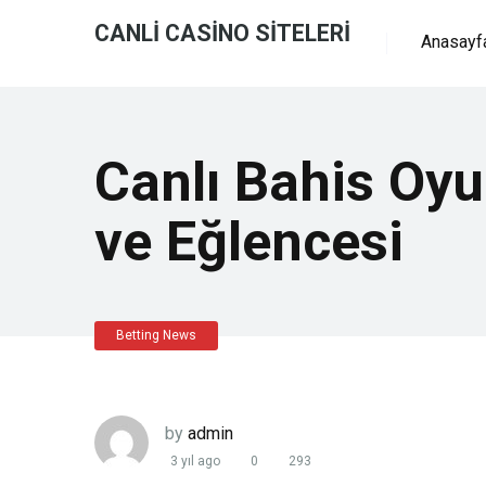
CANLI CASINO SITELERI
Anasayf
Canlı Bahis Oyu
ve Eğlencesi
Betting News
by
admin
3 yıl ago
0
293