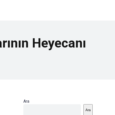
arının Heyecanı
Ara
Ara