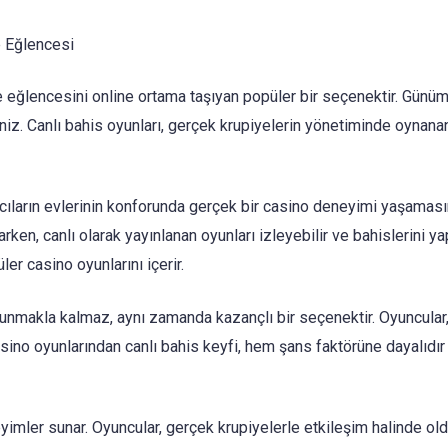
e Eğlencesi
ve eğlencesini online ortama taşıyan popüler bir seçenektir. Gün
iniz. Canlı bahis oyunları, gerçek krupiyelerin yönetiminde oynana
nıcıların evlerinin konforunda gerçek bir casino deneyimi yaşamasın
ken, canlı olarak yayınlanan oyunları izleyebilir ve bahislerini yap
ler casino oyunlarını içerir.
sunmakla kalmaz, aynı zamanda kazançlı bir seçenektir. Oyuncular
 Casino oyunlarından canlı bahis keyfi, hem şans faktörüne dayalıdı
yimler sunar. Oyuncular, gerçek krupiyelerle etkileşim halinde old