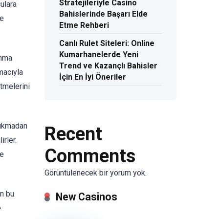
Stratejileriyle Casino
culara
Bahislerinde Başarı Elde
ve
Etme Rehberi
Canlı Rulet Siteleri: Online
Kumarhanelerde Yeni
anma
Trend ve Kazançlı Bahisler
macıyla
İçin En İyi Öneriler
tmelerini
 çıkmadan
Recent
irler.
Comments
de
Görüntülenecek bir yorum yok.
an bu
New Casinos
e