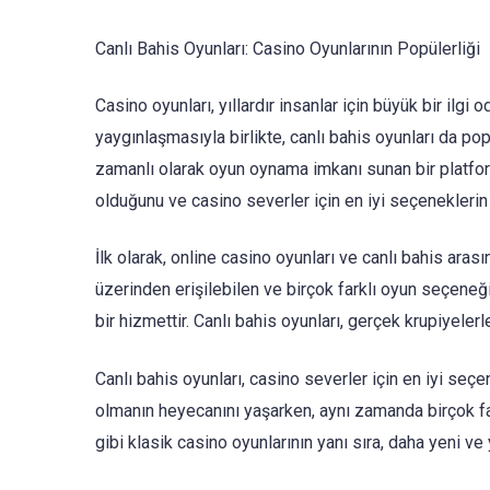
Canlı Bahis Oyunları: Casino Oyunlarının Popülerliği
Casino oyunları, yıllardır insanlar için büyük bir ilgi 
yaygınlaşmasıyla birlikte, canlı bahis oyunları da po
zamanlı olarak oyun oynama imkanı sunan bir platfor
olduğunu ve casino severler için en iyi seçenekleri
İlk olarak, online casino oyunları ve canlı bahis aras
üzerinden erişilebilen ve birçok farklı oyun seçeneği
bir hizmettir. Canlı bahis oyunları, gerçek krupiyele
Canlı bahis oyunları, casino severler için en iyi seçe
olmanın heyecanını yaşarken, aynı zamanda birçok far
gibi klasik casino oyunlarının yanı sıra, daha yeni ve 