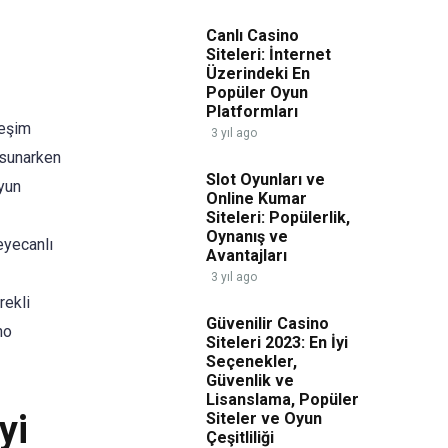
Canlı Casino
Siteleri: İnternet
Üzerindeki En
Popüler Oyun
Platformları
leşim
3 yıl ago
 sunarken
Slot Oyunları ve
oyun
Online Kumar
Siteleri: Popülerlik,
Oynanış ve
eyecanlı
Avantajları
3 yıl ago
rekli
Güvenilir Casino
no
Siteleri 2023: En İyi
Seçenekler,
Güvenlik ve
Lisanslama, Popüler
yi
Siteler ve Oyun
Çeşitliliği