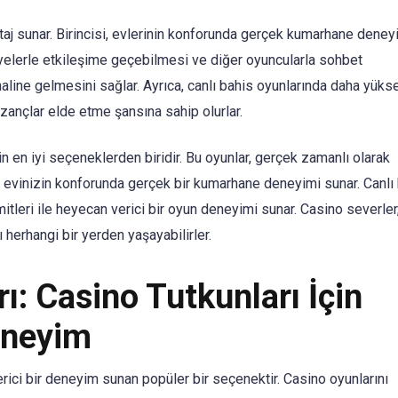
ntaj sunar. Birincisi, evlerinin konforunda gerçek kumarhane deney
piyelerle etkileşime geçebilmesi ve diğer oyuncularla sohbet
aline gelmesini sağlar. Ayrıca, canlı bahis oyunlarında daha yüks
azançlar elde etme şansına sahip olurlar.
in en iyi seçeneklerden biridir. Bu oyunlar, gerçek zamanlı olarak
, evinizin konforunda gerçek bir kumarhane deneyimi sunar. Canlı
itleri ile heyecan verici bir oyun deneyimi sunar. Casino severler,
herhangi bir yerden yaşayabilirler.
ı: Casino Tutkunları İçin
eneyim
verici bir deneyim sunan popüler bir seçenektir. Casino oyunlarını