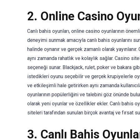
2. Online Casino Oyun
Canlı bahis oyunları, online casino oyunlarının önemli
deneyimi sunmak amacıyla canlı bahis oyunlarını sunm
halinde oynanır ve gerçek zamanlı olarak yayınlanır. 
aynı zamanda rahatlık ve kolaylık sağlar. Casino siteler
seçeneği sunar. Blackjack, rulet, poker ve bakara gibi 
istedikleri oyunu seçebilir ve gerçek krupiyelerle oy
ve etkileşimli hale getirirken aynı zamanda kullanıcı
oyunlarının popülerliğini ve talebini göz önünde bulu
olarak yeni oyunlar ve özellikler ekler. Canlı bahis 
siteleri tarafından sunulan birçok avantaj ve fırsat su
3. Canlı Bahis Oyunlar