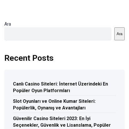
Ara
Ara
Recent Posts
Canlı Casino Siteleri: İnternet Üzerindeki En
Popüler Oyun Platformları
Slot Oyunları ve Online Kumar Siteleri:
Popülerlik, Oynanış ve Avantajları
Güvenilir Casino Siteleri 2023: En İyi
Seçenekler, Güvenlik ve Lisanslama, Popüler