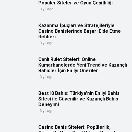
Popüler Siteler ve Oyun Çeşitliliği
3 yıl ago
Kazanma İpuçları ve Stratejileriyle
Casino Bahislerinde Başarı Elde Etme
Rehberi
3 yıl ago
Canlı Rulet Siteleri: Online
Kumarhanelerde Yeni Trend ve Kazançlı
Bahisler İçin En İyi Öneriler
3 yıl ago
Best10 Bahis: Türkiye’nin En İyi Bahis
Sitesi ile Güvenilir ve Kazançlı Bahis
Deneyimi
3 yıl ago
Casino Bahis Siteleri: Popülerlik,