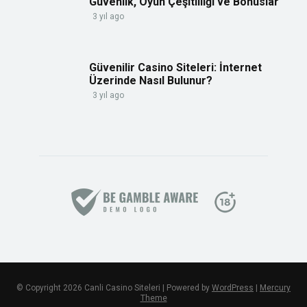
Güvenlik, Oyun Çeşitliliği ve Bonuslar
3 yıl ago
Güvenilir Casino Siteleri: İnternet
Üzerinde Nasıl Bulunur?
3 yıl ago
© Copyright 2026 Canli Casino Siteleri | Powered by
WordPress
|
Mercury
Theme