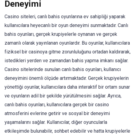
Deneyimi
Casino siteleri, canlı bahis oyunlarına ev sahipliği yaparak
kullanıcılara heyecanlı bir oyun deneyimi sunmaktadır. Canlı
bahis oyunları, gerçek krupiyelerle oynanan ve gerçek
zamanlı olarak yayınlanan oyunlardır. Bu oyunlar, kullanıcılara
fiziksel bir casinoya gitme zorunluluğunu ortadan kaldırarak,
istedikleri yerden ve zamandan bahis yapma imkanı sağlar.
Casino sitelerinde sunulan canlı bahis oyunları, kullanıcı
deneyimini önemli ölçüde artırmaktadır. Gerçek krupiyelerin
yönettiği oyunlar, kullanıcılara daha interaktif bir ortam sunar
ve oyunların adil bir şekilde yürütülmesini sağlar. Ayrıca,
canlı bahis oyunları, kullanıcılara gerçek bir casino
atmosferini evlerine getirir ve sosyal bir deneyimi
yaşamalarını sağlar. Kullanıcılar, diğer oyuncularla
etkileşimde bulunabilir, sohbet edebilir ve hatta krupiyelerle