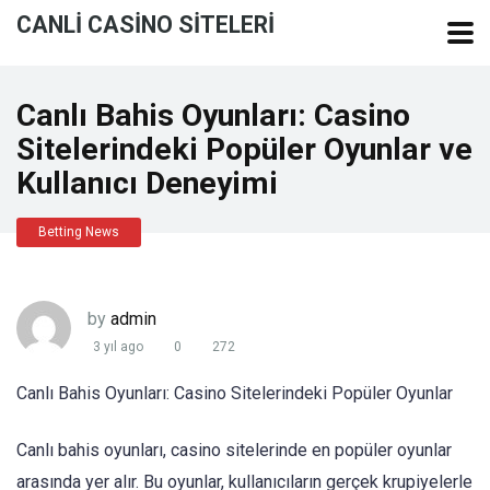
CANLI CASINO SITELERI
Canlı Bahis Oyunları: Casino
Sitelerindeki Popüler Oyunlar ve
Kullanıcı Deneyimi
Betting News
by
admin
3 yıl ago
0
272
Canlı Bahis Oyunları: Casino Sitelerindeki Popüler Oyunlar
Canlı bahis oyunları, casino sitelerinde en popüler oyunlar
arasında yer alır. Bu oyunlar, kullanıcıların gerçek krupiyelerle