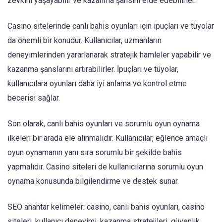
zevkini yaşayabilir ve kazanma şansını elde edebilirler.
Casino sitelerinde canlı bahis oyunları için ipuçları ve tüyolar
da önemli bir konudur. Kullanıcılar, uzmanların
deneyimlerinden yararlanarak stratejik hamleler yapabilir ve
kazanma şanslarını artırabilirler. İpuçları ve tüyolar,
kullanıcılara oyunları daha iyi anlama ve kontrol etme
becerisi sağlar.
Son olarak, canlı bahis oyunları ve sorumlu oyun oynama
ilkeleri bir arada ele alınmalıdır. Kullanıcılar, eğlence amaçlı
oyun oynamanın yanı sıra sorumlu bir şekilde bahis
yapmalıdır. Casino siteleri de kullanıcılarına sorumlu oyun
oynama konusunda bilgilendirme ve destek sunar.
SEO anahtar kelimeler: casino, canlı bahis oyunları, casino
siteleri, kullanıcı deneyimi, kazanma stratejileri, güvenlik,