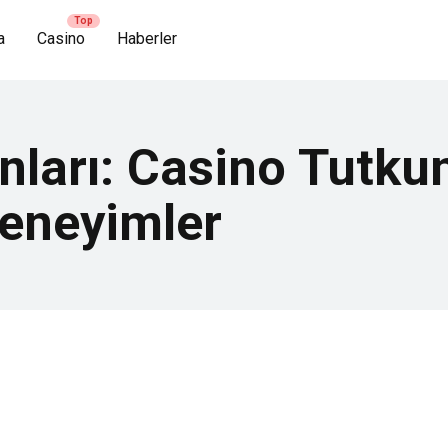
a
Casino
Haberler
ları: Casino Tutkun
eneyimler