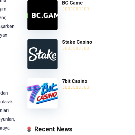
ahis
BC Game
işim
zanç
aşarken
ayan
Stake Casino
7bit Casino
ndan
 olarak
nları
yunları,
araya
Recent News