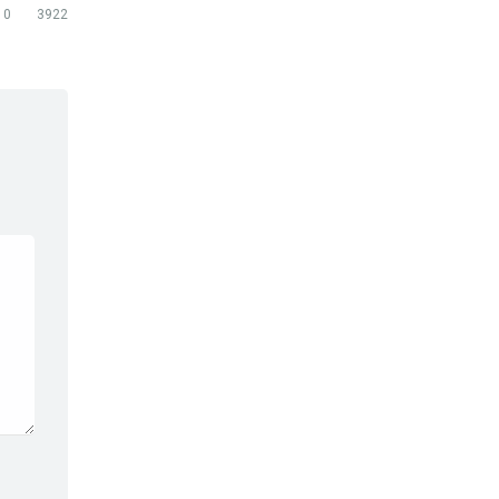
0
3922