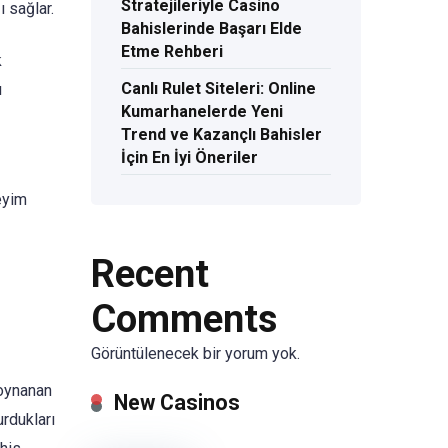
Stratejileriyle Casino
 sağlar.
Bahislerinde Başarı Elde
Etme Rehberi
k
Canlı Rulet Siteleri: Online
ı
Kumarhanelerde Yeni
Trend ve Kazançlı Bahisler
İçin En İyi Öneriler
neyim
Recent
Comments
Görüntülenecek bir yorum yok.
 oynanan
New Casinos
urdukları