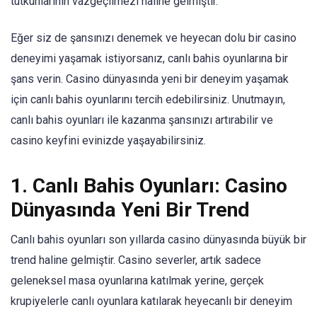
tutkunlarının vazgeçilmezi haline gelmiştir.
Eğer siz de şansınızı denemek ve heyecan dolu bir casino
deneyimi yaşamak istiyorsanız, canlı bahis oyunlarına bir
şans verin. Casino dünyasında yeni bir deneyim yaşamak
için canlı bahis oyunlarını tercih edebilirsiniz. Unutmayın,
canlı bahis oyunları ile kazanma şansınızı artırabilir ve
casino keyfini evinizde yaşayabilirsiniz.
1. Canlı Bahis Oyunları: Casino
Dünyasında Yeni Bir Trend
Canlı bahis oyunları son yıllarda casino dünyasında büyük bir
trend haline gelmiştir. Casino severler, artık sadece
geleneksel masa oyunlarına katılmak yerine, gerçek
krupiyelerle canlı oyunlara katılarak heyecanlı bir deneyim