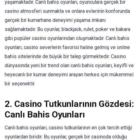
yaşamaktadır. Canlı bahis oyunları, oyunculara gerçek bir
casino atmosferi sunmakta ve onlara evlerinin konforunda
gerçek bir kumarhane deneyimi yaşama imkanı
sağlamaktadır. Bu oyunlar, blackjack, rulet, poker ve bakara
gibi popüler casino oyunlarından oluşmaktadır. Canlı bahis
oyunları, casino severlerin favorisi haline gelmiş ve online
bahis sitelerinde de büyük bir talep görmektedir. Casino
dünyasında yeni bir trend olan canlı bahis oyunları, keyifli ve
heyecanlı bir kumar deneyimi arayan herkes için mükemmel
bir seçenektir.
2. Casino Tutkunlarının Gözdesi:
Canlı Bahis Oyunları
Canlı bahis oyunları, casino tutkunlarının en çok tercih ettiği
oyunlardan biridir. Bu oyunlar, gerçek bir casinoda olduğu