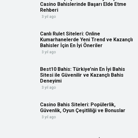
Casino Bahislerinde Başarı Elde Etme
Rehberi
3 yıl ago
Canlı Rulet Siteleri: Online
Kumarhanelerde Yeni Trend ve Kazançlı
Bahisler İçin En İyi Öneriler
3 yıl ago
Best10 Bahis: Türkiye’nin En İyi Bahis
Sitesi ile Güvenilir ve Kazançlı Bahis
Deneyimi
3 yıl ago
Casino Bahis Siteleri: Popülerlik,
Güvenlik, Oyun Çeşitliliği ve Bonuslar
3 yıl ago