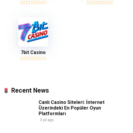
7bit Casino
Recent News
Canlı Casino Siteleri: İnternet
Üzerindeki En Popüler Oyun
Platformları
3 yıl ago