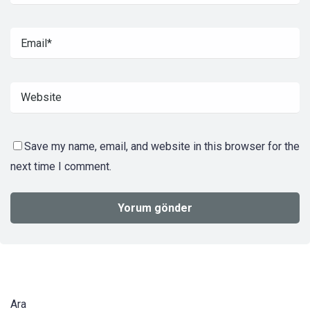
Save my name, email, and website in this browser for the
next time I comment.
Ara