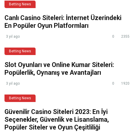
Betting News
Canlı Casino Siteleri: İnternet Üzerindeki
En Popüler Oyun Platformları
3 yıl ago
0
2355
Betting News
Slot Oyunları ve Online Kumar Siteleri:
Popülerlik, Oynanış ve Avantajları
3 yıl ago
0
1920
Betting News
Güvenilir Casino Siteleri 2023: En İyi
Seçenekler, Güvenlik ve Lisanslama,
Popüler Siteler ve Oyun Çeşitliliği