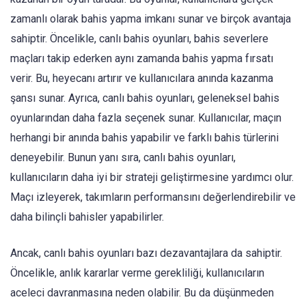
zamanlı olarak bahis yapma imkanı sunar ve birçok avantaja
sahiptir. Öncelikle, canlı bahis oyunları, bahis severlere
maçları takip ederken aynı zamanda bahis yapma fırsatı
verir. Bu, heyecanı artırır ve kullanıcılara anında kazanma
şansı sunar. Ayrıca, canlı bahis oyunları, geleneksel bahis
oyunlarından daha fazla seçenek sunar. Kullanıcılar, maçın
herhangi bir anında bahis yapabilir ve farklı bahis türlerini
deneyebilir. Bunun yanı sıra, canlı bahis oyunları,
kullanıcıların daha iyi bir strateji geliştirmesine yardımcı olur.
Maçı izleyerek, takımların performansını değerlendirebilir ve
daha bilinçli bahisler yapabilirler.
Ancak, canlı bahis oyunları bazı dezavantajlara da sahiptir.
Öncelikle, anlık kararlar verme gerekliliği, kullanıcıların
aceleci davranmasına neden olabilir. Bu da düşünmeden