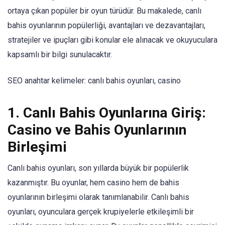
ortaya çıkan popüler bir oyun türüdür. Bu makalede, canlı
bahis oyunlarının popülerliği, avantajları ve dezavantajları,
stratejiler ve ipuçları gibi konular ele alınacak ve okuyuculara
kapsamlı bir bilgi sunulacaktır.
SEO anahtar kelimeler: canlı bahis oyunları, casino
1. Canlı Bahis Oyunlarına Giriş:
Casino ve Bahis Oyunlarının
Birleşimi
Canlı bahis oyunları, son yıllarda büyük bir popülerlik
kazanmıştır. Bu oyunlar, hem casino hem de bahis
oyunlarının birleşimi olarak tanımlanabilir. Canlı bahis
oyunları, oyunculara gerçek krupiyelerle etkileşimli bir