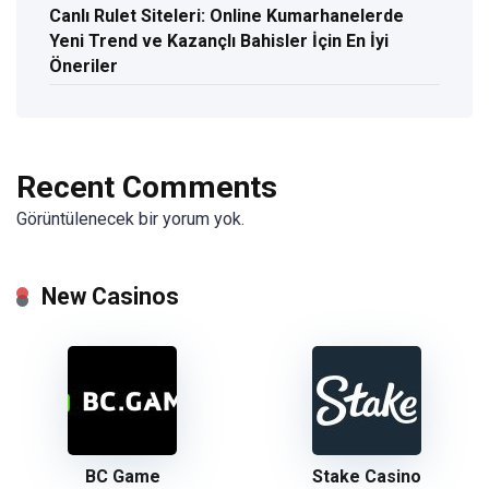
Canlı Rulet Siteleri: Online Kumarhanelerde
Yeni Trend ve Kazançlı Bahisler İçin En İyi
Öneriler
Recent Comments
Görüntülenecek bir yorum yok.
New Casinos
BC Game
Stake Casino