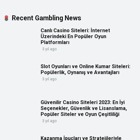
Recent Gambling News
Canlı Casino Siteleri: İnternet
Üzerindeki En Popüler Oyun
Platformları
3 yıl ago
Slot Oyunları ve Online Kumar Siteleri:
Popülerlik, Oynanış ve Avantajları
3 yıl ago
Güvenilir Casino Siteleri 2023: En İyi
Seçenekler, Güvenlik ve Lisanslama,
Popüler Siteler ve Oyun Çeşitliliği
3 yıl ago
Kazanma İpuçları ve Stratejileriyle