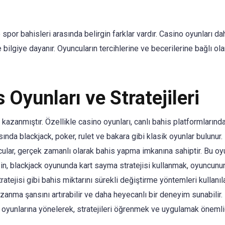
 spor bahisleri arasında belirgin farklar vardır. Casino oyunları d
ilgiye dayanır. Oyuncuların tercihlerine ve becerilerine bağlı olar
 Oyunları ve Stratejileri
k kazanmıştır. Özellikle casino oyunları, canlı bahis platformlarınd
sında blackjack, poker, rulet ve bakara gibi klasik oyunlar bulunur.
cular, gerçek zamanlı olarak bahis yapma imkanına sahiptir. Bu oy
rneğin, blackjack oyununda kart sayma stratejisi kullanmak, oyuncunu
ratejisi gibi bahis miktarını sürekli değiştirme yöntemleri kullanılab
zanma şansını artırabilir ve daha heyecanlı bir deneyim sunabilir.
 oyunlarına yönelerek, stratejileri öğrenmek ve uygulamak önemlid