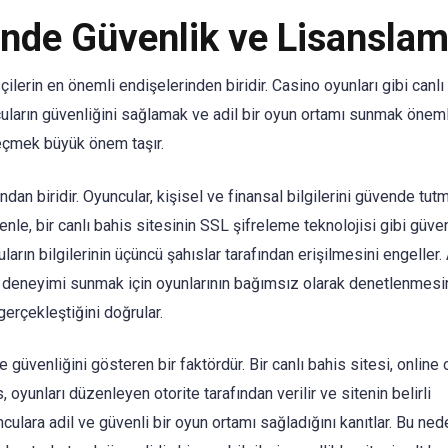
rinde Güvenlik ve Lisansla
ilerin en önemli endişelerinden biridir. Casino oyunları gibi canlı
cuların güvenliğini sağlamak ve adil bir oyun ortamı sunmak öneml
 seçmek büyük önem taşır.
ndan biridir. Oyuncular, kişisel ve finansal bilgilerini güvende tut
edenle, bir canlı bahis sitesinin SSL şifreleme teknolojisi gibi güve
arın bilgilerinin üçüncü şahıslar tarafından erişilmesini engeller. 
yun deneyimi sunmak için oyunlarının bağımsız olarak denetlenmesin
gerçekleştiğini doğrular.
e güvenliğini gösteren bir faktördür. Bir canlı bahis sitesi, online 
, oyunları düzenleyen otorite tarafından verilir ve sitenin belirli
nculara adil ve güvenli bir oyun ortamı sağladığını kanıtlar. Bu nede