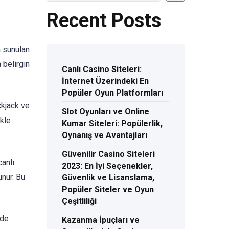
Recent Posts
a sunulan
 belirgin
Canlı Casino Siteleri:
İnternet Üzerindeki En
Popüler Oyun Platformları
ckjack ve
Slot Oyunları ve Online
ikle
Kumar Siteleri: Popülerlik,
Oynanış ve Avantajları
Güvenilir Casino Siteleri
canlı
2023: En İyi Seçenekler,
unur. Bu
Güvenlik ve Lisanslama,
Popüler Siteler ve Oyun
Çeşitliliği
nde
Kazanma İpuçları ve