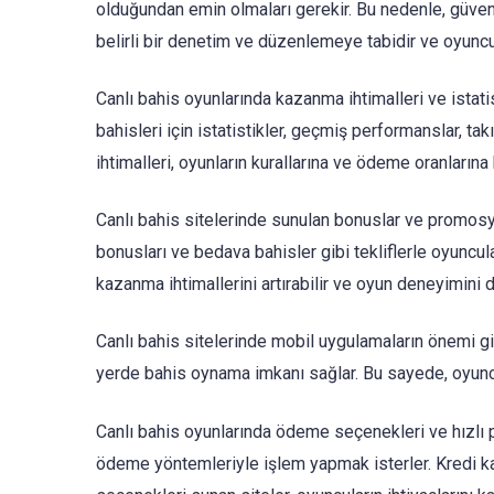
olduğundan emin olmaları gerekir. Bu nedenle, güvenili
belirli bir denetim ve düzenlemeye tabidir ve oyuncul
Canlı bahis oyunlarında kazanma ihtimalleri ve istatist
bahisleri için istatistikler, geçmiş performanslar, tak
ihtimalleri, oyunların kurallarına ve ödeme oranlarına 
Canlı bahis sitelerinde sunulan bonuslar ve promosyo
bonusları ve bedava bahisler gibi tekliflerle oyuncu
kazanma ihtimallerini artırabilir ve oyun deneyimini da
Canlı bahis sitelerinde mobil uygulamaların önemi gi
yerde bahis oynama imkanı sağlar. Bu sayede, oyuncula
Canlı bahis oyunlarında ödeme seçenekleri ve hızlı p
ödeme yöntemleriyle işlem yapmak isterler. Kredi kar