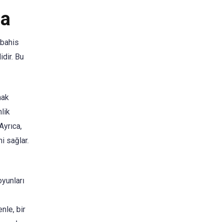
ma
 bahis
idir. Bu
mak
nlik
Ayrıca,
i sağlar.
oyunları
nle, bir