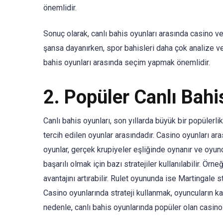
önemlidir.
Sonuç olarak, canlı bahis oyunları arasında casino ve
şansa dayanırken, spor bahisleri daha çok analize ve b
bahis oyunları arasında seçim yapmak önemlidir.
2. Popüler Canlı Bahis
Canlı bahis oyunları, son yıllarda büyük bir popülerli
tercih edilen oyunlar arasındadır. Casino oyunları ara
oyunlar, gerçek krupiyeler eşliğinde oynanır ve oyun
başarılı olmak için bazı stratejiler kullanılabilir. Ö
avantajını artırabilir. Rulet oyununda ise Martingale st
Casino oyunlarında strateji kullanmak, oyuncuların ka
nedenle, canlı bahis oyunlarında popüler olan casino