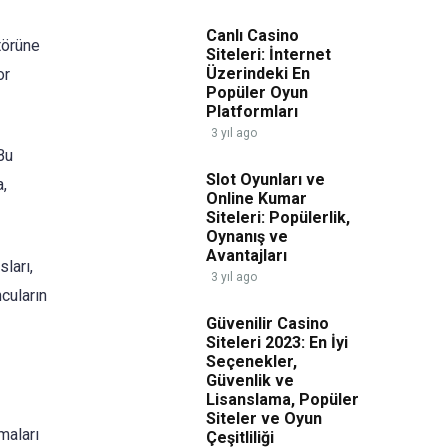
Canlı Casino
ktörüne
Siteleri: İnternet
Üzerindeki En
or
Popüler Oyun
Platformları
3 yıl ago
Bu
Slot Oyunları ve
,
Online Kumar
Siteleri: Popülerlik,
Oynanış ve
Avantajları
ları,
3 yıl ago
ncuların
Güvenilir Casino
Siteleri 2023: En İyi
Seçenekler,
Güvenlik ve
Lisanslama, Popüler
Siteler ve Oyun
maları
Çeşitliliği