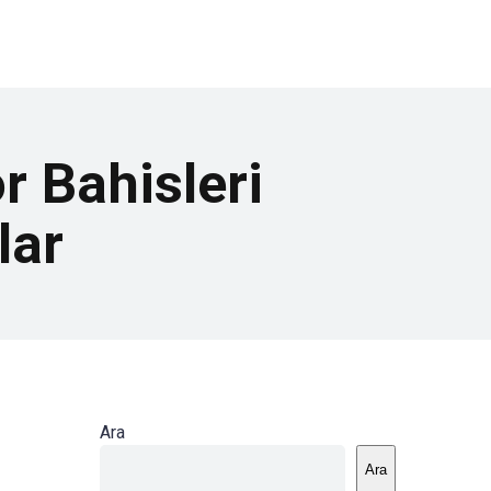
r Bahisleri
lar
Ara
Ara