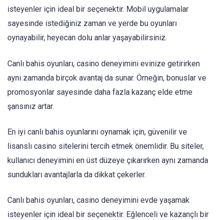
isteyenler için ideal bir seçenektir. Mobil uygulamalar
sayesinde istediğiniz zaman ve yerde bu oyunları
oynayabilir, heyecan dolu anlar yaşayabilirsiniz.
Canlı bahis oyunları, casino deneyimini evinize getirirken
aynı zamanda birçok avantaj da sunar. Örneğin, bonuslar ve
promosyonlar sayesinde daha fazla kazanç elde etme
şansınız artar.
En iyi canlı bahis oyunlarını oynamak için, güvenilir ve
lisanslı casino sitelerini tercih etmek önemlidir. Bu siteler,
kullanıcı deneyimini en üst düzeye çıkarırken aynı zamanda
sundukları avantajlarla da dikkat çekerler.
Canlı bahis oyunları, casino deneyimini evde yaşamak
isteyenler için ideal bir seçenektir. Eğlenceli ve kazançlı bir