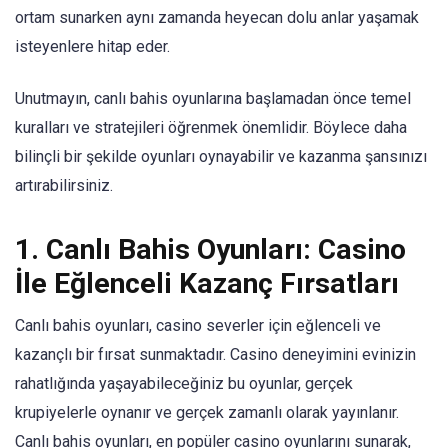
ortam sunarken aynı zamanda heyecan dolu anlar yaşamak
isteyenlere hitap eder.
Unutmayın, canlı bahis oyunlarına başlamadan önce temel
kuralları ve stratejileri öğrenmek önemlidir. Böylece daha
bilinçli bir şekilde oyunları oynayabilir ve kazanma şansınızı
artırabilirsiniz.
1. Canlı Bahis Oyunları: Casino
İle Eğlenceli Kazanç Fırsatları
Canlı bahis oyunları, casino severler için eğlenceli ve
kazançlı bir fırsat sunmaktadır. Casino deneyimini evinizin
rahatlığında yaşayabileceğiniz bu oyunlar, gerçek
krupiyelerle oynanır ve gerçek zamanlı olarak yayınlanır.
Canlı bahis oyunları, en popüler casino oyunlarını sunarak,