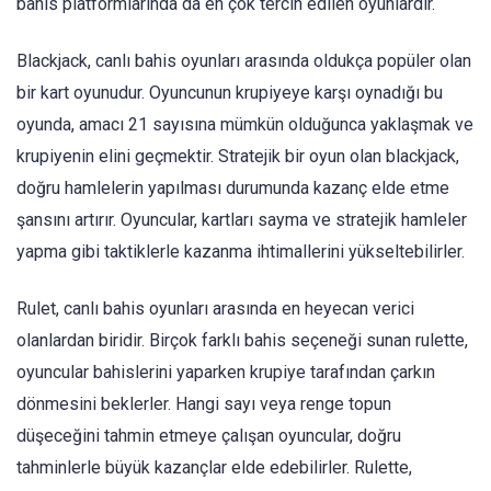
bahis platformlarında da en çok tercih edilen oyunlardır.
Blackjack, canlı bahis oyunları arasında oldukça popüler olan
bir kart oyunudur. Oyuncunun krupiyeye karşı oynadığı bu
oyunda, amacı 21 sayısına mümkün olduğunca yaklaşmak ve
krupiyenin elini geçmektir. Stratejik bir oyun olan blackjack,
doğru hamlelerin yapılması durumunda kazanç elde etme
şansını artırır. Oyuncular, kartları sayma ve stratejik hamleler
yapma gibi taktiklerle kazanma ihtimallerini yükseltebilirler.
Rulet, canlı bahis oyunları arasında en heyecan verici
olanlardan biridir. Birçok farklı bahis seçeneği sunan rulette,
oyuncular bahislerini yaparken krupiye tarafından çarkın
dönmesini beklerler. Hangi sayı veya renge topun
düşeceğini tahmin etmeye çalışan oyuncular, doğru
tahminlerle büyük kazançlar elde edebilirler. Rulette,