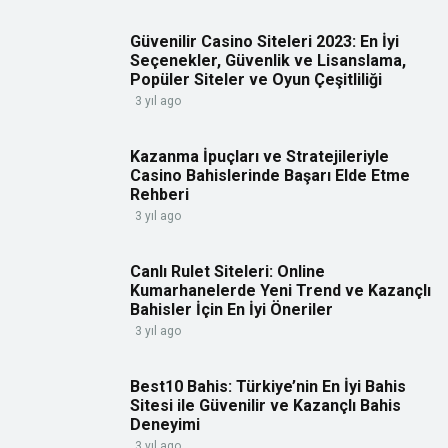
Güvenilir Casino Siteleri 2023: En İyi
Seçenekler, Güvenlik ve Lisanslama,
Popüler Siteler ve Oyun Çeşitliliği
3 yıl ago
Kazanma İpuçları ve Stratejileriyle
Casino Bahislerinde Başarı Elde Etme
Rehberi
3 yıl ago
Canlı Rulet Siteleri: Online
Kumarhanelerde Yeni Trend ve Kazançlı
Bahisler İçin En İyi Öneriler
3 yıl ago
Best10 Bahis: Türkiye’nin En İyi Bahis
Sitesi ile Güvenilir ve Kazançlı Bahis
Deneyimi
3 yıl ago