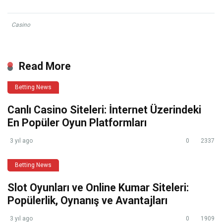
Casino
Read More
Betting News
Canlı Casino Siteleri: İnternet Üzerindeki
En Popüler Oyun Platformları
3 yıl ago
0
2337
Betting News
Slot Oyunları ve Online Kumar Siteleri:
Popülerlik, Oynanış ve Avantajları
3 yıl ago
0
1909