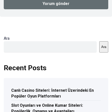
Ara
Ara
Recent Posts
Canlı Casino Siteleri: İnternet Üzerindeki En
Popüler Oyun Platformları
Slot Oyunları ve Online Kumar Siteleri:
Popülerlik, Oynanış ve Avantajları