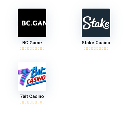
BC Game
Stake Casino
7bit Casino