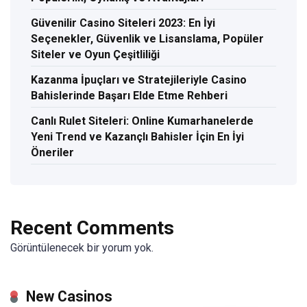
Güvenilir Casino Siteleri 2023: En İyi
Seçenekler, Güvenlik ve Lisanslama, Popüler
Siteler ve Oyun Çeşitliliği
Kazanma İpuçları ve Stratejileriyle Casino
Bahislerinde Başarı Elde Etme Rehberi
Canlı Rulet Siteleri: Online Kumarhanelerde
Yeni Trend ve Kazançlı Bahisler İçin En İyi
Öneriler
Recent Comments
Görüntülenecek bir yorum yok.
New Casinos