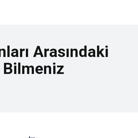
nları Arasındaki
 Bilmeniz