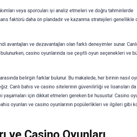
akımları veya sporcuları iyi analiz etmeleri ve doğru tahminlerde
ans faktörü daha ön plandadır ve kazanma stratejileri genellikle
ndi avantajları ve dezavantajları olan farklı deneyimler sunar. Canl
bulunurken, casino oyunlarında ise çeşitli oyun seçenekleri ve b
arasında belirgin farklar bulunur. Bu makalede, her birinin nasıl oy
eğiz. Canlı bahis ve casino sitelerinin güvenilirliği ve lisansları d
i yaşamaları için dikkat etmeleri gereken bir husustur. Casino oyu
his oyunları ve casino oyunlarının popülerlikleri ve ilgileri gibi k
rı ve Casino Oyunları