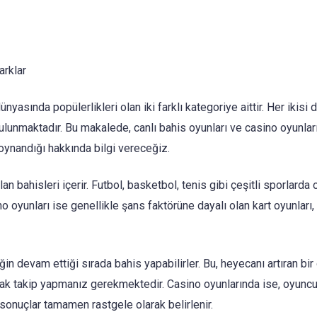
arklar
yasında popülerlikleri olan iki farklı kategoriye aittir. Her ikisi d
ulunmaktadır. Bu makalede, canlı bahis oyunları ve casino oyunlar
 oynandığı hakkında bilgi vereceğiz.
lan bahisleri içerir. Futbol, basketbol, tenis gibi çeşitli sporlarda
 oyunları ise genellikle şans faktörüne dayalı olan kart oyunları,
in devam ettiği sırada bahis yapabilirler. Bu, heyecanı artıran bir 
ak takip yapmanız gerekmektedir. Casino oyunlarında ise, oyuncu
 sonuçlar tamamen rastgele olarak belirlenir.