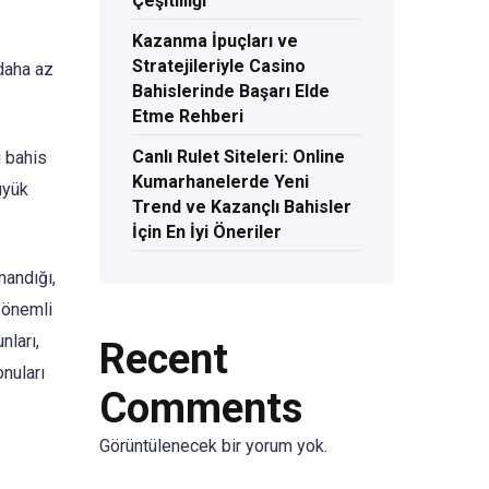
Çeşitliliği
Kazanma İpuçları ve
Stratejileriyle Casino
 daha az
Bahislerinde Başarı Elde
Etme Rehberi
Canlı Rulet Siteleri: Online
ı bahis
Kumarhanelerde Yeni
üyük
Trend ve Kazançlı Bahisler
İçin En İyi Öneriler
nandığı,
a önemli
nları,
Recent
onuları
Comments
Görüntülenecek bir yorum yok.