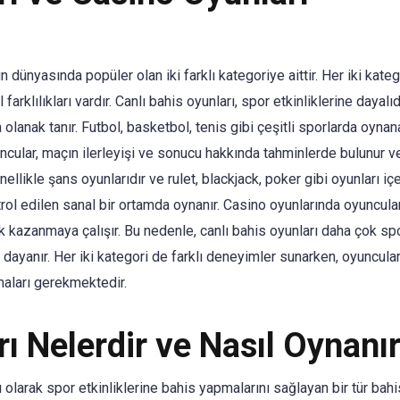
n dünyasında popüler olan iki farklı kategoriye aittir. Her iki kate
klılıkları vardır. Canlı bahis oyunları, spor etkinliklerine dayalıd
anak tanır. Futbol, ​​basketbol, ​​tenis gibi çeşitli sporlarda oynan
yuncular, maçın ilerleyişi ve sonucu hakkında tahminlerde bulunur 
llikle şans oyunlarıdır ve rulet, blackjack, poker gibi oyunları içe
trol edilen sanal bir ortamda oynanır. Casino oyunlarında oyuncular,
 kazanmaya çalışır. Bu nedenle, canlı bahis oyunları daha çok sp
dayanır. Her iki kategori de farklı deneyimler sunarken, oyuncular
pmaları gerekmektedir.
rı Nelerdir ve Nasıl Oynanı
 olarak spor etkinliklerine bahis yapmalarını sağlayan bir tür bahi