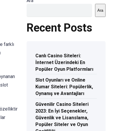
Ara
Ara
Recent Posts
e farklı
ı
Canlı Casino Siteleri:
İnternet Üzerindeki En
Popüler Oyun Platformları
 oynanan
Slot Oyunları ve Online
 slot
Kumar Siteleri: Popülerlik,
Oynanış ve Avantajları
Güvenilir Casino Siteleri
özelliktir
2023: En İyi Seçenekler,
lar
Güvenlik ve Lisanslama,
Popüler Siteler ve Oyun