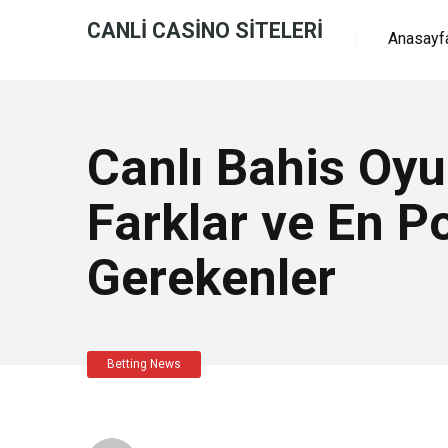
CANLI CASINO SITELERI
Anasayf
Canlı Bahis Oyu
Farklar ve En P
Gerekenler
Betting News