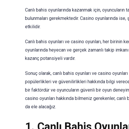
Canlı bahis oyunlarında kazanmak için, oyuncuların t
bulunmaları gerekmektedir. Casino oyunlarında ise, ş
etkilidir.
Canlı bahis oyunları ve casino oyunları, her birinin ke
oyunlarında heyecan ve gerçek zamanlı takip imkanı 
kazanç potansiyeli vardır.
Sonuç olarak, canlı bahis oyunları ve casino oyunları 
popülerlikleri ve güvenilirlikleri hakkında bilgi verec
bir faktördür ve oyuncuların güvenli bir oyun deneyim
casino oyunları hakkında bilmeniz gerekenler, canlı ba
da ele alacağız.
1. Canlı Bahis Oyunla