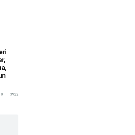
eri
r,
ma,
un
0
3922