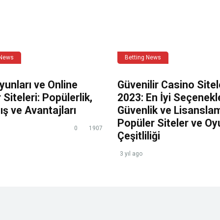
 News
Betting News
yunları ve Online
Güvenilir Casino Sitel
Siteleri: Popülerlik,
2023: En İyi Seçenekle
ş ve Avantajları
Güvenlik ve Lisansla
Popüler Siteler ve Oy
0
1907
Çeşitliliği
3 yıl ago