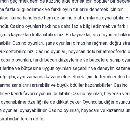
zaman geçirmek hem de kazanç elde etmek için popüler bir seçene
a fazla bilgi edinmek ve farklı oyun türlerini denemek için bir
iksel kumarhanelerde hem de online platformlarda oynanabilir. He
ür. Casino oyunları hakkında daha fazla bilgi edinmek ve farklı
ış kaynakları kullanabilirsiniz. Bu kaynaklar, size oyunlar hakkı
nabilir. Casino oyunları, şans oyunları olmasına rağmen, doğru stra
 yükseltebilirsiniz. Casino oyunları, heyecan dolu bir atmosferde 
a, casino oyunları, farklı beceri düzeylerine ve bütçelere sahip oyu
ilerine ve bütçesine uygun oyunları seçebilir ve deneyim kazanab
ği gibi, aynı zamanda kazanç elde etmek için de tercih edilen bi
anma şanslarını artırabilir ve büyük ödüller kazanabilirler. Casino
lir ve kendi favori oyununu bulabilir. Casino oyunları, heyecan veri
nanabilme özelliği ile de dikkat çeker. Oyuncular, diğer oyuncu
rlikte oyunları oynayabilirler. Casino oyunları, heyecanı ve kazanma
arafından tercih edilir.