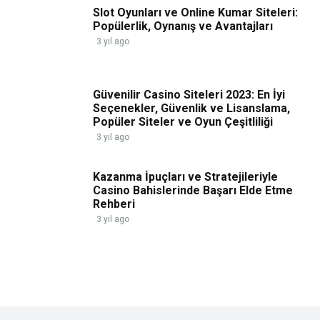
Slot Oyunları ve Online Kumar Siteleri:
Popülerlik, Oynanış ve Avantajları
3 yıl ago
Güvenilir Casino Siteleri 2023: En İyi
Seçenekler, Güvenlik ve Lisanslama,
Popüler Siteler ve Oyun Çeşitliliği
3 yıl ago
Kazanma İpuçları ve Stratejileriyle
Casino Bahislerinde Başarı Elde Etme
Rehberi
3 yıl ago