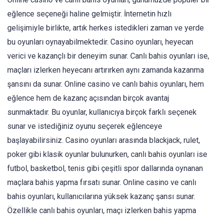
eğlence seçeneği haline gelmiştir. İnternetin hızlı
gelişimiyle birlikte, artık herkes istedikleri zaman ve yerde
bu oyunları oynayabilmektedir. Casino oyunları, heyecan
verici ve kazançlı bir deneyim sunar. Canlı bahis oyunları ise,
maçları izlerken heyecanı artırırken aynı zamanda kazanma
şansını da sunar. Online casino ve canlı bahis oyunları, hem
eğlence hem de kazanç açısından birçok avantaj
sunmaktadır. Bu oyunlar, kullanıcıya birçok farklı seçenek
sunar ve istediğiniz oyunu seçerek eğlenceye
başlayabilirsiniz. Casino oyunları arasında blackjack, rulet,
poker gibi klasik oyunlar bulunurken, canlı bahis oyunları ise
futbol, basketbol, tenis gibi çeşitli spor dallarında oynanan
maçlara bahis yapma fırsatı sunar. Online casino ve canlı
bahis oyunları, kullanıcılarına yüksek kazanç şansı sunar.
Özellikle canlı bahis oyunları, maçı izlerken bahis yapma