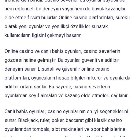
hem eğlenceli bir deneyim yaşar hem de büyük kazançlar
elde etme fırsatı bulurlar. Online casino platformları, sürekli
olarak yeni oyunlar ve yenilikçi özellikler sunarak
kullanıcıların ilgisini çekmeyi başarır.
Online casino ve canlı bahis oyunları, casino severlerin
gözdesi haline gelmiştir. Bu oyunlar, güvenli ve adil bir
deneyim sunar. Lisanslı ve güvenilir online casino
platformları, oyuncuların hesap bilgilerini korur ve oyunlarda
adil bir ortam sağlar. Bu sayede, casino severlerin
oyunlardan keyif almaları ve kazanç elde etmeleri sağlanır.
Canlı bahis oyunları, casino oyunlarının en iyi seçeneklerini
sunar. Blackjack, rulet, poker, baccarat gibi klasik casino
oyunlarından tombala, slot makineleri ve spor bahislerine