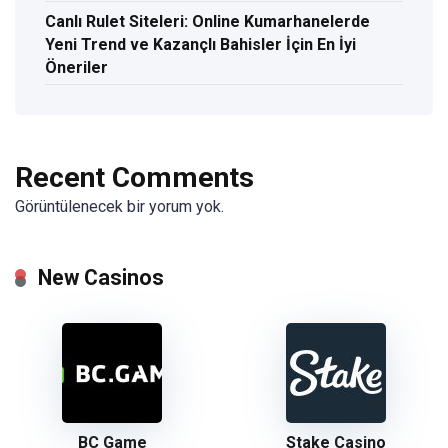
Canlı Rulet Siteleri: Online Kumarhanelerde
Yeni Trend ve Kazançlı Bahisler İçin En İyi
Öneriler
Recent Comments
Görüntülenecek bir yorum yok.
New Casinos
BC Game
Stake Casino