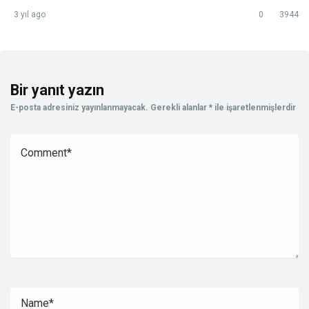
3 yıl ago
0
3944
Bir yanıt yazın
E-posta adresiniz yayınlanmayacak.
Gerekli alanlar
*
ile işaretlenmişlerdir