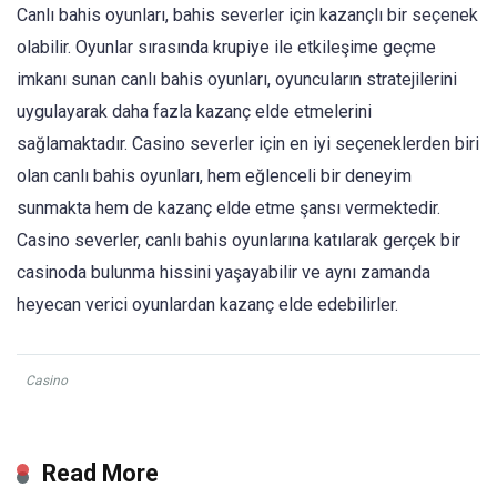
Canlı bahis oyunları, bahis severler için kazançlı bir seçenek
olabilir. Oyunlar sırasında krupiye ile etkileşime geçme
imkanı sunan canlı bahis oyunları, oyuncuların stratejilerini
uygulayarak daha fazla kazanç elde etmelerini
sağlamaktadır. Casino severler için en iyi seçeneklerden biri
olan canlı bahis oyunları, hem eğlenceli bir deneyim
sunmakta hem de kazanç elde etme şansı vermektedir.
Casino severler, canlı bahis oyunlarına katılarak gerçek bir
casinoda bulunma hissini yaşayabilir ve aynı zamanda
heyecan verici oyunlardan kazanç elde edebilirler.
Casino
Read More