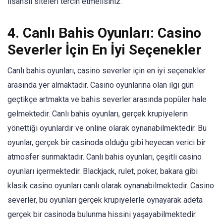
lisanslı siteleri tercih etmelisiniz.
4. Canlı Bahis Oyunları: Casino
Severler İçin En İyi Seçenekler
Canlı bahis oyunları, casino severler için en iyi seçenekler
arasında yer almaktadır. Casino oyunlarına olan ilgi gün
geçtikçe artmakta ve bahis severler arasında popüler hale
gelmektedir. Canlı bahis oyunları, gerçek krupiyelerin
yönettiği oyunlardır ve online olarak oynanabilmektedir. Bu
oyunlar, gerçek bir casinoda olduğu gibi heyecan verici bir
atmosfer sunmaktadır. Canlı bahis oyunları, çeşitli casino
oyunları içermektedir. Blackjack, rulet, poker, bakara gibi
klasik casino oyunları canlı olarak oynanabilmektedir. Casino
severler, bu oyunları gerçek krupiyelerle oynayarak adeta
gerçek bir casinoda bulunma hissini yaşayabilmektedir.