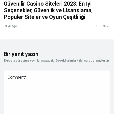
Güvenilir Casino Siteleri 2023: En İyi
Seçenekler, Güvenlik ve Lisanslama,
Popüler Siteler ve Oyun Çeşitliliği
3 yıl ago
0
3925
Bir yanıt yazın
E-posta adresiniz yayınlanmayacak.
Gerekli alanlar
*
ile işaretlenmişlerdir