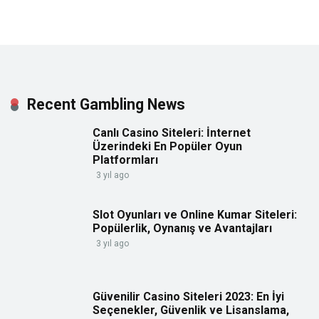
Recent Gambling News
Canlı Casino Siteleri: İnternet
Üzerindeki En Popüler Oyun
Platformları
3 yıl ago
Slot Oyunları ve Online Kumar Siteleri:
Popülerlik, Oynanış ve Avantajları
3 yıl ago
Güvenilir Casino Siteleri 2023: En İyi
Seçenekler, Güvenlik ve Lisanslama,