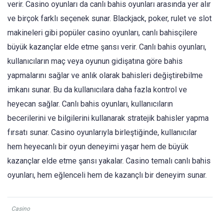
verir. Casino oyunları da canlı bahis oyunları arasında yer alır
ve birçok farklı seçenek sunar. Blackjack, poker, rulet ve slot
makineleri gibi popüler casino oyunları, canlı bahisçilere
büyük kazançlar elde etme şansı verir. Canlı bahis oyunları,
kullanıcıların maç veya oyunun gidişatına göre bahis
yapmalarını sağlar ve anlık olarak bahisleri değiştirebilme
imkanı sunar. Bu da kullanıcılara daha fazla kontrol ve
heyecan sağlar. Canlı bahis oyunları, kullanıcıların
becerilerini ve bilgilerini kullanarak stratejik bahisler yapma
fırsatı sunar. Casino oyunlarıyla birleştiğinde, kullanıcılar
hem heyecanlı bir oyun deneyimi yaşar hem de büyük
kazançlar elde etme şansı yakalar. Casino temalı canlı bahis
oyunları, hem eğlenceli hem de kazançlı bir deneyim sunar.
Casino