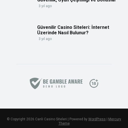
3 yıl ago
Güvenilir Casino Siteleri: İnternet
Üzerinde Nasıl Bulunur?
3 yıl ago
© Copyright 2026 Canli Casino Siteleri | Powered by
WordPress
|
Mercury
Theme