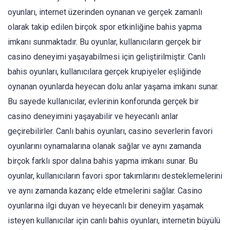
oyunları, internet üzerinden oynanan ve gerçek zamanlı
olarak takip edilen birçok spor etkinliğine bahis yapma
imkanı sunmaktadır. Bu oyunlar, kullanıcıların gerçek bir
casino deneyimi yaşayabilmesi için geliştirilmiştir. Canlı
bahis oyunları, kullanıcılara gerçek krupiyeler eşliğinde
oynanan oyunlarda heyecan dolu anlar yaşama imkanı sunar.
Bu sayede kullanıcılar, evlerinin konforunda gerçek bir
casino deneyimini yaşayabilir ve heyecanlı anlar
geçirebilirler. Canlı bahis oyunları, casino severlerin favori
oyunlarını oynamalarına olanak sağlar ve aynı zamanda
birçok farklı spor dalına bahis yapma imkanı sunar. Bu
oyunlar, kullanıcıların favori spor takımlarını desteklemelerini
ve aynı zamanda kazanç elde etmelerini sağlar. Casino
oyunlarına ilgi duyan ve heyecanlı bir deneyim yaşamak
isteyen kullanıcılar için canlı bahis oyunları, internetin büyülü