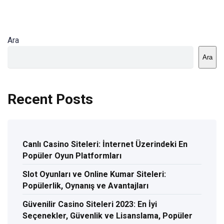
Ara
Ara
Recent Posts
Canlı Casino Siteleri: İnternet Üzerindeki En
Popüler Oyun Platformları
Slot Oyunları ve Online Kumar Siteleri:
Popülerlik, Oynanış ve Avantajları
Güvenilir Casino Siteleri 2023: En İyi
Seçenekler, Güvenlik ve Lisanslama, Popüler