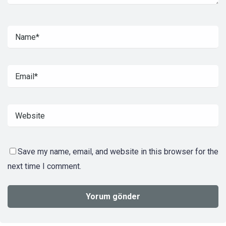
Save my name, email, and website in this browser for the
next time I comment.