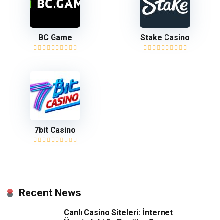
BC Game
Stake Casino
7bit Casino
Recent News
Canlı Casino Siteleri: İnternet