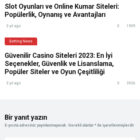
Slot Oyunları ve Online Kumar Siteleri:
Popülerlik, Oynanış ve Avantajları
3 yıl ago
0
1909
Betting News
Güvenilir Casino Siteleri 2023: En İyi
Seçenekler, Güvenlik ve Lisanslama,
Popüler Siteler ve Oyun Çeşitliliği
3 yıl ago
0
3926
Bir yanıt yazın
E-posta adresiniz yayınlanmayacak.
Gerekli alanlar
*
ile işaretlenmişlerdir