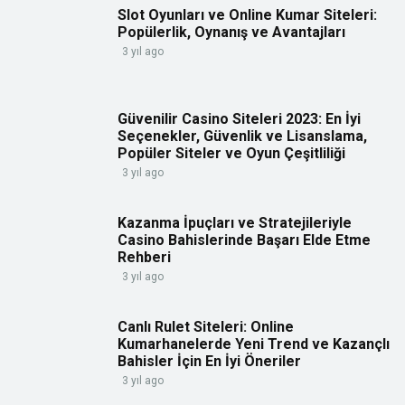
Slot Oyunları ve Online Kumar Siteleri:
Popülerlik, Oynanış ve Avantajları
3 yıl ago
Güvenilir Casino Siteleri 2023: En İyi
Seçenekler, Güvenlik ve Lisanslama,
Popüler Siteler ve Oyun Çeşitliliği
3 yıl ago
Kazanma İpuçları ve Stratejileriyle
Casino Bahislerinde Başarı Elde Etme
Rehberi
3 yıl ago
Canlı Rulet Siteleri: Online
Kumarhanelerde Yeni Trend ve Kazançlı
Bahisler İçin En İyi Öneriler
3 yıl ago