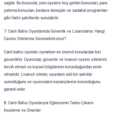
sağlar. Bu bonuslar, yeni üyelere hoş geldin bonusları, para
yatırma bonusları, bedava dönüşler ve sadakat programları
gibi farklı şekillerde sunulabilir.
7. Canlı Bahis Oyunlarında Güvenlik ve Lisanslama: Hangi
Casino Sitelerine Güvenebilirsiniz?
Canlı bahis oyunları oynarken en önemli konulardan biri
güvenliktir. Oyuncular, güvenilir ve lisanslı casino sitelerini
tercih etmeli ve kişisel bilgilerinin korunduğundan emin
olmalıdır. Lisanslı siteler, oyunların adil bir şekilde
sunulduğunu ve oyuncuların kazançlarının korunduğunu
garanti eder.
8. Canlı Bahis Oyunlarıyla Eğlencenin Tadını Çıkarın:
İnceleme ve Öneriler