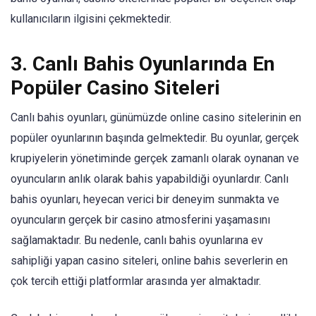
kullanıcıların ilgisini çekmektedir.
3. Canlı Bahis Oyunlarında En
Popüler Casino Siteleri
Canlı bahis oyunları, günümüzde online casino sitelerinin en
popüler oyunlarının başında gelmektedir. Bu oyunlar, gerçek
krupiyelerin yönetiminde gerçek zamanlı olarak oynanan ve
oyuncuların anlık olarak bahis yapabildiği oyunlardır. Canlı
bahis oyunları, heyecan verici bir deneyim sunmakta ve
oyuncuların gerçek bir casino atmosferini yaşamasını
sağlamaktadır. Bu nedenle, canlı bahis oyunlarına ev
sahipliği yapan casino siteleri, online bahis severlerin en
çok tercih ettiği platformlar arasında yer almaktadır.