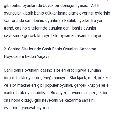
gibi bahis oyunları da büyük bir dönüşüm yaşadı. Artık
oyuncular, klasik bahis dükkanlarına gitmek yerine, evlerinin
konforunda canlı bahis oyunlarına katılabiliyorlar. Bu yeni
trend, casino sitelerinde sunulan canlı bahis oyunları
sayesinde gerçek krupiyelerle oynama imkanı sunuyor.
2. Casino Sitelerinde Canlı Bahis Oyunları: Kazanma
Heyecanını Evden Yaşayın
Canlı bahis oyunları, casino siteleri aracılığıyla sunulan
birçok farklı oyun seçeneği sunuyor. Blackjack, rulet, poker
ve slot makineleri gibi popüler oyunlar, gerçek krupiyelerle
canlı olarak oynanabiliyor. Bu sayede oyuncular, gerçek bir
casinoda olduğu gibi heyecanı ve kazanma şansını
evlerinde yaşayabiliyorlar.