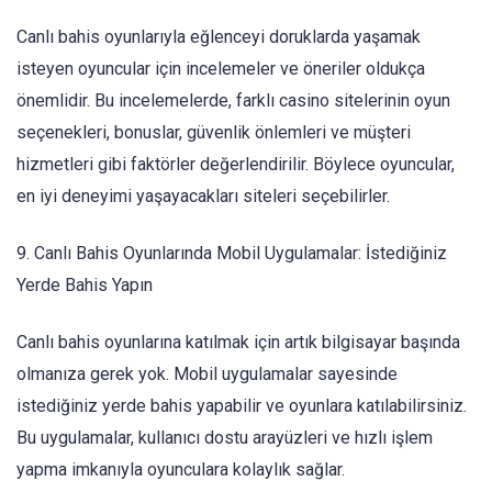
Canlı bahis oyunlarıyla eğlenceyi doruklarda yaşamak
isteyen oyuncular için incelemeler ve öneriler oldukça
önemlidir. Bu incelemelerde, farklı casino sitelerinin oyun
seçenekleri, bonuslar, güvenlik önlemleri ve müşteri
hizmetleri gibi faktörler değerlendirilir. Böylece oyuncular,
en iyi deneyimi yaşayacakları siteleri seçebilirler.
9. Canlı Bahis Oyunlarında Mobil Uygulamalar: İstediğiniz
Yerde Bahis Yapın
Canlı bahis oyunlarına katılmak için artık bilgisayar başında
olmanıza gerek yok. Mobil uygulamalar sayesinde
istediğiniz yerde bahis yapabilir ve oyunlara katılabilirsiniz.
Bu uygulamalar, kullanıcı dostu arayüzleri ve hızlı işlem
yapma imkanıyla oyunculara kolaylık sağlar.