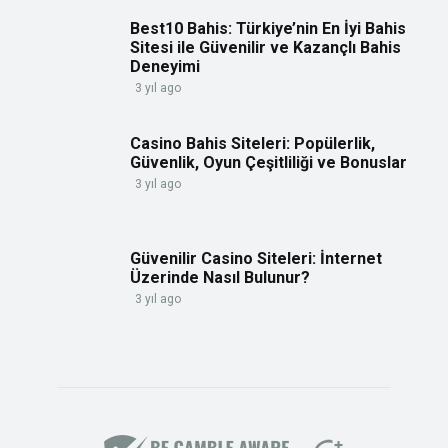
Best10 Bahis: Türkiye’nin En İyi Bahis
Sitesi ile Güvenilir ve Kazançlı Bahis
Deneyimi
3 yıl ago
Casino Bahis Siteleri: Popülerlik,
Güvenlik, Oyun Çeşitliliği ve Bonuslar
3 yıl ago
Güvenilir Casino Siteleri: İnternet
Üzerinde Nasıl Bulunur?
3 yıl ago