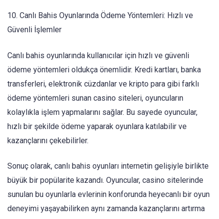
10. Canlı Bahis Oyunlarında Ödeme Yöntemleri: Hızlı ve
Güvenli İşlemler
Canlı bahis oyunlarında kullanıcılar için hızlı ve güvenli
ödeme yöntemleri oldukça önemlidir. Kredi kartları, banka
transferleri, elektronik cüzdanlar ve kripto para gibi farklı
ödeme yöntemleri sunan casino siteleri, oyuncuların
kolaylıkla işlem yapmalarını sağlar. Bu sayede oyuncular,
hızlı bir şekilde ödeme yaparak oyunlara katılabilir ve
kazançlarını çekebilirler.
Sonuç olarak, canlı bahis oyunları internetin gelişiyle birlikte
büyük bir popülarite kazandı. Oyuncular, casino sitelerinde
sunulan bu oyunlarla evlerinin konforunda heyecanlı bir oyun
deneyimi yaşayabilirken aynı zamanda kazançlarını artırma