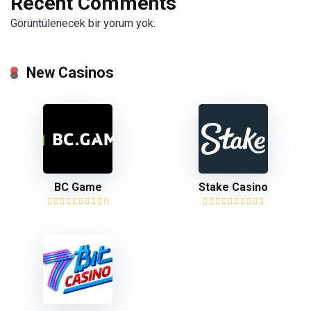
Recent Comments
Görüntülenecek bir yorum yok.
New Casinos
BC Game
Stake Casino