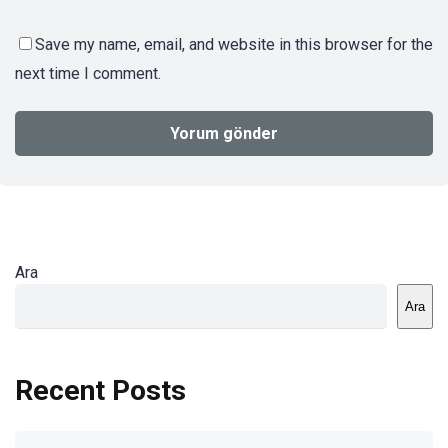
Save my name, email, and website in this browser for the
next time I comment.
Ara
Ara
Recent Posts