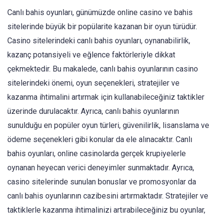
Canlı bahis oyunları, günümüzde online casino ve bahis
sitelerinde büyük bir popülarite kazanan bir oyun türüdür.
Casino sitelerindeki canlı bahis oyunları, oynanabilirlik,
kazanç potansiyeli ve eğlence faktörleriyle dikkat
çekmektedir. Bu makalede, canlı bahis oyunlarının casino
sitelerindeki önemi, oyun seçenekleri, stratejiler ve
kazanma ihtimalini artırmak için kullanabileceğiniz taktikler
üzerinde durulacaktır. Ayrıca, canlı bahis oyunlarının
sunulduğu en popüler oyun türleri, güvenilirlik, lisanslama ve
ödeme seçenekleri gibi konular da ele alınacaktır. Canlı
bahis oyunları, online casinolarda gerçek krupiyelerle
oynanan heyecan verici deneyimler sunmaktadır. Ayrıca,
casino sitelerinde sunulan bonuslar ve promosyonlar da
canlı bahis oyunlarının cazibesini artırmaktadır. Stratejiler ve
taktiklerle kazanma ihtimalinizi artırabileceğiniz bu oyunlar,