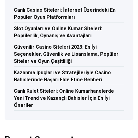
Canlı Casino Siteleri: İnternet Üzerindeki En
Popüler Oyun Platformları
Slot Oyunları ve Online Kumar Siteleri:
Popülerlik, Oynanış ve Avantajları
Güvenilir Casino Siteleri 2023: En İyi
Seçenekler, Güvenlik ve Lisanslama, Popüler
Siteler ve Oyun Çeşitliliği
Kazanma İpuçları ve Stratejileriyle Casino
Bahislerinde Başarı Elde Etme Rehberi
Canlı Rulet Siteleri: Online Kumarhanelerde
Yeni Trend ve Kazançlı Bahisler İçin En İyi
Öneriler