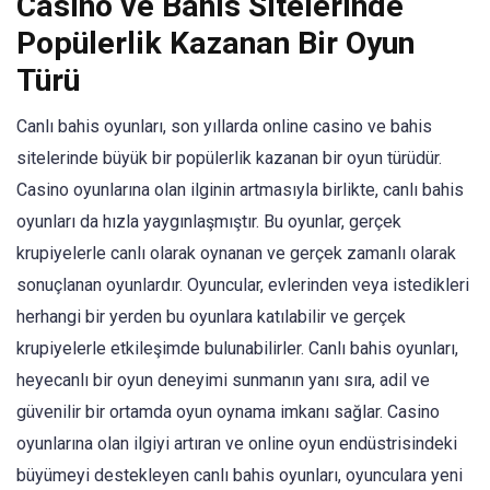
Casino ve Bahis Sitelerinde
Popülerlik Kazanan Bir Oyun
Türü
Canlı bahis oyunları, son yıllarda online casino ve bahis
sitelerinde büyük bir popülerlik kazanan bir oyun türüdür.
Casino oyunlarına olan ilginin artmasıyla birlikte, canlı bahis
oyunları da hızla yaygınlaşmıştır. Bu oyunlar, gerçek
krupiyelerle canlı olarak oynanan ve gerçek zamanlı olarak
sonuçlanan oyunlardır. Oyuncular, evlerinden veya istedikleri
herhangi bir yerden bu oyunlara katılabilir ve gerçek
krupiyelerle etkileşimde bulunabilirler. Canlı bahis oyunları,
heyecanlı bir oyun deneyimi sunmanın yanı sıra, adil ve
güvenilir bir ortamda oyun oynama imkanı sağlar. Casino
oyunlarına olan ilgiyi artıran ve online oyun endüstrisindeki
büyümeyi destekleyen canlı bahis oyunları, oyunculara yeni