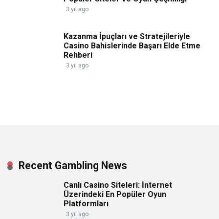
3 yıl ago
Kazanma İpuçları ve Stratejileriyle
Casino Bahislerinde Başarı Elde Etme
Rehberi
3 yıl ago
Recent Gambling News
Canlı Casino Siteleri: İnternet
Üzerindeki En Popüler Oyun
Platformları
3 yıl ago