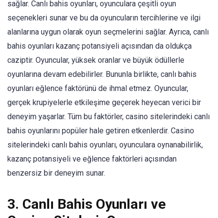
sağlar. Canlı bahis oyunları, oyunculara çeşitli oyun
seçenekleri sunar ve bu da oyuncuların tercihlerine ve ilgi
alanlarına uygun olarak oyun seçmelerini sağlar. Ayrıca, canlı
bahis oyunları kazanç potansiyeli açısından da oldukça
caziptir. Oyuncular, yüksek oranlar ve büyük ödüllerle
oyunlarına devam edebilirler. Bununla birlikte, canlı bahis
oyunları eğlence faktörünü de ihmal etmez. Oyuncular,
gerçek krupiyelerle etkileşime geçerek heyecan verici bir
deneyim yaşarlar. Tüm bu faktörler, casino sitelerindeki canlı
bahis oyunlarını popüler hale getiren etkenlerdir. Casino
sitelerindeki canlı bahis oyunları, oyunculara oynanabilirlik,
kazanç potansiyeli ve eğlence faktörleri açısından
benzersiz bir deneyim sunar.
3. Canlı Bahis Oyunları ve