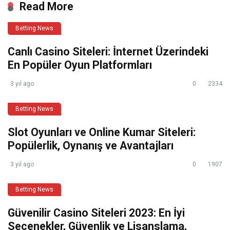
Read More
Betting News
Canlı Casino Siteleri: İnternet Üzerindeki
En Popüler Oyun Platformları
3 yıl ago
0
2334
Betting News
Slot Oyunları ve Online Kumar Siteleri:
Popülerlik, Oynanış ve Avantajları
3 yıl ago
0
1907
Betting News
Güvenilir Casino Siteleri 2023: En İyi
Seçenekler, Güvenlik ve Lisanslama,