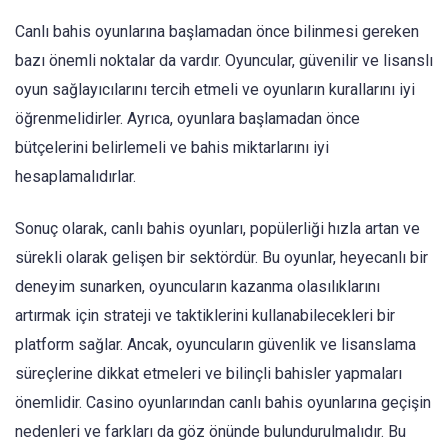
Canlı bahis oyunlarına başlamadan önce bilinmesi gereken
bazı önemli noktalar da vardır. Oyuncular, güvenilir ve lisanslı
oyun sağlayıcılarını tercih etmeli ve oyunların kurallarını iyi
öğrenmelidirler. Ayrıca, oyunlara başlamadan önce
bütçelerini belirlemeli ve bahis miktarlarını iyi
hesaplamalıdırlar.
Sonuç olarak, canlı bahis oyunları, popülerliği hızla artan ve
sürekli olarak gelişen bir sektördür. Bu oyunlar, heyecanlı bir
deneyim sunarken, oyuncuların kazanma olasılıklarını
artırmak için strateji ve taktiklerini kullanabilecekleri bir
platform sağlar. Ancak, oyuncuların güvenlik ve lisanslama
süreçlerine dikkat etmeleri ve bilinçli bahisler yapmaları
önemlidir. Casino oyunlarından canlı bahis oyunlarına geçişin
nedenleri ve farkları da göz önünde bulundurulmalıdır. Bu