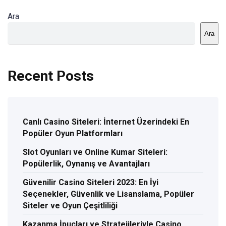
Ara
Ara
Recent Posts
Canlı Casino Siteleri: İnternet Üzerindeki En
Popüler Oyun Platformları
Slot Oyunları ve Online Kumar Siteleri:
Popülerlik, Oynanış ve Avantajları
Güvenilir Casino Siteleri 2023: En İyi
Seçenekler, Güvenlik ve Lisanslama, Popüler
Siteler ve Oyun Çeşitliliği
Kazanma İpuçları ve Stratejileriyle Casino