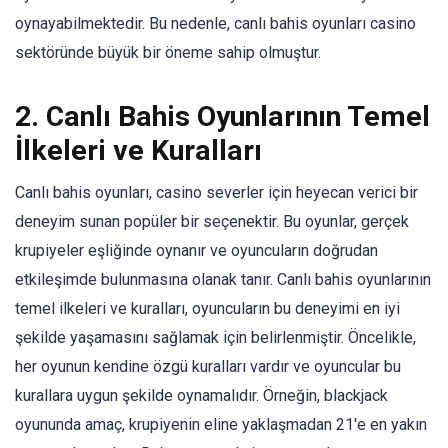
oynayabilmektedir. Bu nedenle, canlı bahis oyunları casino
sektöründe büyük bir öneme sahip olmuştur.
2. Canlı Bahis Oyunlarının Temel
İlkeleri ve Kuralları
Canlı bahis oyunları, casino severler için heyecan verici bir
deneyim sunan popüler bir seçenektir. Bu oyunlar, gerçek
krupiyeler eşliğinde oynanır ve oyuncuların doğrudan
etkileşimde bulunmasına olanak tanır. Canlı bahis oyunlarının
temel ilkeleri ve kuralları, oyuncuların bu deneyimi en iyi
şekilde yaşamasını sağlamak için belirlenmiştir. Öncelikle,
her oyunun kendine özgü kuralları vardır ve oyuncular bu
kurallara uygun şekilde oynamalıdır. Örneğin, blackjack
oyununda amaç, krupiyenin eline yaklaşmadan 21'e en yakın