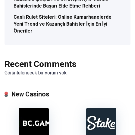
Bahislerinde Başarı Elde Etme Rehberi
Canlı Rulet Siteleri: Online Kumarhanelerde
Yeni Trend ve Kazançlı Bahisler İçin En İyi
Öneriler
Recent Comments
Görüntülenecek bir yorum yok.
New Casinos