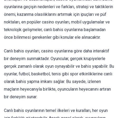
oyunlarına geçişin nedenleri ve farkları, strateji ve taktiklerin
önemi, kazanma olasılıklarını artırmak için ipuçları ve püf
noktaları, en popüler casino oyunları, mobil uygulamalar ve
teknolojik gelişmeler, canlı bahis oyunlarına başlamadan
önce bilinmesi gerekenler gibi konular ele alınacaktır.
Canlı bahis oyunları, casino oyunlarına göre daha interaktif
bir deneyim sunmaktadır. Oyuncular, gerçek krupiyelerle
gerçek zamanlı olarak oyun oynayabilir ve bahis yapabilir. Bu
oyunlar, futbol, basketbol, tenis gibi spor etkinliklerine canlı
olarak bahis yapma imkanı sağlar. Bu sayede, izlenen
maçların heyecanıyla birlikte, oyuncuların heyecanını artıran
bir deneyim sunar.
Canlı bahis oyunlarının temel ilkeleri ve kuralları, her oyun