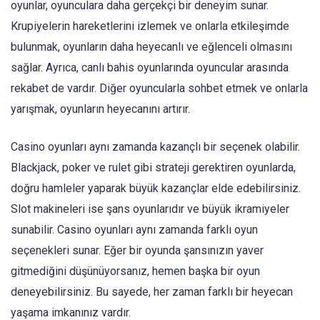
oyunlar, oyunculara daha gerçekçi bir deneyim sunar.
Krupiyelerin hareketlerini izlemek ve onlarla etkileşimde
bulunmak, oyunların daha heyecanlı ve eğlenceli olmasını
sağlar. Ayrıca, canlı bahis oyunlarında oyuncular arasında
rekabet de vardır. Diğer oyuncularla sohbet etmek ve onlarla
yarışmak, oyunların heyecanını artırır.
Casino oyunları aynı zamanda kazançlı bir seçenek olabilir.
Blackjack, poker ve rulet gibi strateji gerektiren oyunlarda,
doğru hamleler yaparak büyük kazançlar elde edebilirsiniz.
Slot makineleri ise şans oyunlarıdır ve büyük ikramiyeler
sunabilir. Casino oyunları aynı zamanda farklı oyun
seçenekleri sunar. Eğer bir oyunda şansınızın yaver
gitmediğini düşünüyorsanız, hemen başka bir oyun
deneyebilirsiniz. Bu sayede, her zaman farklı bir heyecan
yaşama imkanınız vardır.