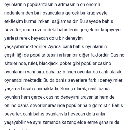
oyunlarının popülaritesinin artmasının en önemli
nedenlerinden biri, oyunculara gerçek bir krupiyeyle
etkileşim kurma imkanı sağlamasıdır. Bu sayede bahis
severler, masa üzerindeki bahislerini gerçek bir krupiyeye
yerleştirerek heyecan dolu bir deneyim
yaşayabilmektedirler. Ayrıca, canlı bahis oyunlarının
çeşitliliği de popülaritesini artıran bir diğer faktördür. Casino
sitelerinde, rulet, blackjack, poker gibi popüler casino
oyunlarının yanı sıra, daha az bilinen oyunlar da canlı olarak
oynanabilmektedir. Bu da bahis severlere farklı deneyimler
yaşama fırsatı sunmaktadır. Sonuç olarak, canlı bahis
oyunları hem gerçek casino deneyimi arayanlar hem de
online bahis severler arasında popüler hale gelmiştir. Bahis
severler, canlı bahis oyunlarıyla heyecan dolu anlar
yaşayabilir ve aynı zamanda kazanç elde etme şansını da