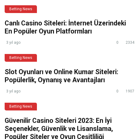
Betting News
Canlı Casino Siteleri: İnternet Üzerindeki
En Popüler Oyun Platformları
3 yıl ago
0
2334
Betting News
Slot Oyunları ve Online Kumar Siteleri:
Popülerlik, Oynanış ve Avantajları
3 yıl ago
0
1907
Betting News
Güvenilir Casino Siteleri 2023: En İyi
Seçenekler, Güvenlik ve Lisanslama,
Popüler Siteler ve Oyun Çeşitliliği