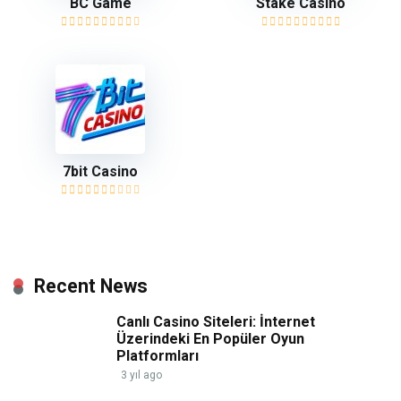
BC Game
Stake Casino
7bit Casino
Recent News
Canlı Casino Siteleri: İnternet
Üzerindeki En Popüler Oyun
Platformları
3 yıl ago