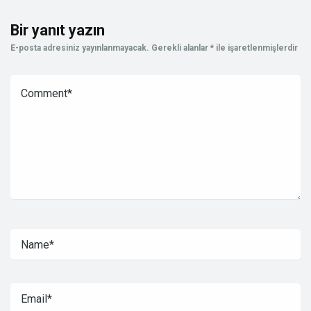
Bir yanıt yazın
E-posta adresiniz yayınlanmayacak.
Gerekli alanlar
*
ile işaretlenmişlerdir