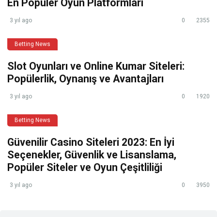
En Popüler Oyun Platformları
3 yıl ago
0
2355
Betting News
Slot Oyunları ve Online Kumar Siteleri:
Popülerlik, Oynanış ve Avantajları
3 yıl ago
0
1920
Betting News
Güvenilir Casino Siteleri 2023: En İyi
Seçenekler, Güvenlik ve Lisanslama,
Popüler Siteler ve Oyun Çeşitliliği
3 yıl ago
0
3950