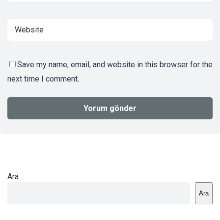
Save my name, email, and website in this browser for the
next time I comment.
Ara
Ara