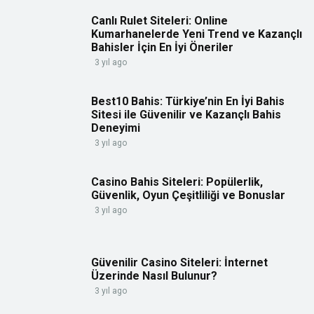
Canlı Rulet Siteleri: Online
Kumarhanelerde Yeni Trend ve Kazançlı
Bahisler İçin En İyi Öneriler
3 yıl ago
Best10 Bahis: Türkiye’nin En İyi Bahis
Sitesi ile Güvenilir ve Kazançlı Bahis
Deneyimi
3 yıl ago
Casino Bahis Siteleri: Popülerlik,
Güvenlik, Oyun Çeşitliliği ve Bonuslar
3 yıl ago
Güvenilir Casino Siteleri: İnternet
Üzerinde Nasıl Bulunur?
3 yıl ago