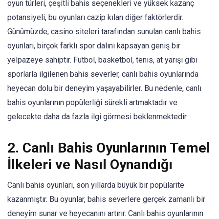
oyun türleri, çeşitli bahis seçenekleri ve yüksek kazanç
potansiyeli, bu oyunları cazip kılan diğer faktörlerdir.
Günümüzde, casino siteleri tarafından sunulan canlı bahis
oyunları, birçok farklı spor dalını kapsayan geniş bir
yelpazeye sahiptir. Futbol, ​​basketbol, ​​tenis, ​​at yarışı gibi
sporlarla ilgilenen bahis severler, canlı bahis oyunlarında
heyecan dolu bir deneyim yaşayabilirler. Bu nedenle, canlı
bahis oyunlarının popülerliği sürekli artmaktadır ve
gelecekte daha da fazla ilgi görmesi beklenmektedir.
2. Canlı Bahis Oyunlarının Temel
İlkeleri ve Nasıl Oynandığı
Canlı bahis oyunları, son yıllarda büyük bir popülarite
kazanmıştır. Bu oyunlar, bahis severlere gerçek zamanlı bir
deneyim sunar ve heyecanını artırır. Canlı bahis oyunlarının