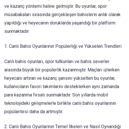
ve kazanç yöntemi haline gelmiştir. Bu oyunlar, spor
müsabakaları sırasında gerçekleşen bahislerin anlık olarak
yapıldığı ve heyecanın doruklarda yaşandığı bir platform
sunmaktadır.
1. Canlı Bahis Oyunlarının Popülerliği ve Yükselen Trendleri
Canlı bahis oyunları, spor tutkunları ve bahis severler
arasında büyük bir popülerlik kazanmıştır. Maçları izlerken
heyecanı artıran ve kazanç şansını yükselten bu oyunlar,
kullanıcıların favori takımlarını desteklerken aynı zamanda
para kazanma fırsatı sunmaktadır. Son yıllarda mobil
teknolojideki gelişmelerle birlikte canlı bahis oyunlarının
popülaritesi daha da artmıştır.
2. Canlı Bahis Oyunlarının Temel İlkeleri ve Nasıl Oynandığı