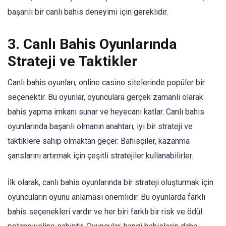
başarılı bir canlı bahis deneyimi için gereklidir.
3. Canlı Bahis Oyunlarında
Strateji ve Taktikler
Canlı bahis oyunları, online casino sitelerinde popüler bir
seçenektir. Bu oyunlar, oyunculara gerçek zamanlı olarak
bahis yapma imkanı sunar ve heyecanı katlar. Canlı bahis
oyunlarında başarılı olmanın anahtarı, iyi bir strateji ve
taktiklere sahip olmaktan geçer. Bahisçiler, kazanma
şanslarını artırmak için çeşitli stratejiler kullanabilirler.
İlk olarak, canlı bahis oyunlarında bir strateji oluşturmak için
oyuncuların oyunu anlaması önemlidir. Bu oyunlarda farklı
bahis seçenekleri vardır ve her biri farklı bir risk ve ödül