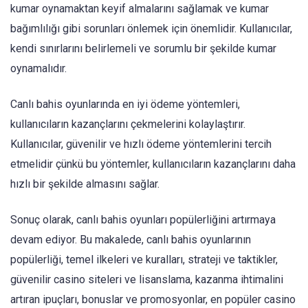
kumar oynamaktan keyif almalarını sağlamak ve kumar
bağımlılığı gibi sorunları önlemek için önemlidir. Kullanıcılar,
kendi sınırlarını belirlemeli ve sorumlu bir şekilde kumar
oynamalıdır.
Canlı bahis oyunlarında en iyi ödeme yöntemleri,
kullanıcıların kazançlarını çekmelerini kolaylaştırır.
Kullanıcılar, güvenilir ve hızlı ödeme yöntemlerini tercih
etmelidir çünkü bu yöntemler, kullanıcıların kazançlarını daha
hızlı bir şekilde almasını sağlar.
Sonuç olarak, canlı bahis oyunları popülerliğini artırmaya
devam ediyor. Bu makalede, canlı bahis oyunlarının
popülerliği, temel ilkeleri ve kuralları, strateji ve taktikler,
güvenilir casino siteleri ve lisanslama, kazanma ihtimalini
artıran ipuçları, bonuslar ve promosyonlar, en popüler casino