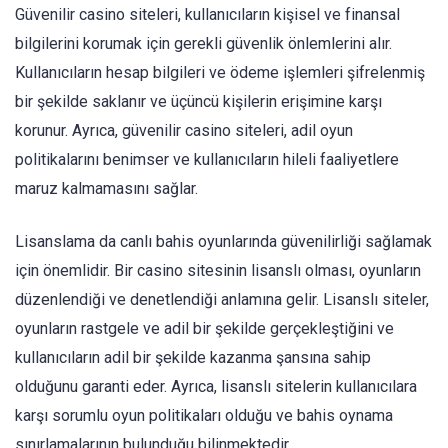
Güvenilir casino siteleri, kullanıcıların kişisel ve finansal
bilgilerini korumak için gerekli güvenlik önlemlerini alır.
Kullanıcıların hesap bilgileri ve ödeme işlemleri şifrelenmiş
bir şekilde saklanır ve üçüncü kişilerin erişimine karşı
korunur. Ayrıca, güvenilir casino siteleri, adil oyun
politikalarını benimser ve kullanıcıların hileli faaliyetlere
maruz kalmamasını sağlar.
Lisanslama da canlı bahis oyunlarında güvenilirliği sağlamak
için önemlidir. Bir casino sitesinin lisanslı olması, oyunların
düzenlendiği ve denetlendiği anlamına gelir. Lisanslı siteler,
oyunların rastgele ve adil bir şekilde gerçekleştiğini ve
kullanıcıların adil bir şekilde kazanma şansına sahip
olduğunu garanti eder. Ayrıca, lisanslı sitelerin kullanıcılara
karşı sorumlu oyun politikaları olduğu ve bahis oynama
sınırlamalarının bulunduğu bilinmektedir.