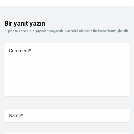
Bir yanıt yazın
E-posta adresiniz yayınlanmayacak.
Gerekli alanlar
*
ile işaretlenmişlerdir