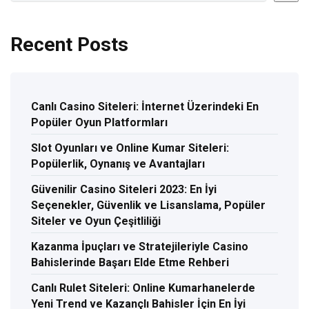
Recent Posts
Canlı Casino Siteleri: İnternet Üzerindeki En
Popüler Oyun Platformları
Slot Oyunları ve Online Kumar Siteleri:
Popülerlik, Oynanış ve Avantajları
Güvenilir Casino Siteleri 2023: En İyi
Seçenekler, Güvenlik ve Lisanslama, Popüler
Siteler ve Oyun Çeşitliliği
Kazanma İpuçları ve Stratejileriyle Casino
Bahislerinde Başarı Elde Etme Rehberi
Canlı Rulet Siteleri: Online Kumarhanelerde
Yeni Trend ve Kazançlı Bahisler İçin En İyi