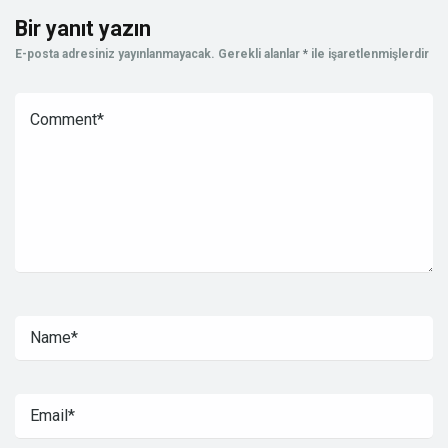
Bir yanıt yazın
E-posta adresiniz yayınlanmayacak.
Gerekli alanlar
*
ile işaretlenmişlerdir