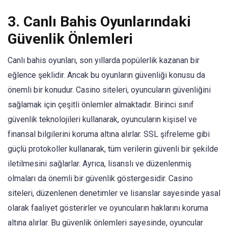
3. Canlı Bahis Oyunlarındaki
Güvenlik Önlemleri
Canlı bahis oyunları, son yıllarda popülerlik kazanan bir
eğlence şeklidir. Ancak bu oyunların güvenliği konusu da
önemli bir konudur. Casino siteleri, oyuncuların güvenliğini
sağlamak için çeşitli önlemler almaktadır. Birinci sınıf
güvenlik teknolojileri kullanarak, oyuncuların kişisel ve
finansal bilgilerini koruma altına alırlar. SSL şifreleme gibi
güçlü protokoller kullanarak, tüm verilerin güvenli bir şekilde
iletilmesini sağlarlar. Ayrıca, lisanslı ve düzenlenmiş
olmaları da önemli bir güvenlik göstergesidir. Casino
siteleri, düzenlenen denetimler ve lisanslar sayesinde yasal
olarak faaliyet gösterirler ve oyuncuların haklarını koruma
altına alırlar. Bu güvenlik önlemleri sayesinde, oyuncular