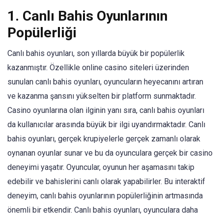
1. Canlı Bahis Oyunlarının
Popülerliği
Canlı bahis oyunları, son yıllarda büyük bir popülerlik
kazanmıştır. Özellikle online casino siteleri üzerinden
sunulan canlı bahis oyunları, oyuncuların heyecanını artıran
ve kazanma şansını yükselten bir platform sunmaktadır.
Casino oyunlarına olan ilginin yanı sıra, canlı bahis oyunları
da kullanıcılar arasında büyük bir ilgi uyandırmaktadır. Canlı
bahis oyunları, gerçek krupiyelerle gerçek zamanlı olarak
oynanan oyunlar sunar ve bu da oyunculara gerçek bir casino
deneyimi yaşatır. Oyuncular, oyunun her aşamasını takip
edebilir ve bahislerini canlı olarak yapabilirler. Bu interaktif
deneyim, canlı bahis oyunlarının popülerliğinin artmasında
önemli bir etkendir. Canlı bahis oyunları, oyunculara daha