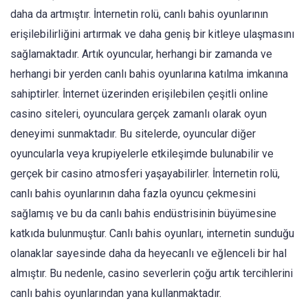
daha da artmıştır. İnternetin rolü, canlı bahis oyunlarının
erişilebilirliğini artırmak ve daha geniş bir kitleye ulaşmasını
sağlamaktadır. Artık oyuncular, herhangi bir zamanda ve
herhangi bir yerden canlı bahis oyunlarına katılma imkanına
sahiptirler. İnternet üzerinden erişilebilen çeşitli online
casino siteleri, oyunculara gerçek zamanlı olarak oyun
deneyimi sunmaktadır. Bu sitelerde, oyuncular diğer
oyuncularla veya krupiyelerle etkileşimde bulunabilir ve
gerçek bir casino atmosferi yaşayabilirler. İnternetin rolü,
canlı bahis oyunlarının daha fazla oyuncu çekmesini
sağlamış ve bu da canlı bahis endüstrisinin büyümesine
katkıda bulunmuştur. Canlı bahis oyunları, internetin sunduğu
olanaklar sayesinde daha da heyecanlı ve eğlenceli bir hal
almıştır. Bu nedenle, casino severlerin çoğu artık tercihlerini
canlı bahis oyunlarından yana kullanmaktadır.