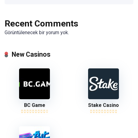
Recent Comments
Görüntülenecek bir yorum yok.
New Casinos
BC Game
Stake Casino