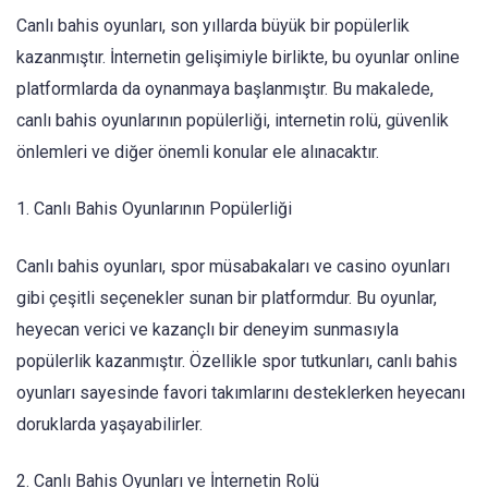
Canlı bahis oyunları, son yıllarda büyük bir popülerlik
kazanmıştır. İnternetin gelişimiyle birlikte, bu oyunlar online
platformlarda da oynanmaya başlanmıştır. Bu makalede,
canlı bahis oyunlarının popülerliği, internetin rolü, güvenlik
önlemleri ve diğer önemli konular ele alınacaktır.
1. Canlı Bahis Oyunlarının Popülerliği
Canlı bahis oyunları, spor müsabakaları ve casino oyunları
gibi çeşitli seçenekler sunan bir platformdur. Bu oyunlar,
heyecan verici ve kazançlı bir deneyim sunmasıyla
popülerlik kazanmıştır. Özellikle spor tutkunları, canlı bahis
oyunları sayesinde favori takımlarını desteklerken heyecanı
doruklarda yaşayabilirler.
2. Canlı Bahis Oyunları ve İnternetin Rolü