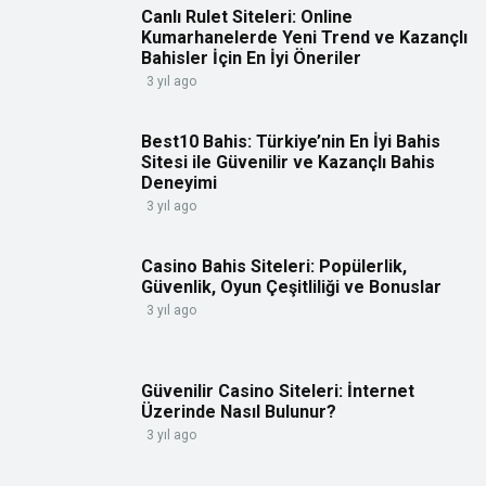
Canlı Rulet Siteleri: Online
Kumarhanelerde Yeni Trend ve Kazançlı
Bahisler İçin En İyi Öneriler
3 yıl ago
Best10 Bahis: Türkiye’nin En İyi Bahis
Sitesi ile Güvenilir ve Kazançlı Bahis
Deneyimi
3 yıl ago
Casino Bahis Siteleri: Popülerlik,
Güvenlik, Oyun Çeşitliliği ve Bonuslar
3 yıl ago
Güvenilir Casino Siteleri: İnternet
Üzerinde Nasıl Bulunur?
3 yıl ago