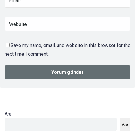
Save my name, email, and website in this browser for the
next time I comment.
Ara
Ara