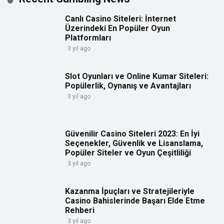
Canlı Casino Siteleri: İnternet
Üzerindeki En Popüler Oyun
Platformları
3 yıl ago
Slot Oyunları ve Online Kumar Siteleri:
Popülerlik, Oynanış ve Avantajları
3 yıl ago
Güvenilir Casino Siteleri 2023: En İyi
Seçenekler, Güvenlik ve Lisanslama,
Popüler Siteler ve Oyun Çeşitliliği
3 yıl ago
Kazanma İpuçları ve Stratejileriyle
Casino Bahislerinde Başarı Elde Etme
Rehberi
3 yıl ago