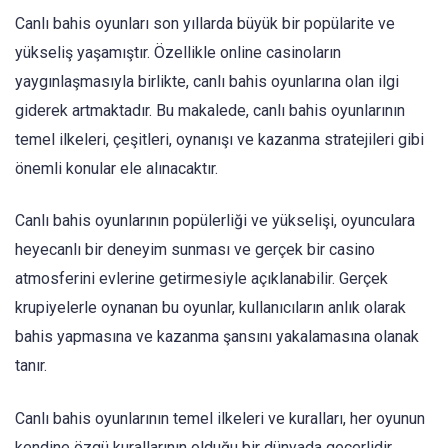
Canlı bahis oyunları son yıllarda büyük bir popülarite ve
yükseliş yaşamıştır. Özellikle online casinoların
yaygınlaşmasıyla birlikte, canlı bahis oyunlarına olan ilgi
giderek artmaktadır. Bu makalede, canlı bahis oyunlarının
temel ilkeleri, çeşitleri, oynanışı ve kazanma stratejileri gibi
önemli konular ele alınacaktır.
Canlı bahis oyunlarının popülerliği ve yükselişi, oyunculara
heyecanlı bir deneyim sunması ve gerçek bir casino
atmosferini evlerine getirmesiyle açıklanabilir. Gerçek
krupiyelerle oynanan bu oyunlar, kullanıcıların anlık olarak
bahis yapmasına ve kazanma şansını yakalamasına olanak
tanır.
Canlı bahis oyunlarının temel ilkeleri ve kuralları, her oyunun
kendine özgü kurallarının olduğu bir dünyada geçerlidir.