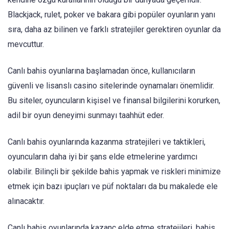
Blackjack, rulet, poker ve bakara gibi popüler oyunların yanı
sıra, daha az bilinen ve farklı stratejiler gerektiren oyunlar da
mevcuttur.
Canlı bahis oyunlarına başlamadan önce, kullanıcıların
güvenli ve lisanslı casino sitelerinde oynamaları önemlidir.
Bu siteler, oyuncuların kişisel ve finansal bilgilerini korurken,
adil bir oyun deneyimi sunmayı taahhüt eder.
Canlı bahis oyunlarında kazanma stratejileri ve taktikleri,
oyuncuların daha iyi bir şans elde etmelerine yardımcı
olabilir. Bilinçli bir şekilde bahis yapmak ve riskleri minimize
etmek için bazı ipuçları ve püf noktaları da bu makalede ele
alınacaktır.
Canlı bahis oyunlarında kazanç elde etme stratejileri, bahis