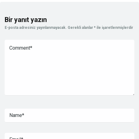
Bir yanıt yazın
E-posta adresiniz yayınlanmayacak.
Gerekli alanlar
*
ile işaretlenmişlerdir