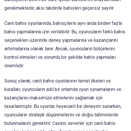
gerekmektedir, aksi takdirde bahisleri geçersiz sayılır.
Canlı bahis oyunlarında, bahisçilerin aynı anda birden fazla
bahis yapmalarına izin verilebilir. Bu, oyuncuların farklı bahis
seçenekleri üzerinde deney yapmalarına ve kazançlarını
artırmalarına olanak tanır. Ancak, oyuncuların bütçelerini
kontrol etmeleri ve sorumlu bir şekilde bahis yapmaları
önemlidir.
Sonuç olarak, canlı bahis oyunlarının temel ilkeleri ve
kuralları, oyuncuların adil bir ortamda oyun oynamalarını ve
kazançlarını maksimize etmelerini sağlamak için
tasarlanmıştır. Bu oyunlar, heyecanlı bir deneyim sunarken,
oyuncuların stratejik düşünmelerini ve doğru tahminlerde
bulunmalarını gerektirir. Casino severler için canlı bahis