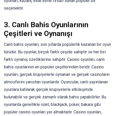
oyunları, kazanç elde etme fırsatı sunan popüler bir
seçenektir.
3. Canlı Bahis Oyunlarının
Çeşitleri ve Oynanışı
Canlı bahis oyunları, son yıllarda popülerlik kazanan bir oyun
türüdür. Bu oyunlar, birçok farklı çeşide sahiptir ve her biri
farklı oynanış özelliklerine sahiptir. Casino oyunları, canlı
bahis oyunlarının en popüler çeşitlerinden biridir. Casino
oyunları, gerçek krupiyelerle oynanan ve gerçek casinoların
atmosferini yansıtan oyunlardır. Oyuncular, canlı yayınlanan
oyunlara katılarak gerçek krupiyelerle etkileşimde
bulunabilir ve gerçek zamanlı olarak bahis yapabilirler. Bu
oyunlarda genellikle rulet, blackjack, poker, bakara gibi
popüler casino oyunları yer almaktadır. Casino oyunları,