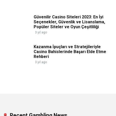
Güvenilir Casino Siteleri 2023: En İyi
Seçenekler, Güvenlik ve Lisanslama,
Popüler Siteler ve Oyun Çeşitliliği
3 yıl ago
Kazanma İpuçları ve Stratejileriyle
Casino Bahislerinde Başarı Elde Etme
Rehberi
3 yıl ago
Recent Gambling News