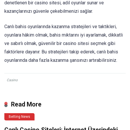
denetlenen bir casino sitesi, adil oyunlar sunar ve
kazançlarınızı güvenle çekebilmenizi sağlar.
Canlı bahis oyunlarında kazanma stratejileri ve taktikleri,
oyunlara hâkim olmak, bahis miktarını iyi ayarlamak, dikkatli
ve sabırlı olmak, güvenilir bir casino sitesi seçmek gibi
faktörlere dayanır. Bu stratejileri takip ederek, canlı bahis
oyunlarında daha fazla kazanma şansınızı artırabilirsiniz.
Casino
Read More
Betting News
Canlı Casino Siteleri: İnternet Üzerindeki