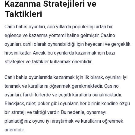
Kazanma Stratejileri ve
Taktikleri
Canlı bahis oyunları, son yıllarda popülerliği artan bir
eğlence ve kazanma yöntemi haline gelmiştir. Casino
oyunları, canlı olarak oynanabildiği için heyecanı ve gerçeklik
hissini katlar. Ancak, bu oyunlarda kazanmak için bazı
stratejiler ve taktikler kullanmak önemlidir.
Canlı bahis oyunlarında kazanmak için ilk olarak, oyunları iyi
tanımak ve kurallarını öğrenmek gerekmektedir. Casino
oyunları, farklı türlerde ve çeşitli kurallarla sunulmaktadır.
Blackjack, rulet, poker gibi oyunların her birinin kendine özgü
bir strateji ve taktiği vardır. Bu nedenle, oynamayı
planladığınız oyunu iyi araştırmak ve kurallarını öğrenmek
önemlidir.