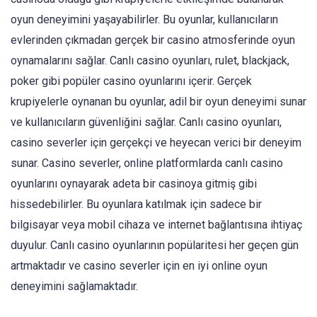
oyun deneyimini yaşayabilirler. Bu oyunlar, kullanıcıların
evlerinden çıkmadan gerçek bir casino atmosferinde oyun
oynamalarını sağlar. Canlı casino oyunları, rulet, blackjack,
poker gibi popüler casino oyunlarını içerir. Gerçek
krupiyelerle oynanan bu oyunlar, adil bir oyun deneyimi sunar
ve kullanıcıların güvenliğini sağlar. Canlı casino oyunları,
casino severler için gerçekçi ve heyecan verici bir deneyim
sunar. Casino severler, online platformlarda canlı casino
oyunlarını oynayarak adeta bir casinoya gitmiş gibi
hissedebilirler. Bu oyunlara katılmak için sadece bir
bilgisayar veya mobil cihaza ve internet bağlantısına ihtiyaç
duyulur. Canlı casino oyunlarının popülaritesi her geçen gün
artmaktadır ve casino severler için en iyi online oyun
deneyimini sağlamaktadır.