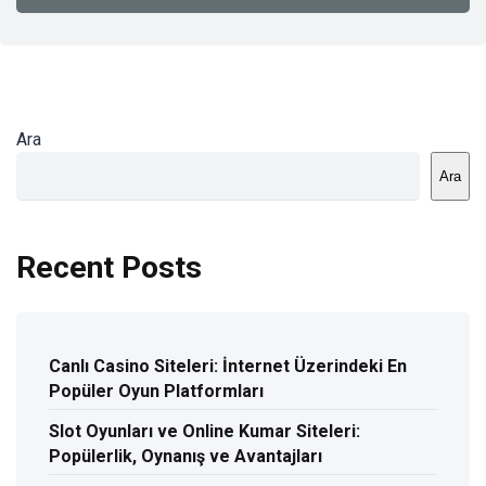
Ara
Ara
Recent Posts
Canlı Casino Siteleri: İnternet Üzerindeki En
Popüler Oyun Platformları
Slot Oyunları ve Online Kumar Siteleri:
Popülerlik, Oynanış ve Avantajları