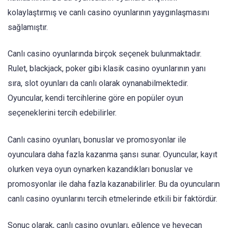
kolaylaştırmış ve canlı casino oyunlarının yaygınlaşmasını
sağlamıştır.
Canlı casino oyunlarında birçok seçenek bulunmaktadır.
Rulet, blackjack, poker gibi klasik casino oyunlarının yanı
sıra, slot oyunları da canlı olarak oynanabilmektedir.
Oyuncular, kendi tercihlerine göre en popüler oyun
seçeneklerini tercih edebilirler.
Canlı casino oyunları, bonuslar ve promosyonlar ile
oyunculara daha fazla kazanma şansı sunar. Oyuncular, kayıt
olurken veya oyun oynarken kazandıkları bonuslar ve
promosyonlar ile daha fazla kazanabilirler. Bu da oyuncuların
canlı casino oyunlarını tercih etmelerinde etkili bir faktördür.
Sonuç olarak, canlı casino oyunları, eğlence ve heyecan