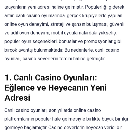
arayanların yeni adresi haline gelmiştir. Popülerliği giderek
artan canlı casino oyunlarında, gerçek krupiyelerle yapılan
online oyun deneyimi, strateji ve şansın buluşması, güvenli
ve adil oyun deneyimi, mobil uygulamalardaki yükseliş,
popüler oyun seçenekleri, bonuslar ve promosyonlar gibi
birçok avantaj bulunmaktadır. Bu nedenlerle, canlı casino
oyunları, casino severlerin tercihi haline gelmiştir.
1. Canlı Casino Oyunları:
Eğlence ve Heyecanın Yeni
Adresi
Canlı casino oyunları, son yıllarda online casino
platformlarının popüler hale gelmesiyle birlikte büyük bir ilgi
görmeye başlamıştır. Casino severlerin heyecan verici bir