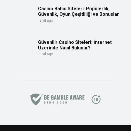
Casino Bahis Siteleri: Popülerlik,
Güvenlik, Oyun Çeşitliliği ve Bonuslar
3 yıl ago
Güvenilir Casino Siteleri: İnternet
Üzerinde Nasıl Bulunur?
3 yıl ago