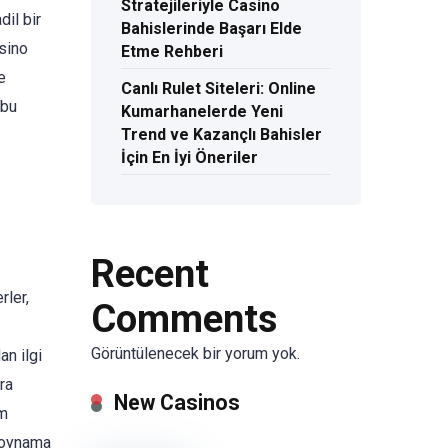
Stratejileriyle Casino
dil bir
Bahislerinde Başarı Elde
asino
Etme Rehberi
e
Canlı Rulet Siteleri: Online
 bu
Kumarhanelerde Yeni
Trend ve Kazançlı Bahisler
İçin En İyi Öneriler
Recent
rler,
Comments
Görüntülenecek bir yorum yok.
an ilgi
ra
New Casinos
im
n oynama