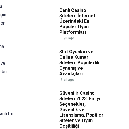
ha
Canlı Casino
şını
Siteleri: İnternet
Üzerindeki En
zor
Popüler Oyun
Platformları
3 yıl ago
ama
Slot Oyunları ve
Online Kumar
Siteleri: Popülerlik,
 ve
Oynanış ve
e bu
Avantajları
3 yıl ago
Güvenilir Casino
Siteleri 2023: En İyi
Seçenekler,
Güvenlik ve
nlı bir
Lisanslama, Popüler
Siteler ve Oyun
Çeşitliliği