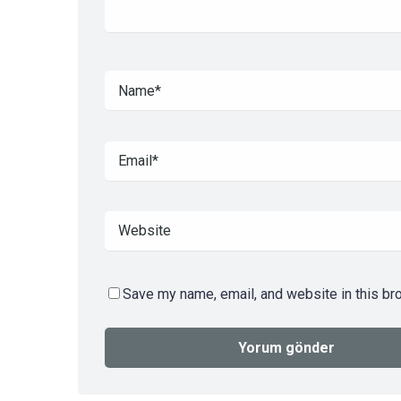
Save my name, email, and website in this br