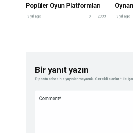
Popüler Oyun Platformları
Oynanı
3 yıl ago
0
2333
3 yıl ago
Bir yanıt yazın
E-posta adresiniz yayınlanmayacak.
Gerekli alanlar
*
ile iş