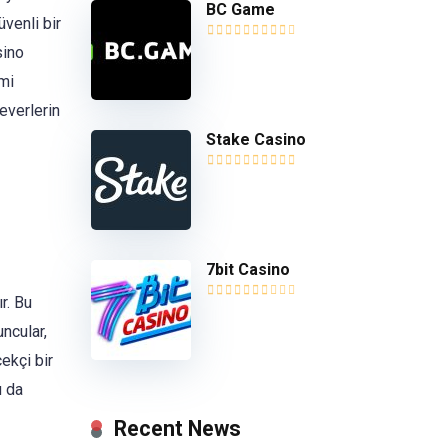
BC Game
venli bir
sino
imi
everlerin
Stake Casino
7bit Casino
r. Bu
uncular,
ekçi bir
u da
Recent News