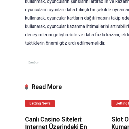
kullanmak, oyuncuların şanslarını artırabilir ve kazanm
oyuncuların oyunları daha bilinçli bir şekilde oynamas
kullanarak, oyuncular kartların dağıtılmasını takip ede
kullanarak, oyuncular kazanma ihtimallerini artırabilir
deneyimlerini geliştirebilir ve daha fazla kazanç eld
taktiklerin önemi göz ardı edilmemelidir.
Casino
Read More
Betting News
Betting
Canlı Casino Siteleri:
Slot O
İnternet Üzerindeki En
Kumar 