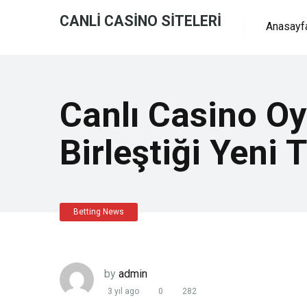
CANLI CASINO SITELERI
Anasayf
Canlı Casino Oy
Birleştiği Yeni 
Betting News
by
admin
3 yıl ago
0
282