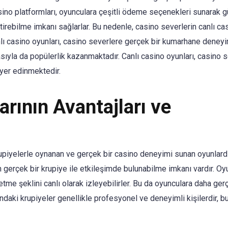
ino platformları, oyunculara çeşitli ödeme seçenekleri sunarak gü
irebilme imkanı sağlarlar. Bu nedenle, casino severlerin canlı ca
nlı casino oyunları, casino severlere gerçek bir kumarhane deney
ıyla da popülerlik kazanmaktadır. Canlı casino oyunları, casino s
 yer edinmektedir.
arının Avantajları ve
rupiyelerle oynanan ve gerçek bir casino deneyimi sunan oyunlardı
ın gerçek bir krupiye ile etkileşimde bulunabilme imkanı vardır. Oy
tme şeklini canlı olarak izleyebilirler. Bu da oyunculara daha gerç
ındaki krupiyeler genellikle profesyonel ve deneyimli kişilerdir, b