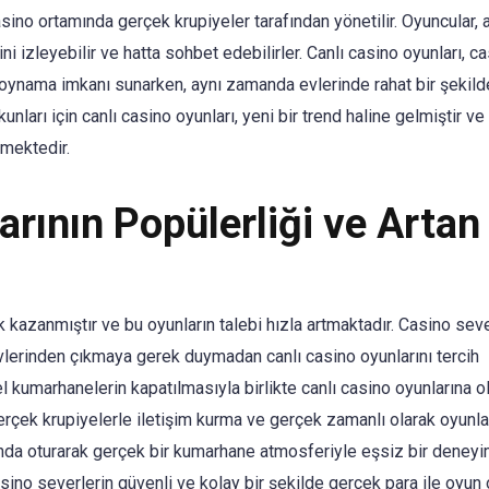
asino ortamında gerçek krupiyeler tarafından yönetilir. Oyuncular, a
 izleyebilir ve hatta sohbet edebilirler. Canlı casino oyunları, c
ynama imkanı sunarken, aynı zamanda evlerinde rahat bir şekild
ları için canlı casino oyunları, yeni bir trend haline gelmiştir ve
nmektedir.
arının Popülerliği ve Artan
k kazanmıştır ve bu oyunların talebi hızla artmaktadır. Casino seve
vlerinden çıkmaya gerek duymadan canlı casino oyunlarını tercih
kumarhanelerin kapatılmasıyla birlikte canlı casino oyunlarına ol
gerçek krupiyelerle iletişim kurma ve gerçek zamanlı olarak oyunla
runda oturarak gerçek bir kumarhane atmosferiyle eşsiz bir deney
 casino severlerin güvenli ve kolay bir şekilde gerçek para ile oyu