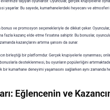
vlerinize taşıyan oyunlardır. Oyuncular, gerçek krupiyelerle oyna
ssi yaşarlar. Bu sayede, kumarhanelerdeki heyecanı ve atmosferi
n bonus ve promosyon seçenekleriyle de dikkat çeker. Oyuncular, 
fazla kazanç elde etme fırsatına sahiptir. Bu bonuslar, oyuncula
zamanda kazançlarını artırma şansını da sunar.
ın birleştiği bir platformdur. Gerçek krupiyelerle oynanması, onl
bonuslarla desteklenmesi, bu oyunların popülerliğini artırmaktadır
çek bir kumarhane deneyimi yaşamasını sağlarken aynı zamanda 
arı: Eğlencenin ve Kazancı