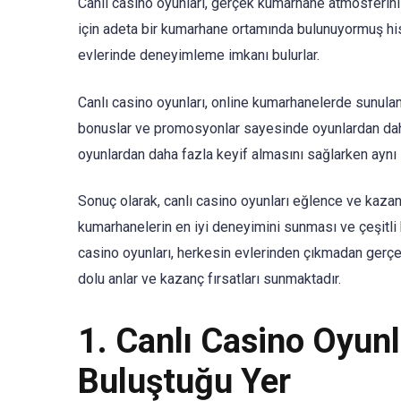
Canlı casino oyunları, gerçek kumarhane atmosferini e
için adeta bir kumarhane ortamında bulunuyormuş hi
evlerinde deneyimleme imkanı bulurlar.
Canlı casino oyunları, online kumarhanelerde sunula
bonuslar ve promosyonlar sayesinde oyunlardan daha 
oyunlardan daha fazla keyif almasını sağlarken aynı 
Sonuç olarak, canlı casino oyunları eğlence ve kazanc
kumarhanelerin en iyi deneyimini sunması ve çeşitli 
casino oyunları, herkesin evlerinden çıkmadan ger
dolu anlar ve kazanç fırsatları sunmaktadır.
1. Canlı Casino Oyunl
Buluştuğu Yer