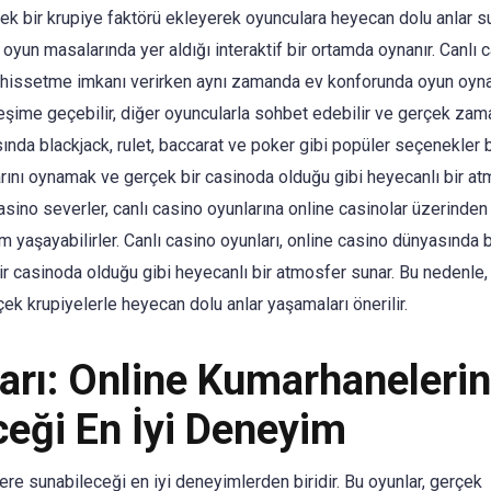
ek bir krupiye faktörü ekleyerek oyunculara heyecan dolu anlar s
a oyun masalarında yer aldığı interaktif bir ortamda oynanır. Canlı 
bi hissetme imkanı verirken aynı zamanda ev konforunda oyun oy
ileşime geçebilir, diğer oyuncularla sohbet edebilir ve gerçek zam
sında blackjack, rulet, baccarat ve poker gibi popüler seçenekler b
larını oynamak ve gerçek bir casinoda olduğu gibi heyecanlı bir a
Casino severler, canlı casino oyunlarına online casinolar üzerinden
im yaşayabilirler. Canlı casino oyunları, online casino dünyasında 
ir casinoda olduğu gibi heyecanlı bir atmosfer sunar. Bu nedenle,
ek krupiyelerle heyecan dolu anlar yaşamaları önerilir.
ları: Online Kumarhanelerin
ceği En İyi Deneyim
ere sunabileceği en iyi deneyimlerden biridir. Bu oyunlar, gerçek