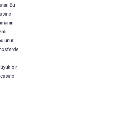
unar. Bu
casino
namanın
anlı
ulunur.
tmosferde
büyük bir
 casino