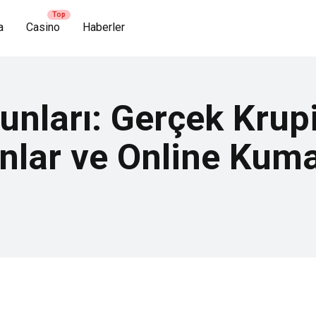
a
Casino
Haberler
unları: Gerçek Krupi
nlar ve Online Kuma