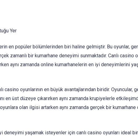
tuğu Yer
in en popüler bölümlerinden biri haline gelmiştir. Bu oyunlar, ge
rçek zamanlı bir kumarhane deneyimi sunmaktadır. Canlı casino oy
arken aynı zamanda online kumarhanelerin en iyi deneyimlerini y
 casino oyunlarının en büyük avantajlarından biridir. Oyuncular, g
nı en üst düzeye çıkarırken aynı zamanda krupiyelerle etkileşim
 oyunlara olan ilgisi artarken aynı zamanda gerçek bir kumarhane
i deneyimi yaşamak isteyenler için canlı casino oyunları ideal bir