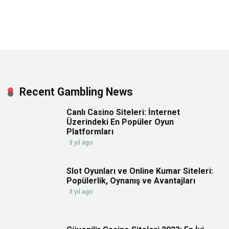
Recent Gambling News
Canlı Casino Siteleri: İnternet
Üzerindeki En Popüler Oyun
Platformları
3 yıl ago
Slot Oyunları ve Online Kumar Siteleri:
Popülerlik, Oynanış ve Avantajları
3 yıl ago