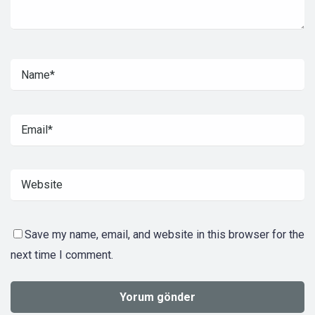
Save my name, email, and website in this browser for the
next time I comment.