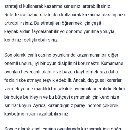
stratejisi kullanarak kazanma şansınızı artırabilirsiniz.
Rulette ise bahis stratejileri kullanarak kazanma olasılığınızı
artırabilirsiniz. Bu stratejileri öğrenmek için çeşitli
kaynaklardan faydalanabilir ve deneme yanılma yoluyla
kendinizi geliştirebilirsiniz.
Son olarak, canlı casino oyunlarında kazanmanın bir diğer
önemli unsuru, iyi bir oyun disiplinini korumaktır. Kumarhane
oyunları heyecanlı olabilir ve bazen kaybetmek sizi daha
fazla riske atmaya teşvik edebilir. Ancak, duygusal kararlar
vermek yerine mantıklı bir şekilde oynamak önemlidir. Belirli
bir bütçe belirleyin ve bu bütçeyi aşmamak için kendinize
sınırlar koyun. Ayrıca, kazandığınız parayı hemen çekerek
kaybetme riskini azaltabilirsiniz.
Sonuç olarak, canlı casino oyunlarında kazanmak için doğru