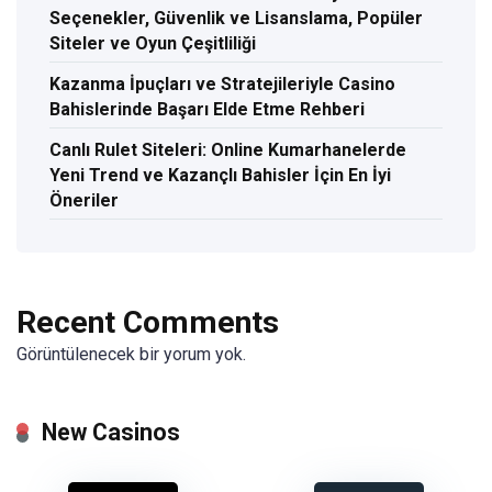
Seçenekler, Güvenlik ve Lisanslama, Popüler
Siteler ve Oyun Çeşitliliği
Kazanma İpuçları ve Stratejileriyle Casino
Bahislerinde Başarı Elde Etme Rehberi
Canlı Rulet Siteleri: Online Kumarhanelerde
Yeni Trend ve Kazançlı Bahisler İçin En İyi
Öneriler
Recent Comments
Görüntülenecek bir yorum yok.
New Casinos