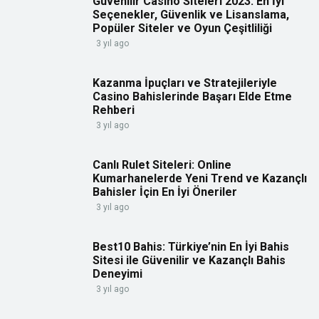
Güvenilir Casino Siteleri 2023: En İyi
Seçenekler, Güvenlik ve Lisanslama,
Popüler Siteler ve Oyun Çeşitliliği
3 yıl ago
Kazanma İpuçları ve Stratejileriyle
Casino Bahislerinde Başarı Elde Etme
Rehberi
3 yıl ago
Canlı Rulet Siteleri: Online
Kumarhanelerde Yeni Trend ve Kazançlı
Bahisler İçin En İyi Öneriler
3 yıl ago
Best10 Bahis: Türkiye’nin En İyi Bahis
Sitesi ile Güvenilir ve Kazançlı Bahis
Deneyimi
3 yıl ago