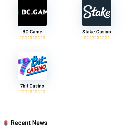
BC Game
Stake Casino
7bit Casino
Recent News