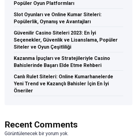
Popüler Oyun Platformları
Slot Oyunları ve Online Kumar Siteleri:
Popülerlik, Oynanış ve Avantajları
Güvenilir Casino Siteleri 2023: En İyi
Seçenekler, Güvenlik ve Lisanslama, Popüler
Siteler ve Oyun Çeşitliliği
Kazanma İpuçları ve Stratejileriyle Casino
Bahislerinde Başarı Elde Etme Rehberi
Canlı Rulet Siteleri: Online Kumarhanelerde
Yeni Trend ve Kazançlı Bahisler İçin En İyi
Öneriler
Recent Comments
Görüntülenecek bir yorum yok.