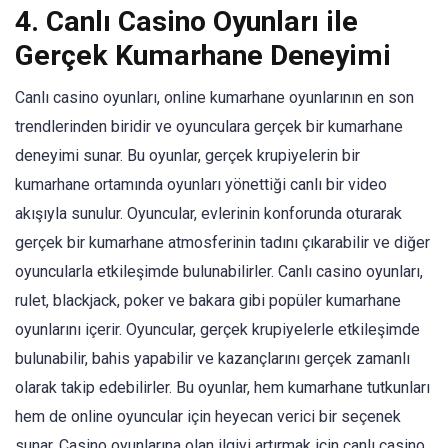
4. Canlı Casino Oyunları ile
Gerçek Kumarhane Deneyimi
Canlı casino oyunları, online kumarhane oyunlarının en son
trendlerinden biridir ve oyunculara gerçek bir kumarhane
deneyimi sunar. Bu oyunlar, gerçek krupiyelerin bir
kumarhane ortamında oyunları yönettiği canlı bir video
akışıyla sunulur. Oyuncular, evlerinin konforunda oturarak
gerçek bir kumarhane atmosferinin tadını çıkarabilir ve diğer
oyuncularla etkileşimde bulunabilirler. Canlı casino oyunları,
rulet, blackjack, poker ve bakara gibi popüler kumarhane
oyunlarını içerir. Oyuncular, gerçek krupiyelerle etkileşimde
bulunabilir, bahis yapabilir ve kazançlarını gerçek zamanlı
olarak takip edebilirler. Bu oyunlar, hem kumarhane tutkunları
hem de online oyuncular için heyecan verici bir seçenek
sunar. Casino oyunlarına olan ilgiyi artırmak için canlı casino