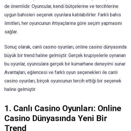
de önemlidir. Oyuncular, kendi bütçelerine ve tercihlerine
uygun bahisleri seçerek oyunlara katılabilirler. Farklı bahis
limitleri, her oyuncunun ihtiyaçlarına göre seçim yapmasını
sağlar.
Sonuç olarak, canlı casino oyunları, online casino dünyasında
büyük bir trend haline gelmiştir. Gerçek krupiyelerle oynanan
bu oyunlar, oyunculara gerçek bir kumarhane deneyimi sunar.
Avantajları, eğlencesi ve farklı oyun seçenekleri ile canlı
casino oyunları, birçok oyuncunun tercih ettiği bir seçenek
haline gelmiştir.
1. Canlı Casino Oyunları: Online
Casino Dünyasında Yeni Bir
Trend