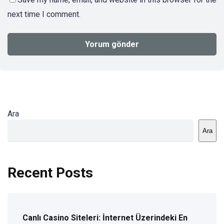
next time I comment.
Ara
Ara
Recent Posts
Canlı Casino Siteleri: İnternet Üzerindeki En