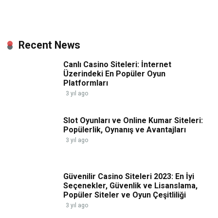
Recent News
Canlı Casino Siteleri: İnternet
Üzerindeki En Popüler Oyun
Platformları
3 yıl ago
Slot Oyunları ve Online Kumar Siteleri:
Popülerlik, Oynanış ve Avantajları
3 yıl ago
Güvenilir Casino Siteleri 2023: En İyi
Seçenekler, Güvenlik ve Lisanslama,
Popüler Siteler ve Oyun Çeşitliliği
3 yıl ago