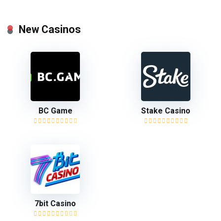
New Casinos
BC Game
Stake Casino
7bit Casino