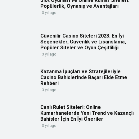
Slot Oyunları ve Online Kumar Siteleri:
Popülerlik, Oynanış ve Avantajları
3 yıl ago
Güvenilir Casino Siteleri 2023: En İyi
Seçenekler, Güvenlik ve Lisanslama,
Popüler Siteler ve Oyun Çeşitliliği
3 yıl ago
Kazanma İpuçları ve Stratejileriyle
Casino Bahislerinde Başarı Elde Etme
Rehberi
3 yıl ago
Canlı Rulet Siteleri: Online
Kumarhanelerde Yeni Trend ve Kazançlı
Bahisler İçin En İyi Öneriler
3 yıl ago