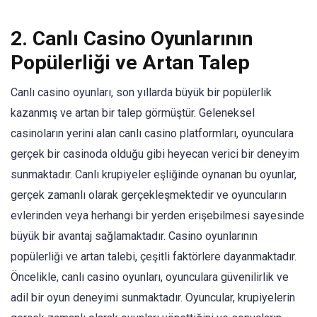
2. Canlı Casino Oyunlarının
Popülerliği ve Artan Talep
Canlı casino oyunları, son yıllarda büyük bir popülerlik
kazanmış ve artan bir talep görmüştür. Geleneksel
casinoların yerini alan canlı casino platformları, oyunculara
gerçek bir casinoda olduğu gibi heyecan verici bir deneyim
sunmaktadır. Canlı krupiyeler eşliğinde oynanan bu oyunlar,
gerçek zamanlı olarak gerçekleşmektedir ve oyuncuların
evlerinden veya herhangi bir yerden erişebilmesi sayesinde
büyük bir avantaj sağlamaktadır. Casino oyunlarının
popülerliği ve artan talebi, çeşitli faktörlere dayanmaktadır.
Öncelikle, canlı casino oyunları, oyunculara güvenilirlik ve
adil bir oyun deneyimi sunmaktadır. Oyuncular, krupiyelerin