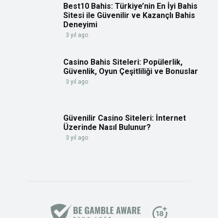
Best10 Bahis: Türkiye’nin En İyi Bahis
Sitesi ile Güvenilir ve Kazançlı Bahis
Deneyimi
3 yıl ago
Casino Bahis Siteleri: Popülerlik,
Güvenlik, Oyun Çeşitliliği ve Bonuslar
3 yıl ago
Güvenilir Casino Siteleri: İnternet
Üzerinde Nasıl Bulunur?
3 yıl ago