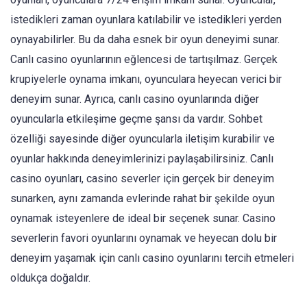
istedikleri zaman oyunlara katılabilir ve istedikleri yerden
oynayabilirler. Bu da daha esnek bir oyun deneyimi sunar.
Canlı casino oyunlarının eğlencesi de tartışılmaz. Gerçek
krupiyelerle oynama imkanı, oyunculara heyecan verici bir
deneyim sunar. Ayrıca, canlı casino oyunlarında diğer
oyuncularla etkileşime geçme şansı da vardır. Sohbet
özelliği sayesinde diğer oyuncularla iletişim kurabilir ve
oyunlar hakkında deneyimlerinizi paylaşabilirsiniz. Canlı
casino oyunları, casino severler için gerçek bir deneyim
sunarken, aynı zamanda evlerinde rahat bir şekilde oyun
oynamak isteyenlere de ideal bir seçenek sunar. Casino
severlerin favori oyunlarını oynamak ve heyecan dolu bir
deneyim yaşamak için canlı casino oyunlarını tercih etmeleri
oldukça doğaldır.