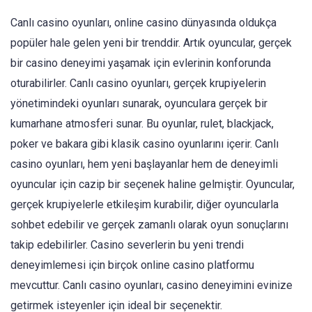
Canlı casino oyunları, online casino dünyasında oldukça
popüler hale gelen yeni bir trenddir. Artık oyuncular, gerçek
bir casino deneyimi yaşamak için evlerinin konforunda
oturabilirler. Canlı casino oyunları, gerçek krupiyelerin
yönetimindeki oyunları sunarak, oyunculara gerçek bir
kumarhane atmosferi sunar. Bu oyunlar, rulet, blackjack,
poker ve bakara gibi klasik casino oyunlarını içerir. Canlı
casino oyunları, hem yeni başlayanlar hem de deneyimli
oyuncular için cazip bir seçenek haline gelmiştir. Oyuncular,
gerçek krupiyelerle etkileşim kurabilir, diğer oyuncularla
sohbet edebilir ve gerçek zamanlı olarak oyun sonuçlarını
takip edebilirler. Casino severlerin bu yeni trendi
deneyimlemesi için birçok online casino platformu
mevcuttur. Canlı casino oyunları, casino deneyimini evinize
getirmek isteyenler için ideal bir seçenektir.