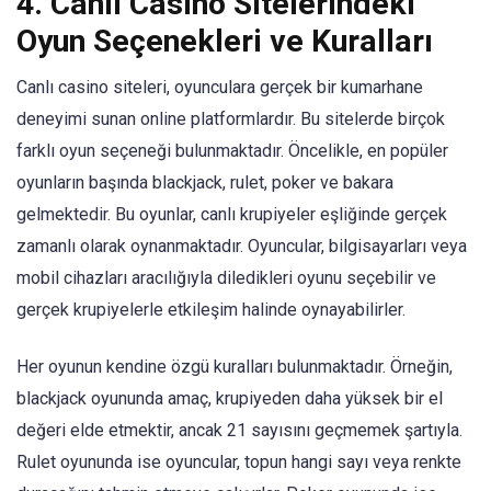
4. Canlı Casino Sitelerindeki
Oyun Seçenekleri ve Kuralları
Canlı casino siteleri, oyunculara gerçek bir kumarhane
deneyimi sunan online platformlardır. Bu sitelerde birçok
farklı oyun seçeneği bulunmaktadır. Öncelikle, en popüler
oyunların başında blackjack, rulet, poker ve bakara
gelmektedir. Bu oyunlar, canlı krupiyeler eşliğinde gerçek
zamanlı olarak oynanmaktadır. Oyuncular, bilgisayarları veya
mobil cihazları aracılığıyla diledikleri oyunu seçebilir ve
gerçek krupiyelerle etkileşim halinde oynayabilirler.
Her oyunun kendine özgü kuralları bulunmaktadır. Örneğin,
blackjack oyununda amaç, krupiyeden daha yüksek bir el
değeri elde etmektir, ancak 21 sayısını geçmemek şartıyla.
Rulet oyununda ise oyuncular, topun hangi sayı veya renkte