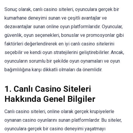
Sonuç olarak, canlı casino siteleri, oyunculara gerçek bir
kumarhane deneyimi sunan ve çeşitli avantajlar ve
dezavantajlar sunan online oyun platformlarıdır. Oyuncular,
güvenlik, oyun seçenekleri, bonuslar ve promosyonlar gibi
faktörleri değerlendirerek en iyi canlı casino sitelerini
seçebilir ve kendi oyun stratejilerini geliştirebilirler. Ancak,
oyuncuların sorumlu bir şekilde oyun oynamaları ve oyun
bağımlılığına karşı dikkatli olmaları da önemlidir.
1. Canlı Casino Siteleri
Hakkında Genel Bilgiler
Canlı casino siteleri, online olarak gerçek krupiyelerle
oynanan casino oyunlarını sunan platformlardır. Bu siteler,
oyunculara gerçek bir casino deneyimi yaşatmayı