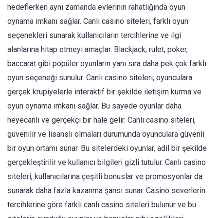
hedeflerken aynı zamanda evlerinin rahatlığında oyun
oynama imkanı sağlar. Canlı casino siteleri, farklı oyun
seçenekleri sunarak kullanıcıların tercihlerine ve ilgi
alanlarına hitap etmeyi amaçlar. Blackjack, rulet, poker,
baccarat gibi popüler oyunların yanı sıra daha pek çok farklı
oyun seçeneği sunulur. Canlı casino siteleri, oyunculara
gerçek krupiyelerle interaktif bir şekilde iletişim kurma ve
oyun oynama imkanı sağlar. Bu sayede oyunlar daha
heyecanlı ve gerçekçi bir hale gelir. Canlı casino siteleri,
güvenilir ve lisanslı olmaları durumunda oyunculara güvenli
bir oyun ortamı sunar. Bu sitelerdeki oyunlar, adil bir şekilde
gerçekleştirilir ve kullanıcı bilgileri gizli tutulur. Canlı casino
siteleri, kullanıcılarına çeşitli bonuslar ve promosyonlar da
sunarak daha fazla kazanma şansı sunar. Casino severlerin
tercihlerine göre farklı canlı casino siteleri bulunur ve bu