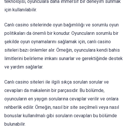
teknolojisi, oyunculara daha immersif bir deneyim sunmak
için kullanılabilir.
Canlı casino sitelerinde oyun bağımlılığı ve sorumlu oyun
politikaları da önemli bir konudur. Oyuncuların sorumlu bir
şekilde oyun oynamalarını sağlamak için, canlı casino
siteleri bazı önlemler alır. Örneğin, oyunculara kendi bahis
limitlerini belirleme imkanı sunarlar ve gerektiğinde destek
ve yardım sağlarlar.
Canlı casino siteleri ile ilgili sıkça sorulan sorular ve
cevapları da makalenin bir parçasıdır. Bu bölümde,
oyuncuların en yaygın sorularına cevaplar verilir ve onlara
rehberlik edilir. Örneğin, nasıl bir site seçilmeli veya nasıl
bonuslar kullanılmalı gibi soruların cevapları bu bölümde
bulunabilir.