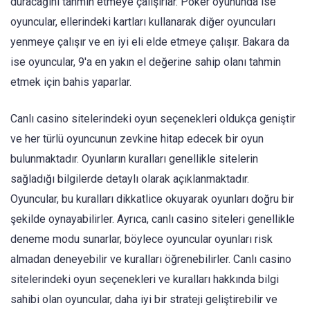
duracağını tahmin etmeye çalışırlar. Poker oyununda ise
oyuncular, ellerindeki kartları kullanarak diğer oyuncuları
yenmeye çalışır ve en iyi eli elde etmeye çalışır. Bakara da
ise oyuncular, 9'a en yakın el değerine sahip olanı tahmin
etmek için bahis yaparlar.
Canlı casino sitelerindeki oyun seçenekleri oldukça geniştir
ve her türlü oyuncunun zevkine hitap edecek bir oyun
bulunmaktadır. Oyunların kuralları genellikle sitelerin
sağladığı bilgilerde detaylı olarak açıklanmaktadır.
Oyuncular, bu kuralları dikkatlice okuyarak oyunları doğru bir
şekilde oynayabilirler. Ayrıca, canlı casino siteleri genellikle
deneme modu sunarlar, böylece oyuncular oyunları risk
almadan deneyebilir ve kuralları öğrenebilirler. Canlı casino
sitelerindeki oyun seçenekleri ve kuralları hakkında bilgi
sahibi olan oyuncular, daha iyi bir strateji geliştirebilir ve