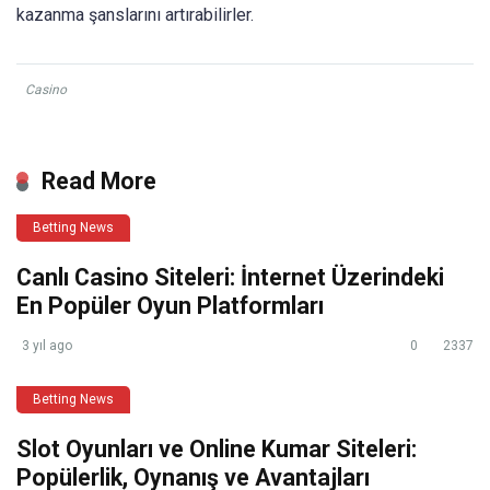
kazanma şanslarını artırabilirler.
Casino
Read More
Betting News
Canlı Casino Siteleri: İnternet Üzerindeki
En Popüler Oyun Platformları
3 yıl ago
0
2337
Betting News
Slot Oyunları ve Online Kumar Siteleri:
Popülerlik, Oynanış ve Avantajları