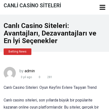
CANLI CASINO SITELERI
Canlı Casino Siteleri:
Avantajları, Dezavantajları ve
En İyi Seçenekler
Betting News
by
admin
3 yıl ago
0
281
Canlı Casino Siteleri: Oyun Keyfini Evlere Taşıyan Trend
Canlı casino siteleri, son yıllarda büyük bir popülarite
kazanan online oyun platformlarıdır. Bu siteler, gerçek bir