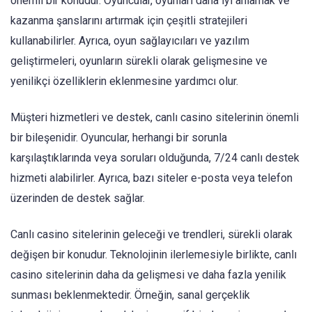
önemli bir konudur. Oyuncular, oyunları daha iyi anlamak ve
kazanma şanslarını artırmak için çeşitli stratejileri
kullanabilirler. Ayrıca, oyun sağlayıcıları ve yazılım
geliştirmeleri, oyunların sürekli olarak gelişmesine ve
yenilikçi özelliklerin eklenmesine yardımcı olur.
Müşteri hizmetleri ve destek, canlı casino sitelerinin önemli
bir bileşenidir. Oyuncular, herhangi bir sorunla
karşılaştıklarında veya soruları olduğunda, 7/24 canlı destek
hizmeti alabilirler. Ayrıca, bazı siteler e-posta veya telefon
üzerinden de destek sağlar.
Canlı casino sitelerinin geleceği ve trendleri, sürekli olarak
değişen bir konudur. Teknolojinin ilerlemesiyle birlikte, canlı
casino sitelerinin daha da gelişmesi ve daha fazla yenilik
sunması beklenmektedir. Örneğin, sanal gerçeklik