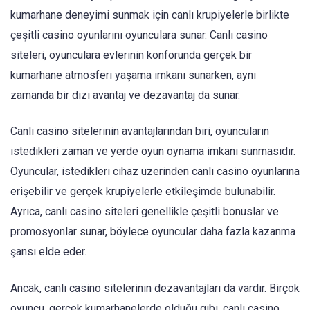
kumarhane deneyimi sunmak için canlı krupiyelerle birlikte
çeşitli casino oyunlarını oyunculara sunar. Canlı casino
siteleri, oyunculara evlerinin konforunda gerçek bir
kumarhane atmosferi yaşama imkanı sunarken, aynı
zamanda bir dizi avantaj ve dezavantaj da sunar.
Canlı casino sitelerinin avantajlarından biri, oyuncuların
istedikleri zaman ve yerde oyun oynama imkanı sunmasıdır.
Oyuncular, istedikleri cihaz üzerinden canlı casino oyunlarına
erişebilir ve gerçek krupiyelerle etkileşimde bulunabilir.
Ayrıca, canlı casino siteleri genellikle çeşitli bonuslar ve
promosyonlar sunar, böylece oyuncular daha fazla kazanma
şansı elde eder.
Ancak, canlı casino sitelerinin dezavantajları da vardır. Birçok
oyuncu, gerçek kumarhanelerde olduğu gibi, canlı casino