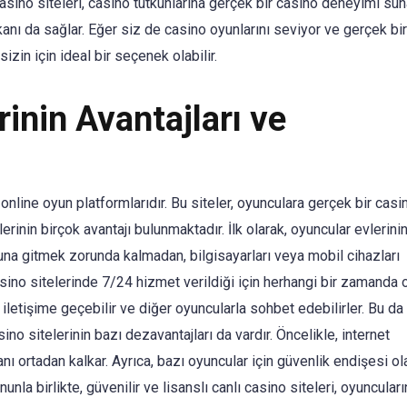
asino siteleri, casino tutkunlarına gerçek bir casino deneyimi sun
ı da sağlar. Eğer siz de casino oyunlarını seviyor ve gerçek bi
izin için ideal bir seçenek olabilir.
rinin Avantajları ve
nline oyun platformlarıdır. Bu siteler, oyunculara gerçek bir casi
inin birçok avantajı bulunmaktadır. İlk olarak, oyuncular evlerini
una gitmek zorunda kalmadan, bilgisayarları veya mobil cihazları
 casino sitelerinde 7/24 hizmet verildiği için herhangi bir zamanda
letişime geçebilir ve diğer oyuncularla sohbet edebilirler. Bu da
sino sitelerinin bazı dezavantajları da vardır. Öncelikle, internet
ortadan kalkar. Ayrıca, bazı oyuncular için güvenlik endişesi olab
unla birlikte, güvenilir ve lisanslı canlı casino siteleri, oyuncuları