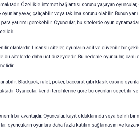
nmaktadır. Özellikle internet bağlantısı sorunu yaşayan oyuncular,
 oyunlar yavaş çalışabilir veya takılma sorunu olabilir. Bunun yanı 
a para yatırımı gerekebilir. Oyuncular, bu sitelerde oyun oynamad
elidir.
nilir olanlardır. Lisanslı siteler, oyunların adil ve güvenilir bir şeki
de bu sitelerde daha üst düzeydedir. Bu nedenle oyuncular, canlı 
melidir.
anabilir. Blackjack, rulet, poker, baccarat gibi klasik casino oyunla
maktadır. Oyuncular, kendi tercihlerine göre bu oyunları seçebilir 
mli bir avantajdır. Oyuncular, kayıt olduklarında veya belirli bir 
slar, oyuncuların oyunlara daha fazla katılım sağlamasını ve kazanç