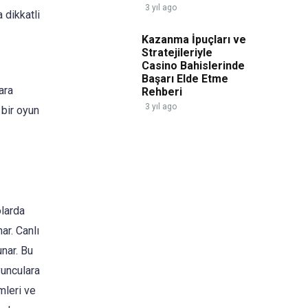
3 yıl ago
 dikkatli
Kazanma İpuçları ve
Stratejileriyle
Casino Bahislerinde
Başarı Elde Etme
ara
Rehberi
3 yıl ago
 bir oyun
olarda
ar. Canlı
unar. Bu
yunculara
mleri ve