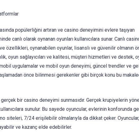
atformlar
sında popülerliğini artıran ve casino deneyimini evlere taşıyan
minde canlı olarak oynanan oyunları kullanıcılara sunar. Canlı casin
r ve özellikleri, oynanabilen oyunlar, lisanslı ve güvenilir olmanın 
, oyun sağlayıcıları ve kalitesi, müşteri hizmetleri ve destek, 
r, mobil uygulamalar ve mobil oyun deneyimi, güncel trendler ve ge
başlamadan önce bilinmesi gerekenler gibi birçok konu bu makale
ra gerçek bir casino deneyimi sunmasıdır. Gerçek krupiyelerin yön
ullanıcılara sunulur. Bu sayede oyuncular, evlerinin konforunda ge
o siteleri, 7/24 erişilebilir olmalarıyla da dikkat çeker. Oyuncular
yabilir ve kazanç elde edebilirler.