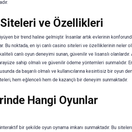
dır.
Siteleri ve Özellikleri
yüyen bir trend haline gelmiştir. İnsanlar artık evlerinin konforun
 Bu noktada, en iyi canlı casino siteleri ve özelliklerinin neler 
kaliteli canlı oyun deneyimi sunan, güvenilir ve lisanslı olanlardır. 
 arayüze sahip olmalı ve güvenilir ödeme yöntemleri sunmalıdır. En 
sunda da başarılı olmalı ve kullanıcılarına kesintisiz bir oyun de
siteleri, hem eğlenceli hem de kazançlı bir deneyim sunmaktadır.
erinde Hangi Oyunlar
 interaktif bir şekilde oyun oynama imkanı sunmaktadır. Bu siteler