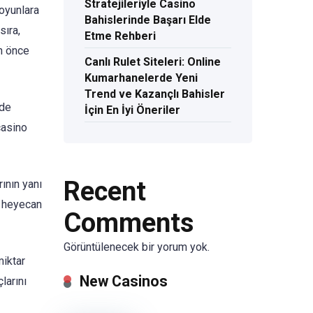
Stratejileriyle Casino
 oyunlara
Bahislerinde Başarı Elde
sıra,
Etme Rehberi
an önce
Canlı Rulet Siteleri: Online
Kumarhanelerde Yeni
Trend ve Kazançlı Bahisler
lde
İçin En İyi Öneriler
casino
Recent
rının yanı
ve heyecan
Comments
Görüntülenecek bir yorum yok.
miktar
New Casinos
larını