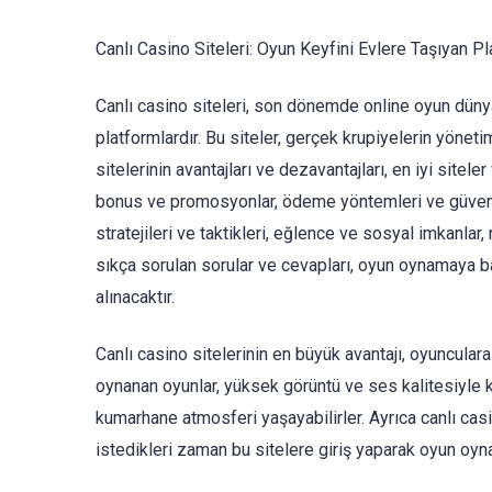
Canlı Casino Siteleri: Oyun Keyfini Evlere Taşıyan Pl
Canlı casino siteleri, son dönemde online oyun dünya
platformlardır. Bu siteler, gerçek krupiyelerin yöneti
sitelerinin avantajları ve dezavantajları, en iyi sitele
bonus ve promosyonlar, ödeme yöntemleri ve güvenlik
stratejileri ve taktikleri, eğlence ve sosyal imkanla
sıkça sorulan sorular ve cevapları, oyun oynamaya 
alınacaktır.
Canlı casino sitelerinin en büyük avantajı, oyuncula
oynanan oyunlar, yüksek görüntü ve ses kalitesiyle k
kumarhane atmosferi yaşayabilirler. Ayrıca canlı casin
istedikleri zaman bu sitelere giriş yaparak oyun oyna