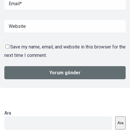
Save my name, email, and website in this browser for the
next time I comment.
Ara
Ara