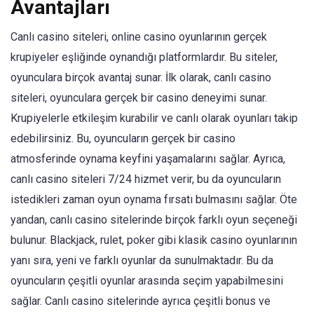
Avantajları
Canlı casino siteleri, online casino oyunlarının gerçek
krupiyeler eşliğinde oynandığı platformlardır. Bu siteler,
oyunculara birçok avantaj sunar. İlk olarak, canlı casino
siteleri, oyunculara gerçek bir casino deneyimi sunar.
Krupiyelerle etkileşim kurabilir ve canlı olarak oyunları takip
edebilirsiniz. Bu, oyuncuların gerçek bir casino
atmosferinde oynama keyfini yaşamalarını sağlar. Ayrıca,
canlı casino siteleri 7/24 hizmet verir, bu da oyuncuların
istedikleri zaman oyun oynama fırsatı bulmasını sağlar. Öte
yandan, canlı casino sitelerinde birçok farklı oyun seçeneği
bulunur. Blackjack, rulet, poker gibi klasik casino oyunlarının
yanı sıra, yeni ve farklı oyunlar da sunulmaktadır. Bu da
oyuncuların çeşitli oyunlar arasında seçim yapabilmesini
sağlar. Canlı casino sitelerinde ayrıca çeşitli bonus ve