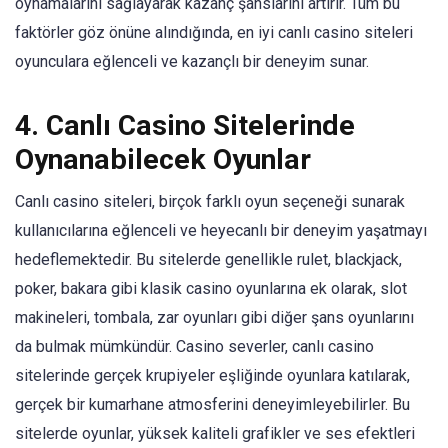
oynamalarını sağlayarak kazanç şanslarını artırır. Tüm bu
faktörler göz önüne alındığında, en iyi canlı casino siteleri
oyunculara eğlenceli ve kazançlı bir deneyim sunar.
4. Canlı Casino Sitelerinde
Oynanabilecek Oyunlar
Canlı casino siteleri, birçok farklı oyun seçeneği sunarak
kullanıcılarına eğlenceli ve heyecanlı bir deneyim yaşatmayı
hedeflemektedir. Bu sitelerde genellikle rulet, blackjack,
poker, bakara gibi klasik casino oyunlarına ek olarak, slot
makineleri, tombala, zar oyunları gibi diğer şans oyunlarını
da bulmak mümkündür. Casino severler, canlı casino
sitelerinde gerçek krupiyeler eşliğinde oyunlara katılarak,
gerçek bir kumarhane atmosferini deneyimleyebilirler. Bu
sitelerde oyunlar, yüksek kaliteli grafikler ve ses efektleri