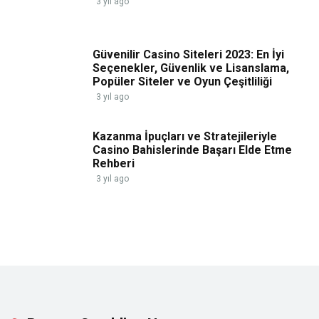
3 yıl ago
Güvenilir Casino Siteleri 2023: En İyi
Seçenekler, Güvenlik ve Lisanslama,
Popüler Siteler ve Oyun Çeşitliliği
3 yıl ago
Kazanma İpuçları ve Stratejileriyle
Casino Bahislerinde Başarı Elde Etme
Rehberi
3 yıl ago