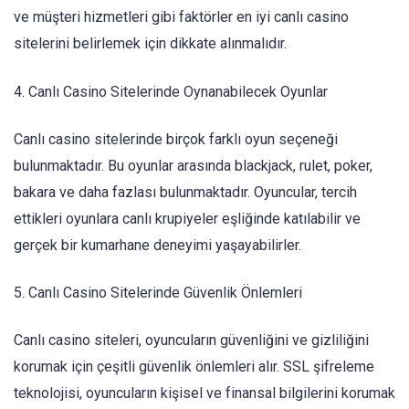
ve müşteri hizmetleri gibi faktörler en iyi canlı casino
sitelerini belirlemek için dikkate alınmalıdır.
4. Canlı Casino Sitelerinde Oynanabilecek Oyunlar
Canlı casino sitelerinde birçok farklı oyun seçeneği
bulunmaktadır. Bu oyunlar arasında blackjack, rulet, poker,
bakara ve daha fazlası bulunmaktadır. Oyuncular, tercih
ettikleri oyunlara canlı krupiyeler eşliğinde katılabilir ve
gerçek bir kumarhane deneyimi yaşayabilirler.
5. Canlı Casino Sitelerinde Güvenlik Önlemleri
Canlı casino siteleri, oyuncuların güvenliğini ve gizliliğini
korumak için çeşitli güvenlik önlemleri alır. SSL şifreleme
teknolojisi, oyuncuların kişisel ve finansal bilgilerini korumak