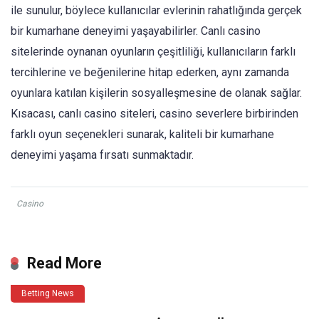
ile sunulur, böylece kullanıcılar evlerinin rahatlığında gerçek
bir kumarhane deneyimi yaşayabilirler. Canlı casino
sitelerinde oynanan oyunların çeşitliliği, kullanıcıların farklı
tercihlerine ve beğenilerine hitap ederken, aynı zamanda
oyunlara katılan kişilerin sosyalleşmesine de olanak sağlar.
Kısacası, canlı casino siteleri, casino severlere birbirinden
farklı oyun seçenekleri sunarak, kaliteli bir kumarhane
deneyimi yaşama fırsatı sunmaktadır.
Casino
Read More
Betting News