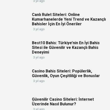
3 yıl ago
Canlı Rulet Siteleri: Online
Kumarhanelerde Yeni Trend ve Kazançlı
Bahisler İçin En İyi Öneriler
3 yıl ago
Best10 Bahis: Türkiye’nin En İyi Bahis
Sitesi ile Güvenilir ve Kazançlı Bahis
Deneyimi
3 yıl ago
Casino Bahis Siteleri: Popülerlik,
Güvenlik, Oyun Çeşitliliği ve Bonuslar
3 yıl ago
Güvenilir Casino Siteleri: İnternet
Üzerinde Nasıl Bulunur?
3 yıl ago