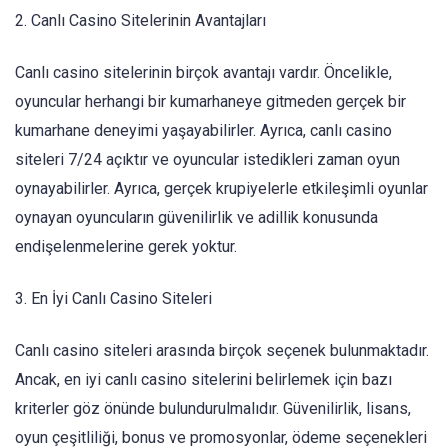
2. Canlı Casino Sitelerinin Avantajları
Canlı casino sitelerinin birçok avantajı vardır. Öncelikle,
oyuncular herhangi bir kumarhaneye gitmeden gerçek bir
kumarhane deneyimi yaşayabilirler. Ayrıca, canlı casino
siteleri 7/24 açıktır ve oyuncular istedikleri zaman oyun
oynayabilirler. Ayrıca, gerçek krupiyelerle etkileşimli oyunlar
oynayan oyuncuların güvenilirlik ve adillik konusunda
endişelenmelerine gerek yoktur.
3. En İyi Canlı Casino Siteleri
Canlı casino siteleri arasında birçok seçenek bulunmaktadır.
Ancak, en iyi canlı casino sitelerini belirlemek için bazı
kriterler göz önünde bulundurulmalıdır. Güvenilirlik, lisans,
oyun çeşitliliği, bonus ve promosyonlar, ödeme seçenekleri