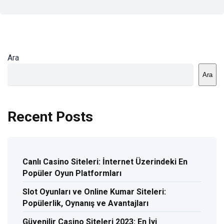
Ara
Ara
Recent Posts
Canlı Casino Siteleri: İnternet Üzerindeki En
Popüler Oyun Platformları
Slot Oyunları ve Online Kumar Siteleri:
Popülerlik, Oynanış ve Avantajları
Güvenilir Casino Siteleri 2023: En İyi