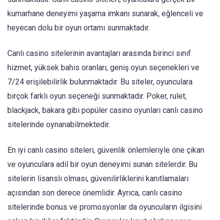
kumarhane deneyimi yaşama imkanı sunarak, eğlenceli ve
heyecan dolu bir oyun ortamı sunmaktadır.
Canlı casino sitelerinin avantajları arasında birinci sınıf
hizmet, yüksek bahis oranları, geniş oyun seçenekleri ve
7/24 erişilebilirlik bulunmaktadır. Bu siteler, oyunculara
birçok farklı oyun seçeneği sunmaktadır. Poker, rulet,
blackjack, bakara gibi popüler casino oyunları canlı casino
sitelerinde oynanabilmektedir.
En iyi canlı casino siteleri, güvenlik önlemleriyle öne çıkan
ve oyunculara adil bir oyun deneyimi sunan sitelerdir. Bu
sitelerin lisanslı olması, güvenilirliklerini kanıtlamaları
açısından son derece önemlidir. Ayrıca, canlı casino
sitelerinde bonus ve promosyonlar da oyuncuların ilgisini