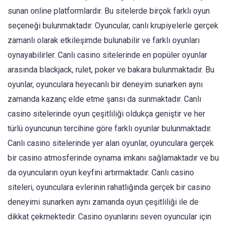
sunan online platformlardır. Bu sitelerde birçok farklı oyun
seçeneği bulunmaktadır. Oyuncular, canlı krupiyelerle gerçek
zamanlı olarak etkileşimde bulunabilir ve farklı oyunları
oynayabilirler. Canlı casino sitelerinde en popüler oyunlar
arasında blackjack, rulet, poker ve bakara bulunmaktadır. Bu
oyunlar, oyunculara heyecanlı bir deneyim sunarken aynı
zamanda kazanç elde etme şansı da sunmaktadır. Canlı
casino sitelerinde oyun çeşitliliği oldukça geniştir ve her
türlü oyuncunun tercihine göre farklı oyunlar bulunmaktadır.
Canlı casino sitelerinde yer alan oyunlar, oyunculara gerçek
bir casino atmosferinde oynama imkanı sağlamaktadır ve bu
da oyuncuların oyun keyfini artırmaktadır. Canlı casino
siteleri, oyunculara evlerinin rahatlığında gerçek bir casino
deneyimi sunarken aynı zamanda oyun çeşitliliği ile de
dikkat çekmektedir. Casino oyunlarını seven oyuncular için