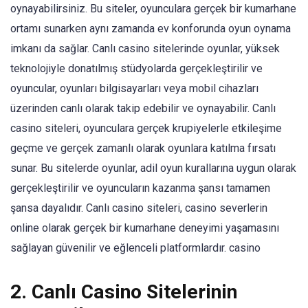
oynayabilirsiniz. Bu siteler, oyunculara gerçek bir kumarhane
ortamı sunarken aynı zamanda ev konforunda oyun oynama
imkanı da sağlar. Canlı casino sitelerinde oyunlar, yüksek
teknolojiyle donatılmış stüdyolarda gerçekleştirilir ve
oyuncular, oyunları bilgisayarları veya mobil cihazları
üzerinden canlı olarak takip edebilir ve oynayabilir. Canlı
casino siteleri, oyunculara gerçek krupiyelerle etkileşime
geçme ve gerçek zamanlı olarak oyunlara katılma fırsatı
sunar. Bu sitelerde oyunlar, adil oyun kurallarına uygun olarak
gerçekleştirilir ve oyuncuların kazanma şansı tamamen
şansa dayalıdır. Canlı casino siteleri, casino severlerin
online olarak gerçek bir kumarhane deneyimi yaşamasını
sağlayan güvenilir ve eğlenceli platformlardır. casino
2. Canlı Casino Sitelerinin