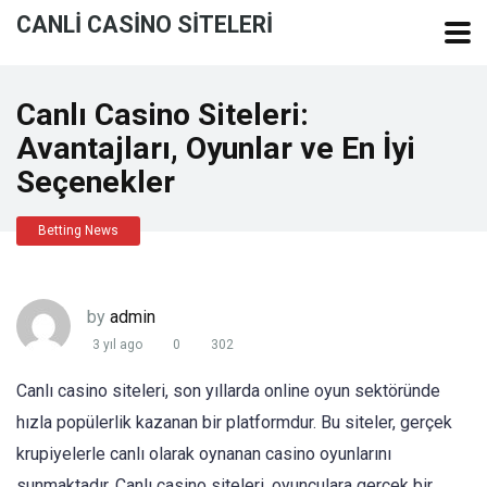
CANLI CASINO SITELERI
Canlı Casino Siteleri:
Avantajları, Oyunlar ve En İyi
Seçenekler
Betting News
by
admin
3 yıl ago
0
302
Canlı casino siteleri, son yıllarda online oyun sektöründe
hızla popülerlik kazanan bir platformdur. Bu siteler, gerçek
krupiyelerle canlı olarak oynanan casino oyunlarını
sunmaktadır. Canlı casino siteleri, oyunculara gerçek bir