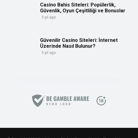
Casino Bahis Siteleri: Popülerlik,
Güvenlik, Oyun Çeşitliliği ve Bonuslar
3 yıl ago
Güvenilir Casino Siteleri: İnternet
Üzerinde Nasıl Bulunur?
3 yıl ago