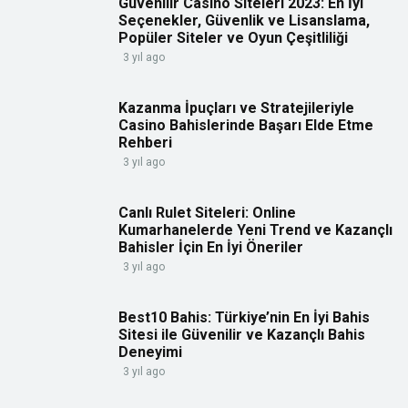
Güvenilir Casino Siteleri 2023: En İyi
Seçenekler, Güvenlik ve Lisanslama,
Popüler Siteler ve Oyun Çeşitliliği
3 yıl ago
Kazanma İpuçları ve Stratejileriyle
Casino Bahislerinde Başarı Elde Etme
Rehberi
3 yıl ago
Canlı Rulet Siteleri: Online
Kumarhanelerde Yeni Trend ve Kazançlı
Bahisler İçin En İyi Öneriler
3 yıl ago
Best10 Bahis: Türkiye’nin En İyi Bahis
Sitesi ile Güvenilir ve Kazançlı Bahis
Deneyimi
3 yıl ago