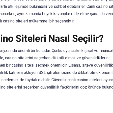
rla etkileşimde bulunabilir ve sohbet edebilirler. Canlı casino sit
sunarken, aynı zamanda büyük kazançlar elde etme şansı da verir
nlı casino siteleri mükemmel bir seçenektir.
ino Siteleri Nasıl Seçilir?
ünyasında önemli bir konudur. Çünkü oyuncular, kişisel ve finansa
, casino sitelerini seçerken dikkatli olmak ve güvenilirliklerini
nen bir casino sitesi seçmek önemlidir. Lisans, siteye güvenilirli
nilirlik katmanı ekleyen SSL şifrelemesine de dikkat etmek önemli
ncelemek de faydalı olabilir. Güvenilir canlı casino siteleri, oyun
sino sitelerini seçerken güvenilirlik faktörlerini göz önünde bulu