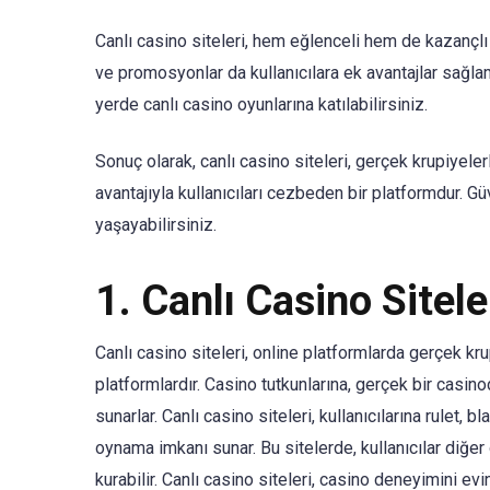
Canlı casino siteleri, hem eğlenceli hem de kazançl
ve promosyonlar da kullanıcılara ek avantajlar sağl
yerde canlı casino oyunlarına katılabilirsiniz.
Sonuç olarak, canlı casino siteleri, gerçek krupiyele
avantajıyla kullanıcıları cezbeden bir platformdur. Gü
yaşayabilirsiniz.
1. Canlı Casino Sitele
Canlı casino siteleri, online platformlarda gerçek k
platformlardır. Casino tutkunlarına, gerçek bir casin
sunarlar. Canlı casino siteleri, kullanıcılarına rulet,
oynama imkanı sunar. Bu sitelerde, kullanıcılar diğer 
kurabilir. Canlı casino siteleri, casino deneyimini 