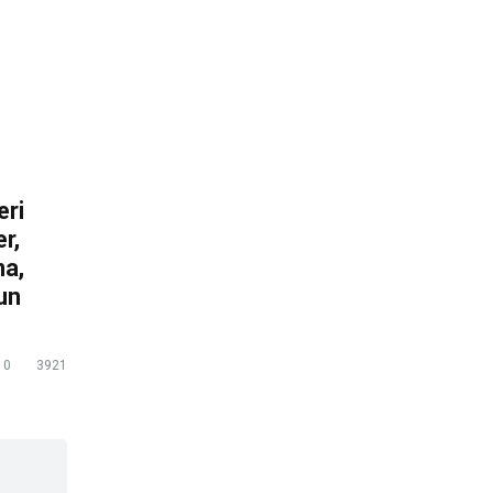
eri
r,
ma,
un
0
3921