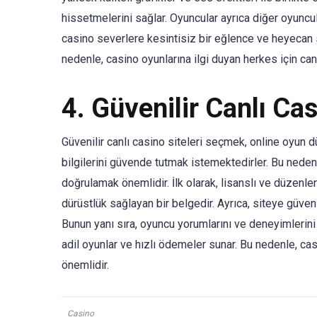
hissetmelerini sağlar. Oyuncular ayrıca diğer oyuncula
casino severlere kesintisiz bir eğlence ve heyecan 
nedenle, casino oyunlarına ilgi duyan herkes için ca
4. Güvenilir Canlı Cas
Güvenilir canlı casino siteleri seçmek, online oyun d
bilgilerini güvende tutmak istemektedirler. Bu nedenle
doğrulamak önemlidir. İlk olarak, lisanslı ve düzenle
dürüstlük sağlayan bir belgedir. Ayrıca, siteye güve
Bunun yanı sıra, oyuncu yorumlarını ve deneyimlerini i
adil oyunlar ve hızlı ödemeler sunar. Bu nedenle, ca
önemlidir.
Casino