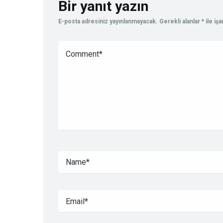
Bir yanıt yazın
E-posta adresiniz yayınlanmayacak.
Gerekli alanlar
*
ile iş