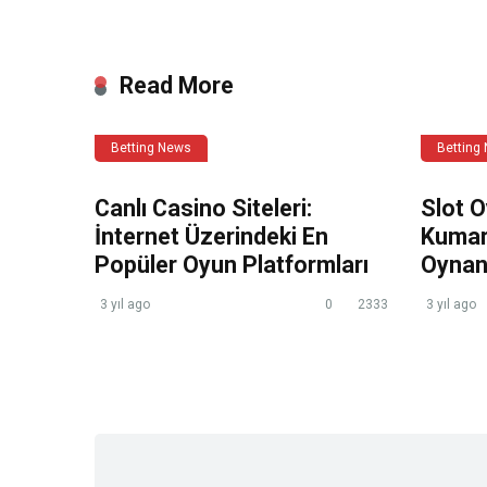
Read More
Betting News
Betting
Canlı Casino Siteleri:
Slot O
İnternet Üzerindeki En
Kumar 
Popüler Oyun Platformları
Oynanı
3 yıl ago
0
2333
3 yıl ago