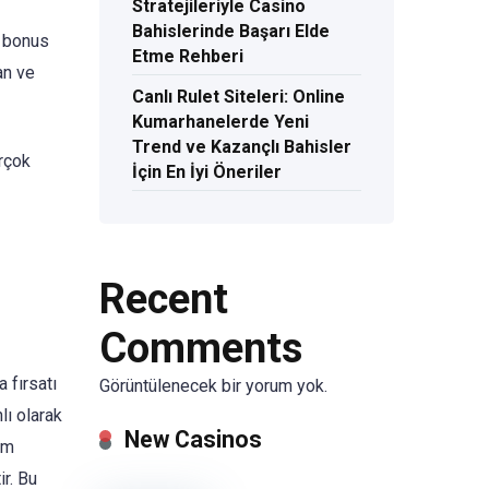
Stratejileriyle Casino
Bahislerinde Başarı Elde
i bonus
Etme Rehberi
an ve
Canlı Rulet Siteleri: Online
Kumarhanelerde Yeni
Trend ve Kazançlı Bahisler
irçok
İçin En İyi Öneriler
Recent
Comments
 fırsatı
Görüntülenecek bir yorum yok.
lı olarak
New Casinos
im
r. Bu