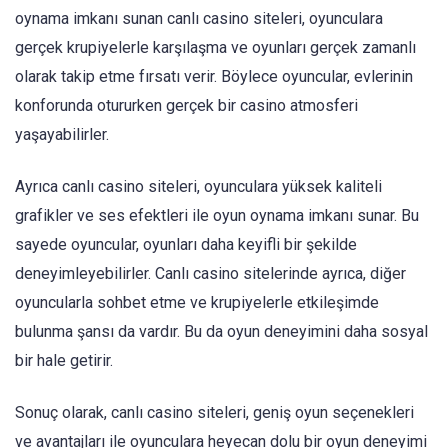
oynama imkanı sunan canlı casino siteleri, oyunculara
gerçek krupiyelerle karşılaşma ve oyunları gerçek zamanlı
olarak takip etme fırsatı verir. Böylece oyuncular, evlerinin
konforunda otururken gerçek bir casino atmosferi
yaşayabilirler.
Ayrıca canlı casino siteleri, oyunculara yüksek kaliteli
grafikler ve ses efektleri ile oyun oynama imkanı sunar. Bu
sayede oyuncular, oyunları daha keyifli bir şekilde
deneyimleyebilirler. Canlı casino sitelerinde ayrıca, diğer
oyuncularla sohbet etme ve krupiyelerle etkileşimde
bulunma şansı da vardır. Bu da oyun deneyimini daha sosyal
bir hale getirir.
Sonuç olarak, canlı casino siteleri, geniş oyun seçenekleri
ve avantajları ile oyunculara heyecan dolu bir oyun deneyimi