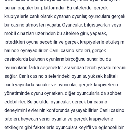
sunan popüler bir platformdur. Bu sitelerde, gerçek
krupiyelerle canlı olarak oynanan oyunlar, oyunculara gerçek
bir casino atmosferi yaşatır. Oyuncular, bilgisayarları veya
mobil cihazları üzerinden bu sitelere giriş yaparak,
istedikleri oyunu seçebilir ve gerçek krupiyelerle etkileşim
halinde oynayabilirler. Canlı casino siteleri, gerçek
casinolarda bulunan oyunların birçoğunu sunar, bu da
oyuncuların farklı seçenekler arasından tercih yapabilmesini
sağlar. Canlı casino sitelerindeki oyunlar, yüksek kaliteli
canlı yayınlarla sunulur ve oyuncular, gerçek krupiyelerin
yönetiminde oyunu oynarken, diğer oyuncularla da sohbet
edebilirler. Bu şekilde, oyuncular, gerçek bir casino
deneyimini evlerinin konforunda yaşayabilirler. Canlı casino
siteleri, heyecan verici oyunlar ve gerçek krupiyelerle
etkileşim gibi faktörlerle oyunculara keyifli ve eğlenceli bir