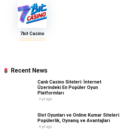
7bit Casino
Recent News
Canlı Casino Siteleri: İnternet
Üzerindeki En Popüler Oyun
Platformları
3 yıl ago
Slot Oyunları ve Online Kumar Siteleri:
Popülerlik, Oynanış ve Avantajları
3 yıl ago