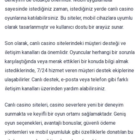
sayesinde istediğiniz zaman, istediğiniz yerde canlı casino
oyunlarına katılabilirsiniz. Bu siteler, mobil cihazlara uyumlu
olarak tasarlanmıştır ve kullanıcı dostu bir arayüz sunar.
Son olarak, canlı casino sitelerindeki müşteri desteği ve
iletişim kanalları da önemlidir. Oyuncular herhangi bir sorunla
karşılaştığında veya merak ettikleri bir konuda bilgi almak
istediklerinde, 7/24 hizmet veren müşteri destek ekiplerine
ulaşabilirler. Canlı destek, e-posta veya telefon gibi farklı
iletişim kanalları üzerinden yardım alabilirsiniz.
Canlı casino siteleri, casino severlere yeni bir deneyim
sunmakta ve keyifli bir oyun ortamı sağlamaktadır. Geniş
oyun seçenekleri, avantajlı bonuslar, güvenli ödeme
yöntemleri ve mobil uyumluluk gibi özelliklerle donatılan bu