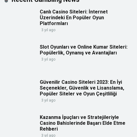
Canlı Casino Siteleri: İnternet
Üzerindeki En Popüler Oyun
Platformları
3 yıl ago
Slot Oyunları ve Online Kumar Siteleri:
Popülerlik, Oynanış ve Avantajları
3 yıl ago
Güvenilir Casino Siteleri 2023: En İyi
Seçenekler, Güvenlik ve Lisanslama,
Popüler Siteler ve Oyun Çeşitliliği
3 yıl ago
Kazanma İpuçları ve Stratejileriyle
Casino Bahislerinde Başarı Elde Etme
Rehberi
3 yıl ago