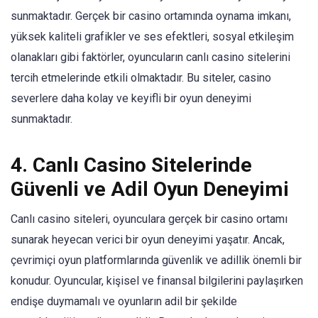
sunmaktadır. Gerçek bir casino ortamında oynama imkanı,
yüksek kaliteli grafikler ve ses efektleri, sosyal etkileşim
olanakları gibi faktörler, oyuncuların canlı casino sitelerini
tercih etmelerinde etkili olmaktadır. Bu siteler, casino
severlere daha kolay ve keyifli bir oyun deneyimi
sunmaktadır.
4. Canlı Casino Sitelerinde
Güvenli ve Adil Oyun Deneyimi
Canlı casino siteleri, oyunculara gerçek bir casino ortamı
sunarak heyecan verici bir oyun deneyimi yaşatır. Ancak,
çevrimiçi oyun platformlarında güvenlik ve adillik önemli bir
konudur. Oyuncular, kişisel ve finansal bilgilerini paylaşırken
endişe duymamalı ve oyunların adil bir şekilde