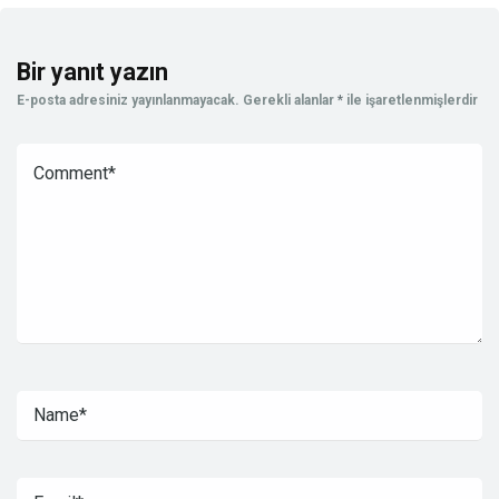
Bir yanıt yazın
E-posta adresiniz yayınlanmayacak.
Gerekli alanlar
*
ile işaretlenmişlerdir