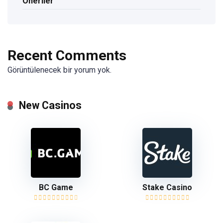
Öneriler
Recent Comments
Görüntülenecek bir yorum yok.
New Casinos
BC Game
Stake Casino