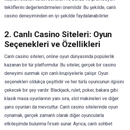
tekliflerini değerlendirmeleri önemlidir. Bu şekilde, canlı
casino deneyiminden en iyi şekilde faydalanabilirler.
2. Canlı Casino Siteleri: Oyun
Seçenekleri ve Özellikleri
Canlı casino siteleri, online oyun dünyasında popülerlik
kazanan bir tür platformdur. Bu siteler, gerçek bir casino
deneyimi sunmak için canlı krupiyelerle çalışır. Oyun
seçenekleri oldukça çeşitlidir ve her türlü oyuncunun ilgisini
çekecek bir şey vardır. Blackjack, rulet, poker, bakara gibi
klasik masa oyunlarının yanı sıra, slot makineleri ve diğer
şans oyunları da mevcuttur. Canlı casino sitelerinde oyun
oynamak, gerçek zamanlı olarak diğer oyuncularla
etkileşimde bulunma fırsatı sunar. Ayrıca, canlı sohbet