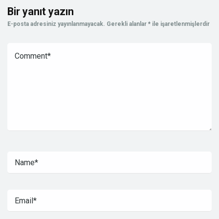
Bir yanıt yazın
E-posta adresiniz yayınlanmayacak.
Gerekli alanlar
*
ile işaretlenmişlerdir