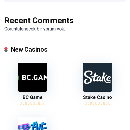
Recent Comments
Görüntülenecek bir yorum yok.
New Casinos
BC Game
Stake Casino