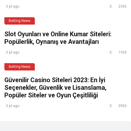
3 yıl ago
0
2355
Betting News
Slot Oyunları ve Online Kumar Siteleri:
Popülerlik, Oynanış ve Avantajları
3 yıl ago
0
1920
Betting News
Güvenilir Casino Siteleri 2023: En İyi
Seçenekler, Güvenlik ve Lisanslama,
Popüler Siteler ve Oyun Çeşitliliği
3 yıl ago
0
3950