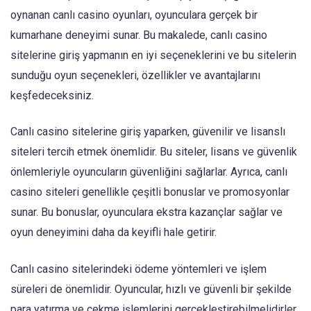
oynanan canlı casino oyunları, oyunculara gerçek bir
kumarhane deneyimi sunar. Bu makalede, canlı casino
sitelerine giriş yapmanın en iyi seçeneklerini ve bu sitelerin
sunduğu oyun seçenekleri, özellikler ve avantajlarını
keşfedeceksiniz.
Canlı casino sitelerine giriş yaparken, güvenilir ve lisanslı
siteleri tercih etmek önemlidir. Bu siteler, lisans ve güvenlik
önlemleriyle oyuncuların güvenliğini sağlarlar. Ayrıca, canlı
casino siteleri genellikle çeşitli bonuslar ve promosyonlar
sunar. Bu bonuslar, oyunculara ekstra kazançlar sağlar ve
oyun deneyimini daha da keyifli hale getirir.
Canlı casino sitelerindeki ödeme yöntemleri ve işlem
süreleri de önemlidir. Oyuncular, hızlı ve güvenli bir şekilde
para yatırma ve çekme işlemlerini gerçekleştirebilmelidirler.