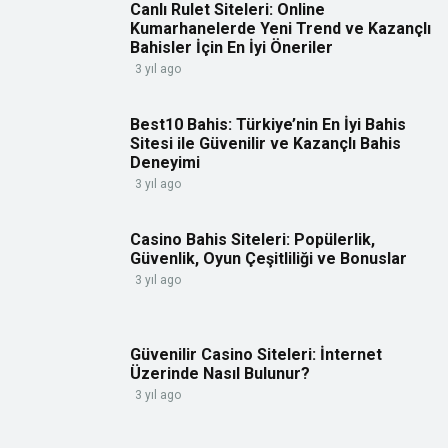
Canlı Rulet Siteleri: Online
Kumarhanelerde Yeni Trend ve Kazançlı
Bahisler İçin En İyi Öneriler
3 yıl ago
Best10 Bahis: Türkiye’nin En İyi Bahis
Sitesi ile Güvenilir ve Kazançlı Bahis
Deneyimi
3 yıl ago
Casino Bahis Siteleri: Popülerlik,
Güvenlik, Oyun Çeşitliliği ve Bonuslar
3 yıl ago
Güvenilir Casino Siteleri: İnternet
Üzerinde Nasıl Bulunur?
3 yıl ago