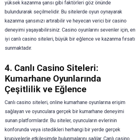
yüksek kazanma şansı gibi faktörleri göz önünde
bulundurarak seçilmelidir. Bu sitelerde oyun oynayarak
kazanma şansınızı artırabilir ve heyecan verici bir casino
deneyimi yaşayabilirsiniz. Casino oyunlarını sevenler için, en
iyi canlı casino siteleri, büyük bir eğlence ve kazanma fırsatı
sunmaktadır.
4. Canlı Casino Siteleri:
Kumarhane Oyunlarında
Çeşitlilik ve Eğlence
Canlı casino siteleri, online kumarhane oyunlarına erişim
sağlayan ve oyunculara gerçek bir kumarhane deneyimi
sunan platformlardır. Bu siteler, oyuncuların evlerinin
konforunda veya istedikleri herhangi bir yerde gerçek
krupiyelerle etkileşimde bulunmalarını sağlar. Canlı casino