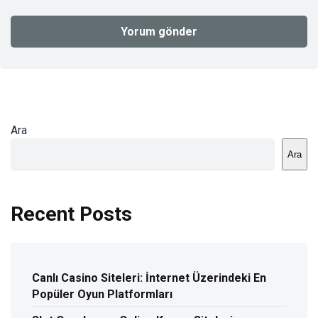
Ara
Ara
Recent Posts
Canlı Casino Siteleri: İnternet Üzerindeki En
Popüler Oyun Platformları