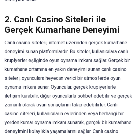
2. Canlı Casino Siteleri ile
Gerçek Kumarhane Deneyimi
Canlı casino siteleri, internet üzerinden gerçek kumarhane
deneyimi sunan platformlardır. Bu siteler, kullanıcılara canlı
krupiyerler eşliğinde oyun oynama imkanı sağlar. Gerçek bir
kumarhane ortamına en yakın deneyimi sunan canlı casino
siteleri, oyunculara heyecan verici bir atmosferde oyun
oynama imkanı sunar. Oyuncular, gerçek krupiyerlerle
iletişim kurabilir, diğer oyuncularla sohbet edebilir ve gerçek
zamanlı olarak oyun sonuçlarını takip edebilirler. Canlı
casino siteleri, kullanıcıların evlerinden veya herhangi bir
yerden kumar oynama imkanı sunarak, gerçek bir kumarhane
deneyimini kolaylıkla yaşamalarını sağlar. Canlı casino