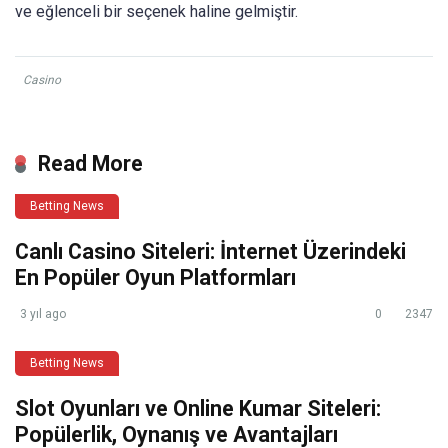
ve eğlenceli bir seçenek haline gelmiştir.
Casino
Read More
Betting News
Canlı Casino Siteleri: İnternet Üzerindeki
En Popüler Oyun Platformları
3 yıl ago
0
2347
Betting News
Slot Oyunları ve Online Kumar Siteleri:
Popülerlik, Oynanış ve Avantajları