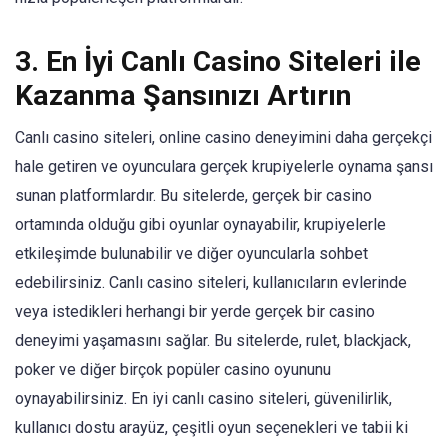
3. En İyi Canlı Casino Siteleri ile
Kazanma Şansınızı Artırın
Canlı casino siteleri, online casino deneyimini daha gerçekçi
hale getiren ve oyunculara gerçek krupiyelerle oynama şansı
sunan platformlardır. Bu sitelerde, gerçek bir casino
ortamında olduğu gibi oyunlar oynayabilir, krupiyelerle
etkileşimde bulunabilir ve diğer oyuncularla sohbet
edebilirsiniz. Canlı casino siteleri, kullanıcıların evlerinde
veya istedikleri herhangi bir yerde gerçek bir casino
deneyimi yaşamasını sağlar. Bu sitelerde, rulet, blackjack,
poker ve diğer birçok popüler casino oyununu
oynayabilirsiniz. En iyi canlı casino siteleri, güvenilirlik,
kullanıcı dostu arayüz, çeşitli oyun seçenekleri ve tabii ki