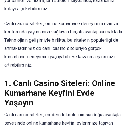
yöntemleri ve hızlı işlem süreleri sayesinde, kazancınızı
kolayca çekebilirsiniz.
Canlı casino siteleri, online kumarhane deneyimini evinizin
konforunda yaşamanızı sağlayan birçok avantaj sunmaktadır.
Teknolojinin gelişimiyle birlikte, bu sitelerin popülerliği de
artmaktadır. Siz de canlı casino siteleriyle gerçek
kumarhane deneyimini yaşayabilir ve kazanma şansınızı
artırabilirsiniz.
1. Canlı Casino Siteleri: Online
Kumarhane Keyfini Evde
Yaşayın
Canlı casino siteleri, modern teknolojinin sunduğu avantajlar
sayesinde online kumarhane keyfini evlerimize taşıyan