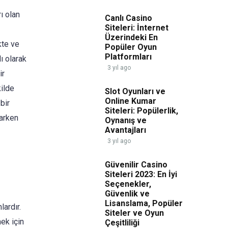
ı olan
Canlı Casino
Siteleri: İnternet
Üzerindeki En
kte ve
Popüler Oyun
Platformları
ı olarak
3 yıl ago
ir
kilde
Slot Oyunları ve
Online Kumar
bir
Siteleri: Popülerlik,
narken
Oynanış ve
Avantajları
3 yıl ago
Güvenilir Casino
Siteleri 2023: En İyi
Seçenekler,
Güvenlik ve
Lisanslama, Popüler
lardır.
Siteler ve Oyun
mek için
Çeşitliliği