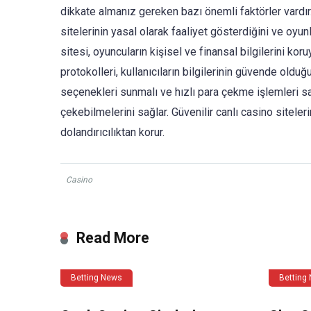
dikkate almanız gereken bazı önemli faktörler vardır. İ
sitelerinin yasal olarak faaliyet gösterdiğini ve oyunla
sitesi, oyuncuların kişisel ve finansal bilgilerini ko
protokolleri, kullanıcıların bilgilerinin güvende olduğ
seçenekleri sunmalı ve hızlı para çekme işlemleri sağ
çekebilmelerini sağlar. Güvenilir canlı casino sitele
dolandırıcılıktan korur.
Casino
Read More
Betting News
Betting