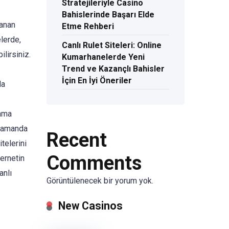
Stratejileriyle Casino
Bahislerinde Başarı Elde
nanan
Etme Rehberi
elerde,
Canlı Rulet Siteleri: Online
ilirsiniz.
Kumarhanelerde Yeni
Trend ve Kazançlı Bahisler
İçin En İyi Öneriler
da
nama
 zamanda
Recent
telerini
Comments
ternetin
anlı
Görüntülenecek bir yorum yok.
New Casinos