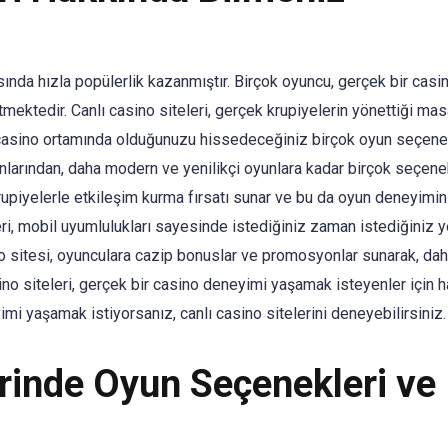
asında hızla popülerlik kazanmıştır. Birçok oyuncu, gerçek bir casi
mektedir. Canlı casino siteleri, gerçek krupiyelerin yönettiği ma
 casino ortamında olduğunuzu hissedeceğiniz birçok oyun seçene
yunlarından, daha modern ve yenilikçi oyunlara kadar birçok seçen
krupiyelerle etkileşim kurma fırsatı sunar ve bu da oyun deneyimin
leri, mobil uyumlulukları sayesinde istediğiniz zaman istediğiniz 
no sitesi, oyunculara cazip bonuslar ve promosyonlar sunarak, dah
no siteleri, gerçek bir casino deneyimi yaşamak isteyenler için ha
mi yaşamak istiyorsanız, canlı casino sitelerini deneyebilirsiniz.
erinde Oyun Seçenekleri ve