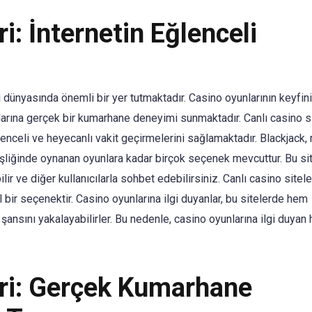
ri: İnternetin Eğlenceli
 dünyasında önemli bir yer tutmaktadır. Casino oyunlarının keyfini
larına gerçek bir kumarhane deneyimi sunmaktadır. Canlı casino si
enceli ve heyecanlı vakit geçirmelerini sağlamaktadır. Blackjack, r
eşliğinde oynanan oyunlara kadar birçok seçenek mevcuttur. Bu si
ir ve diğer kullanıcılarla sohbet edebilirsiniz. Canlı casino siteler
bir seçenektir. Casino oyunlarına ilgi duyanlar, bu sitelerde hem
ansını yakalayabilirler. Bu nedenle, casino oyunlarına ilgi duyan
leri: Gerçek Kumarhane