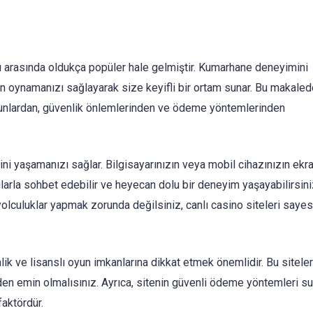
arı arasında oldukça popüler hale gelmiştir. Kumarhane deneyimini
un oynamanızı sağlayarak size keyifli bir ortam sunar. Bu makalede
oyunlardan, güvenlik önlemlerinden ve ödeme yöntemlerinden
ni yaşamanızı sağlar. Bilgisayarınızın veya mobil cihazınızın ekr
larla sohbet edebilir ve heyecan dolu bir deneyim yaşayabilirsiniz
olculuklar yapmak zorunda değilsiniz, canlı casino siteleri saye
lik ve lisanslı oyun imkanlarına dikkat etmek önemlidir. Bu sitele
nden emin olmalısınız. Ayrıca, sitenin güvenli ödeme yöntemleri 
aktördür.