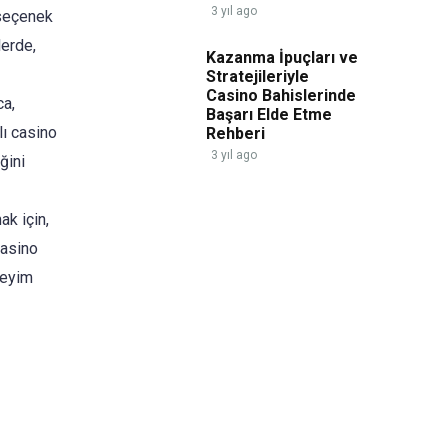
3 yıl ago
 seçenek
lerde,
Kazanma İpuçları ve
Stratejileriyle
Casino Bahislerinde
ca,
Başarı Elde Etme
lı casino
Rehberi
3 yıl ago
ğini
ak için,
casino
eneyim