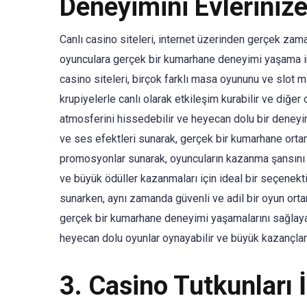
Deneyimini Evlerinize
Canlı casino siteleri, internet üzerinden gerçek zama
oyunculara gerçek bir kumarhane deneyimi yaşama im
casino siteleri, birçok farklı masa oyununu ve slot 
krupiyelerle canlı olarak etkileşim kurabilir ve diğe
atmosferini hissedebilir ve heyecan dolu bir deneyim 
ve ses efektleri sunarak, gerçek bir kumarhane ortamı
promosyonlar sunarak, oyuncuların kazanma şansını art
ve büyük ödüller kazanmaları için ideal bir seçenekti
sunarken, aynı zamanda güvenli ve adil bir oyun ortam
gerçek bir kumarhane deneyimi yaşamalarını sağlayan 
heyecan dolu oyunlar oynayabilir ve büyük kazançlar 
3. Casino Tutkunları İ