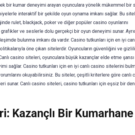
 gerçek bir kumar deneyimi arayan oyunculara yönelik mükemmel bir
piyelerle interaktif bir şekilde oyun oynama imkanı sağlar. Bu site
ğinde rulet, blackjack, poker ve diğer popüler casino oyunlarını
li grafikler ve seslerle dolu gerçekçi bir oyun deneyimi sunar. Ayrı
eşimde bulunma imkanı da vardır. Casino tutkunları için en iyi can
olitikalarıyla öne çıkan sitelerdir. Oyuncuların güvenliğini ve gizlili
 Canlı casino siteleri, oyunculara büyük kazançlar elde etme şansı
sağlar. Casino tutkunları için en iyi canlı casino sitelerini bulm
yorumlarını okuyabilirsiniz. Bu siteler, çeşitli kriterlere göre canlı 
eri sunar. Canlı casino siteleri, casino tutkunları için eşsiz bir d
eri: Kazançlı Bir Kumarhane