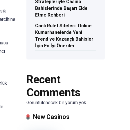
Stratejileriyle Casino
Bahislerinde Başarı Elde
asik
Etme Rehberi
ercihine
Canlı Rulet Siteleri: Online
Kumarhanelerde Yeni
Trend ve Kazançlı Bahisler
onusu
İçin En İyi Öneriler
mcı
Recent
rlük
Comments
Görüntülenecek bir yorum yok.
r.
New Casinos