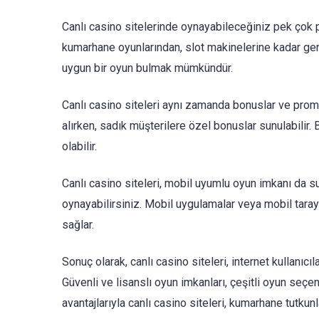
Canlı casino sitelerinde oynayabileceğiniz pek çok po
kumarhane oyunlarından, slot makinelerine kadar gen
uygun bir oyun bulmak mümkündür.
Canlı casino siteleri aynı zamanda bonuslar ve promo
alırken, sadık müşterilere özel bonuslar sunulabilir
olabilir.
Canlı casino siteleri, mobil uyumlu oyun imkanı da 
oynayabilirsiniz. Mobil uygulamalar veya mobil taray
sağlar.
Sonuç olarak, canlı casino siteleri, internet kullanıc
Güvenli ve lisanslı oyun imkanları, çeşitli oyun seç
avantajlarıyla canlı casino siteleri, kumarhane tutkunla