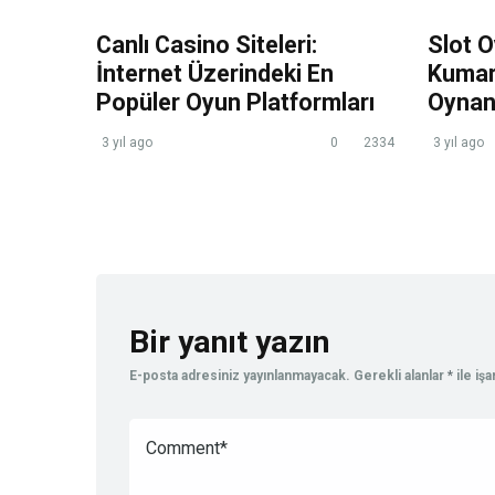
Canlı Casino Siteleri:
Slot O
İnternet Üzerindeki En
Kumar 
Popüler Oyun Platformları
Oynanı
3 yıl ago
0
2334
3 yıl ago
Bir yanıt yazın
E-posta adresiniz yayınlanmayacak.
Gerekli alanlar
*
ile iş