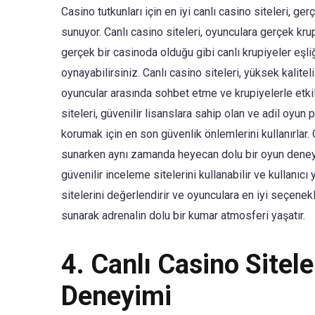
Casino tutkunları için en iyi canlı casino siteleri,
sunuyor. Canlı casino siteleri, oyunculara gerçek kru
gerçek bir casinoda olduğu gibi canlı krupiyeler eşli
oynayabilirsiniz. Canlı casino siteleri, yüksek kalite
oyuncular arasında sohbet etme ve krupiyelerle etkil
siteleri, güvenilir lisanslara sahip olan ve adil oyun p
korumak için en son güvenlik önlemlerini kullanırlar.
sunarken aynı zamanda heyecan dolu bir oyun deneyimi 
güvenilir inceleme sitelerini kullanabilir ve kullanıcı 
sitelerini değerlendirir ve oyunculara en iyi seçenekl
sunarak adrenalin dolu bir kumar atmosferi yaşatır.
4. Canlı Casino Sitel
Deneyimi