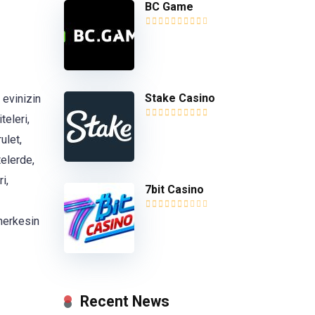
BC Game
Stake Casino
 evinizin
teleri,
ulet,
telerde,
i,
7bit Casino
 herkesin
Recent News