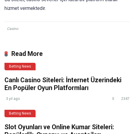
hizmet vermektedir.
Casino
Read More
Betting News
Canlı Casino Siteleri: İnternet Üzerindeki
En Popüler Oyun Platformları
3 yıl ago
0
2347
Betting News
Slot Oyunları ve Online Kumar Siteleri: