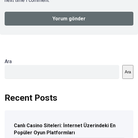
next time I comment.
Ara
Ara
Recent Posts
Canlı Casino Siteleri: İnternet Üzerindeki En
Popüler Oyun Platformları