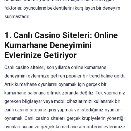
faktörler, oyuncuların beklentilerini karşılayan bir deneyim
sunmaktadır.
1. Canlı Casino Siteleri: Online
Kumarhane Deneyimini
Evlerinize Getiriyor
Canlı casino siteleri, son yıllarda online kumarhane
deneyimini evlerimize getiren popüler bir trend haline geldi.
Artık kumarhane oyunlarını oynamak için gerçek bir
kumarhane salonuna gitmek zorunda değiliz. Tek yapmamız
gereken bilgisayar veya mobil cihazlarımızı kullanarak bir
canlı casino sitesine giriş yapmak ve istediğimiz oyunları
oynamak. Canlı casino siteleri, gerçek krupiyelerin yönettiği
oyunları sunan ve gerçek kumarhane atmosferini evlerimize