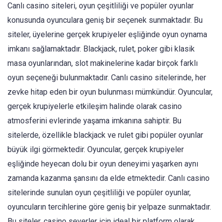
Canlı casino siteleri, oyun çeşitliliği ve popüler oyunlar
konusunda oyunculara geniş bir seçenek sunmaktadır. Bu
siteler, üyelerine gerçek krupiyeler eşliğinde oyun oynama
imkanı sağlamaktadır. Blackjack, rulet, poker gibi klasik
masa oyunlarından, slot makinelerine kadar birçok farklı
oyun seçeneği bulunmaktadır. Canlı casino sitelerinde, her
zevke hitap eden bir oyun bulunması mümkündür. Oyuncular,
gerçek krupiyelerle etkileşim halinde olarak casino
atmosferini evlerinde yaşama imkanına sahiptir. Bu
sitelerde, özellikle blackjack ve rulet gibi popüler oyunlar
büyük ilgi görmektedir. Oyuncular, gerçek krupiyeler
eşliğinde heyecan dolu bir oyun deneyimi yaşarken aynı
zamanda kazanma şansını da elde etmektedir. Canlı casino
sitelerinde sunulan oyun çeşitliliği ve popüler oyunlar,
oyuncuların tercihlerine göre geniş bir yelpaze sunmaktadır.
Bu siteler, casino severler için ideal bir platform olarak