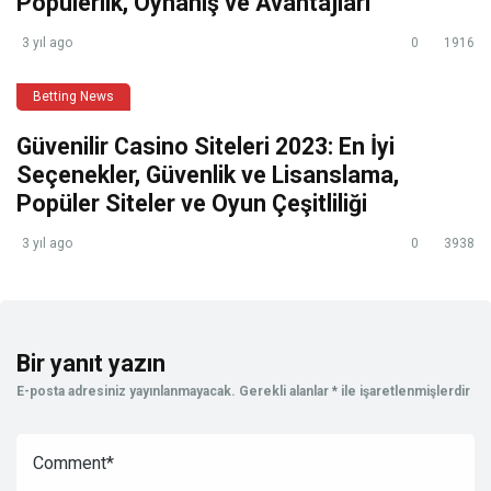
Popülerlik, Oynanış ve Avantajları
3 yıl ago
0
1916
Betting News
Güvenilir Casino Siteleri 2023: En İyi
Seçenekler, Güvenlik ve Lisanslama,
Popüler Siteler ve Oyun Çeşitliliği
3 yıl ago
0
3938
Bir yanıt yazın
E-posta adresiniz yayınlanmayacak.
Gerekli alanlar
*
ile işaretlenmişlerdir