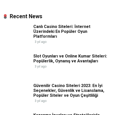
Recent News
Canlı Casino Siteleri: İnternet
Üzerindeki En Popüler Oyun
Platformları
3 yıl ago
Slot Oyunları ve Online Kumar Siteleri:
Popülerlik, Oynanış ve Avantajları
3 yıl ago
Güvenilir Casino Siteleri 2023: En İyi
Seçenekler, Güvenlik ve Lisanslama,
Popüler Siteler ve Oyun Çeşitliliği
3 yıl ago