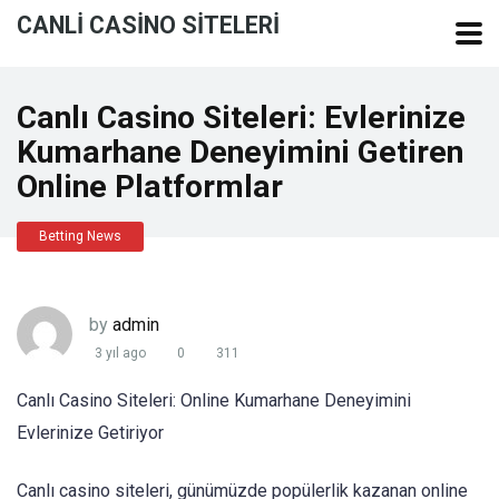
CANLI CASINO SITELERI
Canlı Casino Siteleri: Evlerinize
Kumarhane Deneyimini Getiren
Online Platformlar
Betting News
by
admin
3 yıl ago
0
311
Canlı Casino Siteleri: Online Kumarhane Deneyimini
Evlerinize Getiriyor
Canlı casino siteleri, günümüzde popülerlik kazanan online