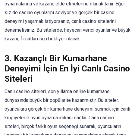
oynamalarına ve kazanç elde etmelerine olanak tanır. Eğer
siz de casino oyunlarını seviyor ve gerçek bir casino
deneyimi yaşamak istiyorsanız, canlı casino sitelerini
denemelisiniz. Bu sitelerde, heyecan verici oyunlar ve büyük
kazanç fırsatları sizi bekliyor olacak.
3. Kazançlı Bir Kumarhane
Deneyimi İçin En İyi Canlı Casino
Siteleri
Canlı casino siteleri, son yıllarda online kumarhane
dünyasında büyük bir popülarite kazanmıştır. Bu siteler,
oyunculara gerçek bir kumarhane deneyimi sunmak için canlı
krupiyelerle oyun oynama imkanı sağlar. Canlı casino
siteleri, birçok farklı oyun seçeneği sunarak, oyuncuların