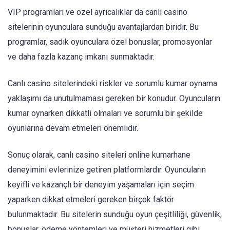
VIP programları ve özel ayrıcalıklar da canlı casino
sitelerinin oyunculara sunduğu avantajlardan biridir. Bu
programlar, sadık oyunculara özel bonuslar, promosyonlar
ve daha fazla kazanç imkanı sunmaktadır.
Canlı casino sitelerindeki riskler ve sorumlu kumar oynama
yaklaşımı da unutulmaması gereken bir konudur. Oyuncuların
kumar oynarken dikkatli olmaları ve sorumlu bir şekilde
oyunlarına devam etmeleri önemlidir.
Sonuç olarak, canlı casino siteleri online kumarhane
deneyimini evlerinize getiren platformlardır. Oyuncuların
keyifli ve kazançlı bir deneyim yaşamaları için seçim
yaparken dikkat etmeleri gereken birçok faktör
bulunmaktadır. Bu sitelerin sunduğu oyun çeşitliliği, güvenlik,
bonuslar, ödeme yöntemleri ve müşteri hizmetleri gibi