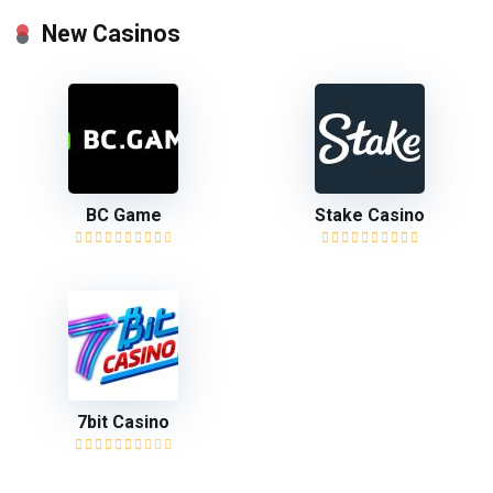
New Casinos
BC Game
Stake Casino
7bit Casino