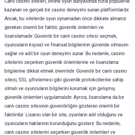
Canlı casino siteleri, online oyun dünyasında hızla popülerlik
kazanan ve gerçek bir casino deneyimi sunan platformlardır.
Ancak, bu sitelerde oyun oynamadan önce dikkate almanız
gereken önemli bir faktör, güvenlik önlemleri ve
lisanslamadır. Güvenilir bir canlı casino sitesi seçmek,
oyuncuların kişisel ve finansal bilgilerinin güvende olmasını
sağlar ve adil bir oyun deneyimi sunar. Bu nedenle, casino
sitelerini seçerken güvenlik önlemlerine ve lisanslama
bilgilerine dikkat etmek önemlidir. Güvenilir bir canlı casino
sitesi, SSL şifrelemesi gibi güvenlik protokollerine sahip
olmalı ve oyuncuların bilgilerini korumak için gelişmiş
güvenlik önlemleri uygulamalıdır. Ayrıca, lisanslama da bir
canlı casino sitesinin güvenilirliğini gösteren önemli bir
faktördür. Lisansı olan bir site, oyunların adil olduğunu ve
oyuncuların haklarının korunduğunu gösterir. Bu nedenle,
canlı casino sitelerini seçerken güvenlik önlemleri ve