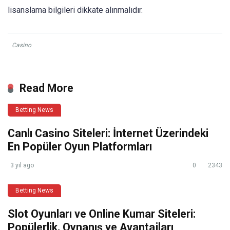
lisanslama bilgileri dikkate alınmalıdır.
Casino
Read More
Betting News
Canlı Casino Siteleri: İnternet Üzerindeki
En Popüler Oyun Platformları
3 yıl ago
0
2343
Betting News
Slot Oyunları ve Online Kumar Siteleri:
Popülerlik, Oynanış ve Avantajları