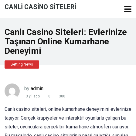
CANLI CASINO SITELERI
Canlı Casino Siteleri: Evlerinize
Taşınan Online Kumarhane
Deneyimi
Betting News
by
admin
3 yıl ago
0
300
Canlı casino siteleri, online kumarhane deneyimini evlerinize
taşıyor. Gerçek krupiyeler ve interaktif oyunlarla çalışan bu
siteler, oyunculara gerçek bir kumarhane atmosferi sunuyor.
Bu makalede, canlı casino sitelerinin nasıl çalıştığı, sunulan