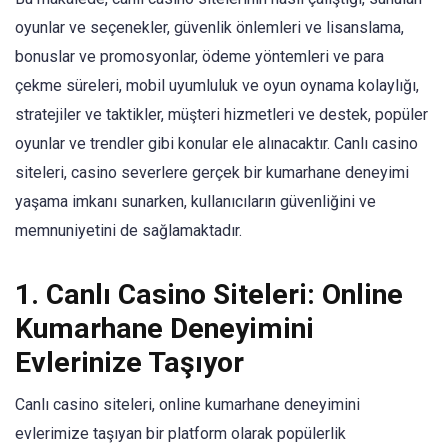
oyunlar ve seçenekler, güvenlik önlemleri ve lisanslama,
bonuslar ve promosyonlar, ödeme yöntemleri ve para
çekme süreleri, mobil uyumluluk ve oyun oynama kolaylığı,
stratejiler ve taktikler, müşteri hizmetleri ve destek, popüler
oyunlar ve trendler gibi konular ele alınacaktır. Canlı casino
siteleri, casino severlere gerçek bir kumarhane deneyimi
yaşama imkanı sunarken, kullanıcıların güvenliğini ve
memnuniyetini de sağlamaktadır.
1. Canlı Casino Siteleri: Online
Kumarhane Deneyimini
Evlerinize Taşıyor
Canlı casino siteleri, online kumarhane deneyimini
evlerimize taşıyan bir platform olarak popülerlik