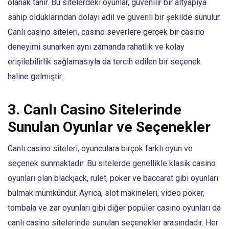
olanak tanır. Bu sitelerdeki oyunlar, güvenilir bir altyapıya
sahip olduklarından dolayı adil ve güvenli bir şekilde sunulur.
Canlı casino siteleri, casino severlere gerçek bir casino
deneyimi sunarken aynı zamanda rahatlık ve kolay
erişilebilirlik sağlamasıyla da tercih edilen bir seçenek
haline gelmiştir.
3. Canlı Casino Sitelerinde
Sunulan Oyunlar ve Seçenekler
Canlı casino siteleri, oyunculara birçok farklı oyun ve
seçenek sunmaktadır. Bu sitelerde genellikle klasik casino
oyunları olan blackjack, rulet, poker ve baccarat gibi oyunları
bulmak mümkündür. Ayrıca, slot makineleri, video poker,
tombala ve zar oyunları gibi diğer popüler casino oyunları da
canlı casino sitelerinde sunulan seçenekler arasındadır. Her