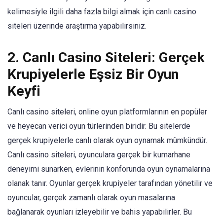
kelimesiyle ilgili daha fazla bilgi almak için canlı casino
siteleri üzerinde araştırma yapabilirsiniz.
2. Canlı Casino Siteleri: Gerçek
Krupiyelerle Eşsiz Bir Oyun
Keyfi
Canlı casino siteleri, online oyun platformlarının en popüler
ve heyecan verici oyun türlerinden biridir. Bu sitelerde
gerçek krupiyelerle canlı olarak oyun oynamak mümkündür.
Canlı casino siteleri, oyunculara gerçek bir kumarhane
deneyimi sunarken, evlerinin konforunda oyun oynamalarına
olanak tanır. Oyunlar gerçek krupiyeler tarafından yönetilir ve
oyuncular, gerçek zamanlı olarak oyun masalarına
bağlanarak oyunları izleyebilir ve bahis yapabilirler. Bu