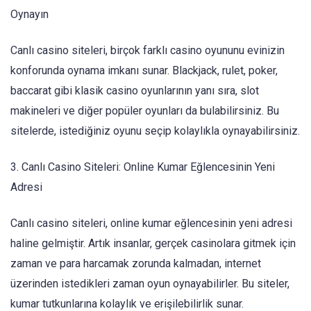
Oynayın
Canlı casino siteleri, birçok farklı casino oyununu evinizin
konforunda oynama imkanı sunar. Blackjack, rulet, poker,
baccarat gibi klasik casino oyunlarının yanı sıra, slot
makineleri ve diğer popüler oyunları da bulabilirsiniz. Bu
sitelerde, istediğiniz oyunu seçip kolaylıkla oynayabilirsiniz.
3. Canlı Casino Siteleri: Online Kumar Eğlencesinin Yeni
Adresi
Canlı casino siteleri, online kumar eğlencesinin yeni adresi
haline gelmiştir. Artık insanlar, gerçek casinolara gitmek için
zaman ve para harcamak zorunda kalmadan, internet
üzerinden istedikleri zaman oyun oynayabilirler. Bu siteler,
kumar tutkunlarına kolaylık ve erişilebilirlik sunar.