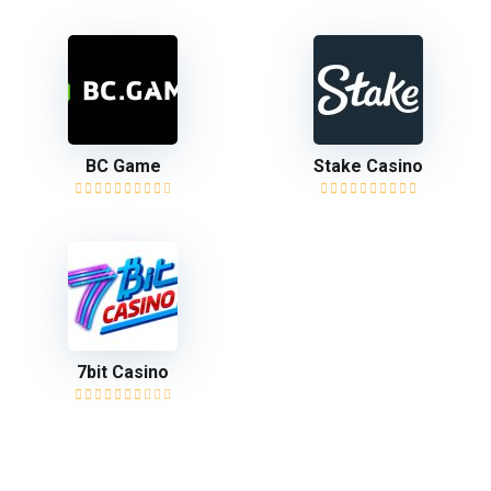
BC Game
Stake Casino
7bit Casino