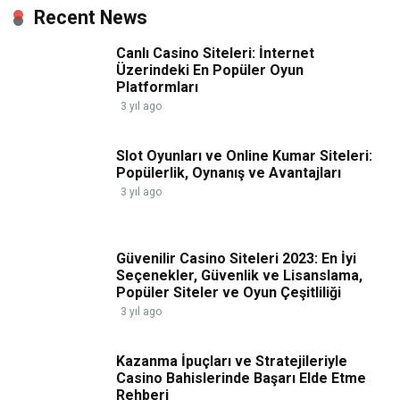
Recent News
Canlı Casino Siteleri: İnternet
Üzerindeki En Popüler Oyun
Platformları
3 yıl ago
Slot Oyunları ve Online Kumar Siteleri:
Popülerlik, Oynanış ve Avantajları
3 yıl ago
Güvenilir Casino Siteleri 2023: En İyi
Seçenekler, Güvenlik ve Lisanslama,
Popüler Siteler ve Oyun Çeşitliliği
3 yıl ago
Kazanma İpuçları ve Stratejileriyle
Casino Bahislerinde Başarı Elde Etme
Rehberi