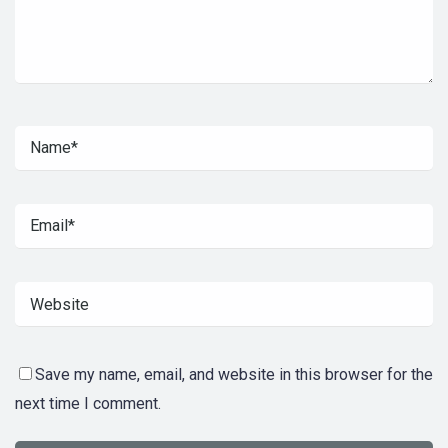
Save my name, email, and website in this browser for the
next time I comment.