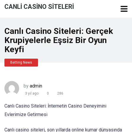
CANLI CASINO SITELERI
Canlı Casino Siteleri: Gerçek
Krupiyelerle Eşsiz Bir Oyun
Keyfi
Betting News
by
admin
3 yıl ago
0
286
Canlı Casino Siteleri: İnternetin Casino Deneyimini
Evlerimize Getirmesi
Canlı casino siteleri, son yıllarda online kumar dünyasında