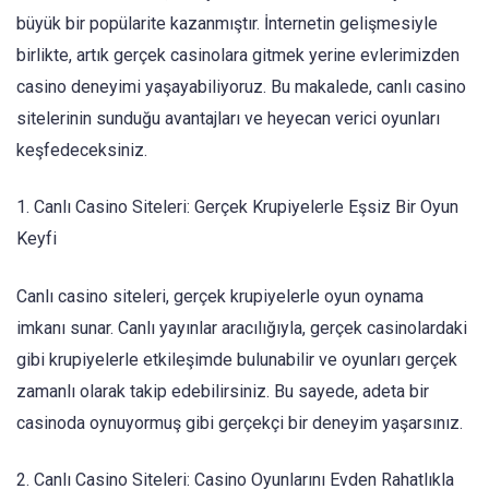
büyük bir popülarite kazanmıştır. İnternetin gelişmesiyle
birlikte, artık gerçek casinolara gitmek yerine evlerimizden
casino deneyimi yaşayabiliyoruz. Bu makalede, canlı casino
sitelerinin sunduğu avantajları ve heyecan verici oyunları
keşfedeceksiniz.
1. Canlı Casino Siteleri: Gerçek Krupiyelerle Eşsiz Bir Oyun
Keyfi
Canlı casino siteleri, gerçek krupiyelerle oyun oynama
imkanı sunar. Canlı yayınlar aracılığıyla, gerçek casinolardaki
gibi krupiyelerle etkileşimde bulunabilir ve oyunları gerçek
zamanlı olarak takip edebilirsiniz. Bu sayede, adeta bir
casinoda oynuyormuş gibi gerçekçi bir deneyim yaşarsınız.
2. Canlı Casino Siteleri: Casino Oyunlarını Evden Rahatlıkla