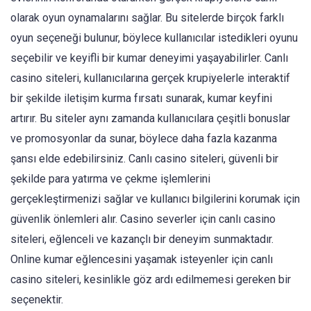
olarak oyun oynamalarını sağlar. Bu sitelerde birçok farklı
oyun seçeneği bulunur, böylece kullanıcılar istedikleri oyunu
seçebilir ve keyifli bir kumar deneyimi yaşayabilirler. Canlı
casino siteleri, kullanıcılarına gerçek krupiyelerle interaktif
bir şekilde iletişim kurma fırsatı sunarak, kumar keyfini
artırır. Bu siteler aynı zamanda kullanıcılara çeşitli bonuslar
ve promosyonlar da sunar, böylece daha fazla kazanma
şansı elde edebilirsiniz. Canlı casino siteleri, güvenli bir
şekilde para yatırma ve çekme işlemlerini
gerçekleştirmenizi sağlar ve kullanıcı bilgilerini korumak için
güvenlik önlemleri alır. Casino severler için canlı casino
siteleri, eğlenceli ve kazançlı bir deneyim sunmaktadır.
Online kumar eğlencesini yaşamak isteyenler için canlı
casino siteleri, kesinlikle göz ardı edilmemesi gereken bir
seçenektir.